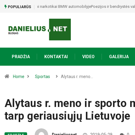
Poezijos ir bendrystės vakaras Naujojoje Ūtoje: Vinco My
POPULIARŪS
PRADŽIA
KONTAKTAI
VIDEO
GALERIJA
Home
Sportas
Alytaus r. meno…
Alytaus r. meno ir sporto
tarp geriausiųjų Lietuvoje
Danieliusnet
2019-05-29
0