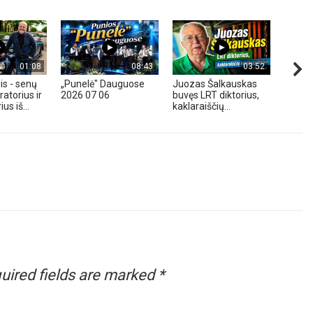
01:08
08:43
03:52
is - senų
„Punelė" Dauguose
Juozas Šalkauskas
„Hond
atorius ir
2026 07 06
buvęs LRT diktorius,
m. - A
us iš...
kaklaraiščių...
Zavadz
uired fields are marked
*