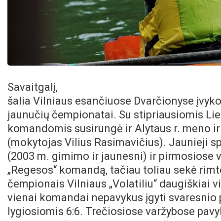
Savaitgalį,
šalia Vilniaus esančiuose Dvarčionyse įvyko
jaunučių čempionatai. Su stipriausiomis L
komandomis susirungė ir Alytaus r. meno i
(mokytojas Vilius Rasimavičius). Jaunieji s
(2003 m. gimimo ir jaunesni) ir pirmosiose
„Regesos“ komandą, tačiau toliau sekė rimt
čempionais Vilniaus „Volatiliu“ daugiškiai vi
vienai komandai nepavykus įgyti svaresnio
lygiosiomis 6:6. Trečiosiose varžybose pav