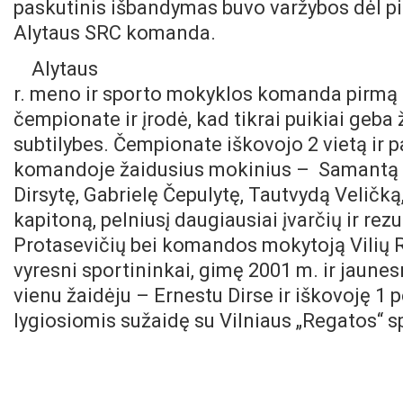
paskutinis išbandymas buvo varžybos dėl pi
Alytaus SRC komanda.
Alytaus
r. meno ir sporto mokyklos komanda pirmą 
čempionate ir įrodė, kad tikrai puikiai geba
subtilybes. Čempionate iškovojo 2 vietą ir
komandoje žaidusius mokinius – Samantą
Dirsytę, Gabrielę Čepulytę, Tautvydą Veličk
kapitoną, pelniusį daugiausiai įvarčių ir rez
Protasevičių bei komandos mokytoją Vilių 
vyresni sportininkai, gimę 2001 m. ir jaune
vienu žaidėju – Ernestu Dirse ir iškovoję 1 p
lygiosiomis sužaidę su Vilniaus „Regatos“ s