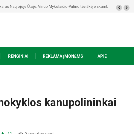
kolaičio-Putino tėviškėje skambės eilės, dainos ir arbatos puodelių šiluma
RENGINIAI
REKLAMA ĮMONĖMS
APIE
 mokyklos kanupolininkai
11
3 minutes read