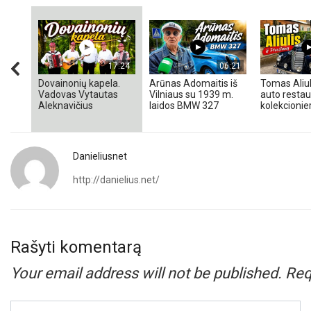
17:24
06:21
Dovainonių kapela.
Arūnas Adomaitis iš
Tomas Aliul
Vadovas Vytautas
Vilniaus su 1939 m.
auto restaur
Aleknavičius
laidos BMW 327
kolekcionieri
Danieliusnet
http://danielius.net/
Rašyti komentarą
Your email address will not be published.
Req