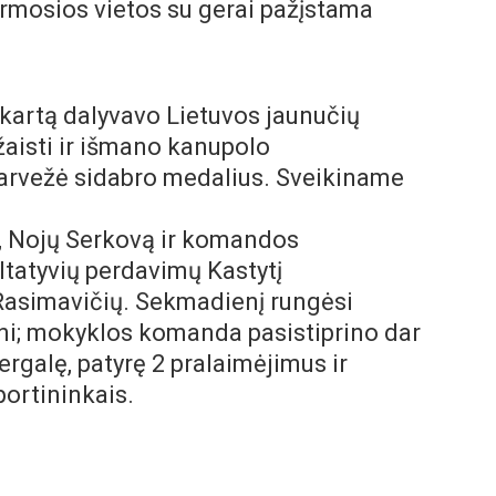
rmosios vietos su gerai pažįstama
kartą dalyvavo Lietuvos jaunučių
 žaisti ir išmano kanupolo
 parvežė sidabro medalius. Sveikiname
ą, Nojų Serkovą ir komandos
ultatyvių perdavimų Kastytį
Rasimavičių. Sekmadienį rungėsi
sni; mokyklos komanda pasistiprino dar
ergalę, patyrę 2 pralaimėjimus ir
portininkais.