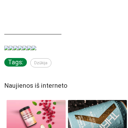
Tags:
Dzūkija
Naujienos iš interneto