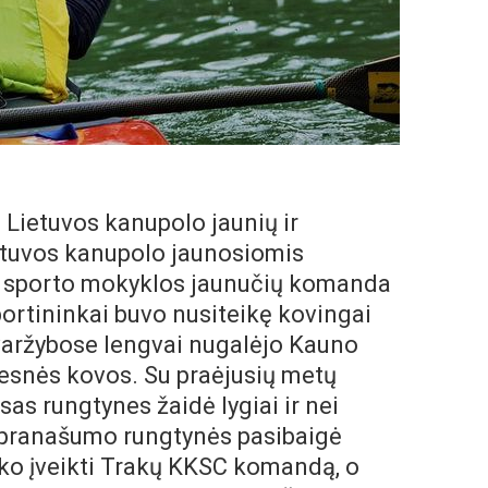
 Lietuvos kanupolo jaunių ir
ietuvos kanupolo jaunosiomis
r sporto mokyklos jaunučių komanda
portininkai buvo nusiteikę kovingai
 varžybose lengvai nugalėjo Kauno
esnės kovos. Su praėjusių metų
sas rungtynes žaidė lygiai ir nei
 pranašumo rungtynės pasibaigė
yko įveikti Trakų KKSC komandą, o