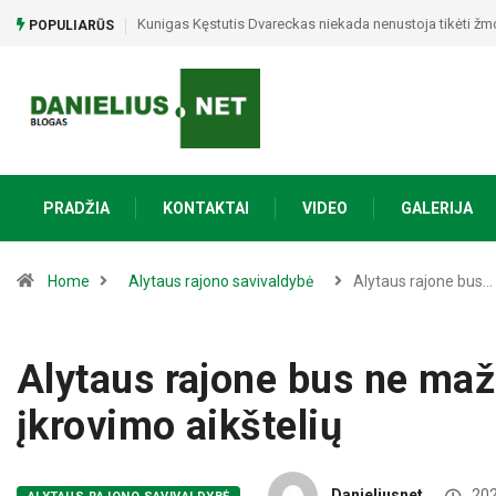
Alytaus apskrities įvykių suvestinė: sukčiai išviliojo 33
POPULIARŪS
PRADŽIA
KONTAKTAI
VIDEO
GALERIJA
Home
Alytaus rajono savivaldybė
Alytaus rajone bus…
Alytaus rajone bus ne maž
įkrovimo aikštelių
Danieliusnet
202