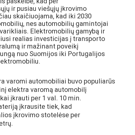
is paskelbė, kad per
ųjų ir pusiau viešųjų įkrovimo
ačiau skaičiuojama, kad iki 2030
omobilių, nes automobilių gamintojai
arikliais. Elektromobilių gamybą ir
i realias investicijas į transporto
gralumą ir mažinant poveikį
jungą nuo Suomijos iki Portugalijos
lektromobiliu.
ra varomi automobiliai buvo populiarūs
tinį elektra varomą automobilį
kai įkrauti per 1 val. 10 min.
ateriją įkrausite tiek, kad
lios įkrovimo stotelėse per
etrų.