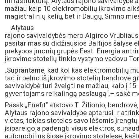
infrastruktūrą. Alytaus rajono savivaldybė a
mažiau kaip 10 elektromobilių įkrovimo aikšt
magistralinių kelių, bet ir Daugų, Simno mi
Alytaus
rajono savivaldybės mero Algirdo Vrubliaus
pasitarimas su didžiausios Baltijos šalyse 
prekybos įmonių grupės Eesti Energia antri
įkrovimo stotelių tinklo vystymo vadovu
Tom
„Suprantame, kad kol kas elektromobilių m
tad ir pelno iš įkrovimo stotelių bendrovė gr
savivaldybė turi žvelgti ne mažiau, kaip į 15
gyventojams reikalingą paslaugą“,– sakė me
Pasak „Enefit“ atstovo T. Žilionio, bendrovė,
Alytaus rajono savivaldybe aptarusi ir atrin
vietas, tokias stoteles savo lėšomis įrengt
įsipareigoja
padengti visus elektros, sunau
automobilius šiose įkrovimo stotelėse, kaštu