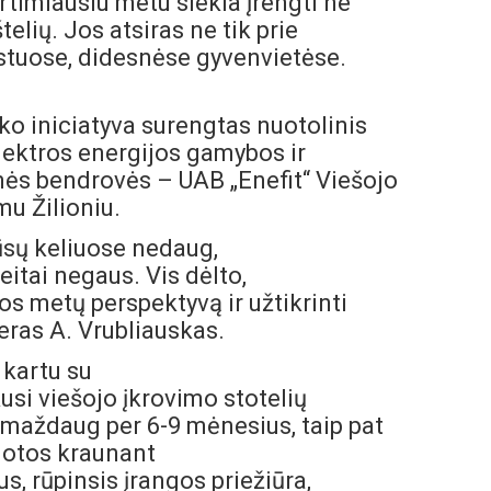
rtimiausiu metu siekia įrengti ne
elių. Jos atsiras ne tik prie
estuose, didesnėse gyvenvietėse.
ko iniciatyva surengtas nuotolinis
elektros energijos gamybos ir
nės bendrovės – UAB „Enefit“
Viešojo
u Žilioni
u.
ūsų keliuose nedaug,
eitai negaus. Vis dėlto,
-os metų perspektyvą ir užtikrinti
ras A. Vrubliauskas.
 kartu su
kusi viešojo įkrovimo stotelių
ų maždaug per 6-9 mėnesius, taip pat
dotos kraunant
s, rūpinsis įrangos priežiūra,