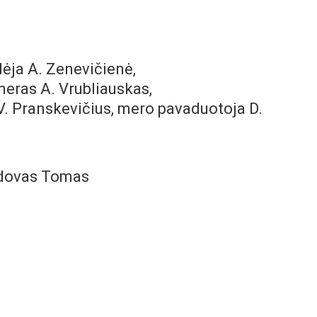
dėja A. Zenevičienė,
meras A. Vrubliauskas,
V. Pranskevičius, mero pavaduotoja D.
adovas
Tomas