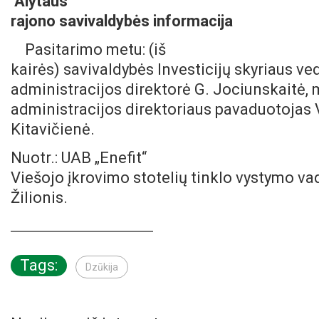
Alytaus
rajono savivaldybės informacija
Pasitarimo metu: (iš
kairės) savivaldybės Investicijų skyriaus ve
administracijos direktorė G. Jociunskaitė, 
administracijos direktoriaus pavaduotojas 
Kitavičienė.
Nuotr.: UAB „Enefit“
Viešojo įkrovimo stotelių tinklo vystymo v
Žilioni
s.
Tags:
Dzūkija