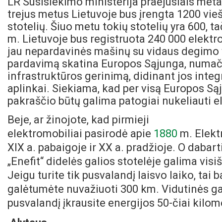
LR Susisiekimo ministerija praėjusiais meta
trejus metus Lietuvoje bus įrengta 1200 vieš
stotelių. Šiuo metu tokių stotelių yra 600, t
m. Lietuvoje bus registruota 240 000 elektr
jau nepardavinės mašinų su vidaus degimo v
pardavimą skatina Europos Sąjunga, numačius
infrastruktūros gerinimą, didinant jos inte
aplinkai. Siekiama, kad per visą Europos Są
pakraščio būtų galima patogiai nukeliauti e
Beje, ar žinojote, kad p
irmieji
elektromobiliai pasirodė apie
1880
m. Elekt
XIX a. pabaigoje ir XX a. pradžioje. O dabar
„Enefit“ didelės galios stotelėje galima visiš
Jeigu turite tik pusvalandį laisvo laiko, tai b
galėtumėte nuvažiuoti 300 km. Vidutinės ga
pusvalandį įkrausite energijos 50-čiai kilom