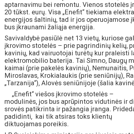
aptarnavimu bei remontu. Vienos stotelės 
20 tūkst. eurų. Visa „Enefit“ tiekiama elekt
energijos šaltinių, tad ir jos operuojamose 
bus įkraunami žaliąja energija.
Savivaldybė pasiūlė net 13 vietų, kuriose ga
įkrovimo stotelės – prie pagrindinių kelių, 
kavinių, kad vairuotojai turėtų kur praleisti
elektromobilio baterija. Tai Simno, Daugų 
kaimai (prie pakelės kavinių), Nemunaitis, P
Miroslavas, Krokialaukis (prie seniūnijų), 
„Tarzanija“), Alovės seniūnijoje (šalia kavi
„Enefit“ viešos įkrovimo stotelės –
modulinės, jos bus aprūpintos vidutinės ir 
srovės patikrinta ir pažangia įranga. Prided
padidinti, kai tik atsiras toks klientų
diktuojamas poreikis.