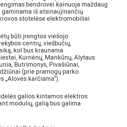
įrengimas bendrovei kainuoja maždaug
ra gaminama iš atsinaujinančių
įkrovos stotelėse elektromobiliai
lėtų būti įrengtos viešojo
prekybos centrų, viešbučių,
 laiką, kol bus kraunama
miestai, Kurnėnų, Mankūnų, Alytaus
unia, Butrimonys, Pivašiūnai,
Radžiūnai (prie pramogų parko
nės „Alovės karčiama“).
didelės galios kintamos elektros
ant modulių, galią bus galima