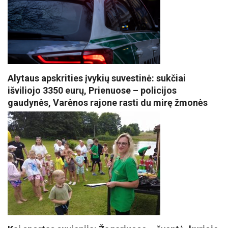
Alytaus apskrities įvykių suvestinė: sukčiai
išviliojo 3350 eurų, Prienuose – policijos
gaudynės, Varėnos rajone rasti du mirę žmonės