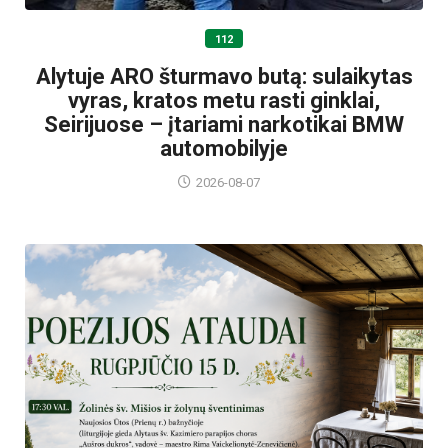
112
Alytuje ARO šturmavo butą: sulaikytas
vyras, kratos metu rasti ginklai,
Seirijuose – įtariami narkotikai BMW
automobilyje
2026-08-07