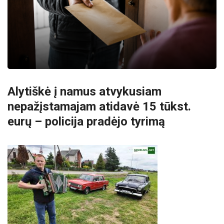
Alytiškė į namus atvykusiam
nepažįstamajam atidavė 15 tūkst.
eurų – policija pradėjo tyrimą