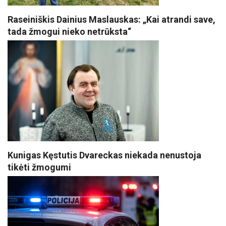
Raseiniškis Dainius Maslauskas: „Kai atrandi save,
tada žmogui nieko netrūksta“
Kunigas Kęstutis Dvareckas niekada nenustoja
tikėti žmogumi