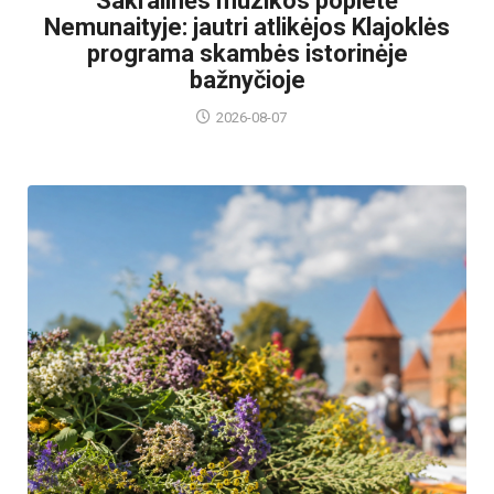
Sakralinės muzikos popietė
Nemunaityje: jautri atlikėjos Klajoklės
programa skambės istorinėje
bažnyčioje
2026-08-07