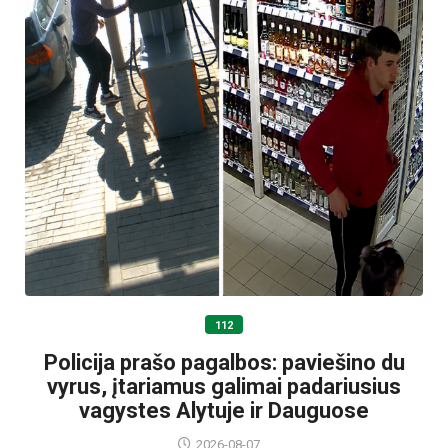
112
Policija prašo pagalbos: paviešino du
vyrus, įtariamus galimai padariusius
vagystes Alytuje ir Dauguose
2026-08-07