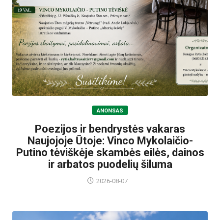
ANONSAS
Poezijos ir bendrystės vakaras
Naujojoje Ūtoje: Vinco Mykolaičio-
Putino tėviškėje skambės eilės, dainos
ir arbatos puodelių šiluma
2026-08-07