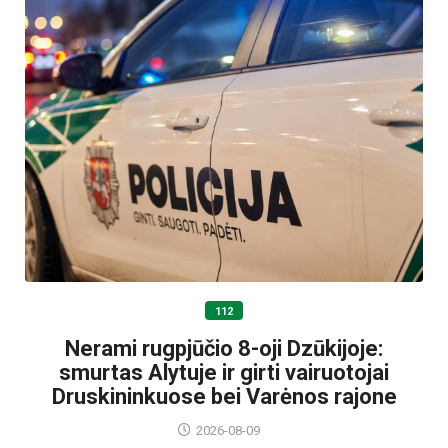
112
Nerami rugpjūčio 8-oji Dzūkijoje:
smurtas Alytuje ir girti vairuotojai
Druskininkuose bei Varėnos rajone
2026-08-09