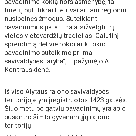
pavadinime kokią nors asmenybę, tai
turėtų būti tikrai Lietuvai ar tam regionui
nusipelnęs žmogus. Suteikiant
pavadinimus patartina atsižvelgti ir į
vietos vietovardžių tradicijas. Galutinį
sprendimą dėl vienokio ar kitokio
pavadinimo suteikimo priima
savivaldybės taryba“, – pažymėjo A.
Kontrauskienė.
Iš viso Alytaus rajono savivaldybės
teritorijoje yra įregistruotos 1423 gatvės.
Šiuo metu be gatvių pavadinimų yra apie
pusantro šimto gyvenamųjų rajono
teritorijų.