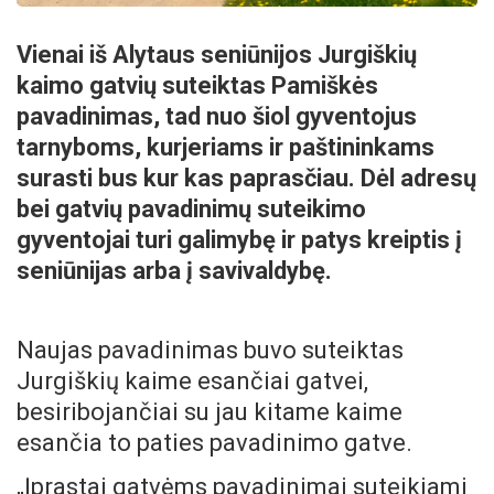
Vienai iš Alytaus seniūnijos Jurgiškių
kaimo gatvių suteiktas Pamiškės
pavadinimas, tad nuo šiol gyventojus
tarnyboms, kurjeriams ir paštininkams
surasti bus kur kas paprasčiau. Dėl adresų
bei gatvių pavadinimų suteikimo
gyventojai turi galimybę ir patys kreiptis į
seniūnijas arba į savivaldybę.
Naujas pavadinimas buvo suteiktas
Jurgiškių kaime esančiai gatvei,
besiribojančiai su jau kitame kaime
esančia to paties pavadinimo gatve.
„Įprastai gatvėms pavadinimai suteikiami