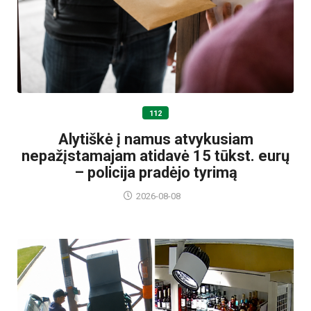
112
Alytiškė į namus atvykusiam
nepažįstamajam atidavė 15 tūkst. eurų
– policija pradėjo tyrimą
2026-08-08