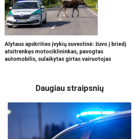
Alytaus apskrities įvykių suvestinė: žuvo į briedį
atsitrenkęs motociklininkas, pavogtas
automobilis, sulaikytas girtas vairuotojas
VISI POPULIARIAUSI
Daugiau straipsnių