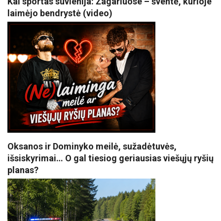
Kai sportas suvienija: Žagariuose – šventė, kurioje
laimėjo bendrystė (video)
Oksanos ir Dominyko meilė, sužadėtuvės,
išsiskyrimai… O gal tiesiog geriausias viešųjų ryšių
planas?