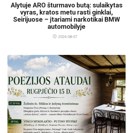
Alytuje ARO šturmavo butą: sulaikytas
vyras, kratos metu rasti ginklai,
Seirijuose – įtariami narkotikai BMW
automobilyje
2026-08-07