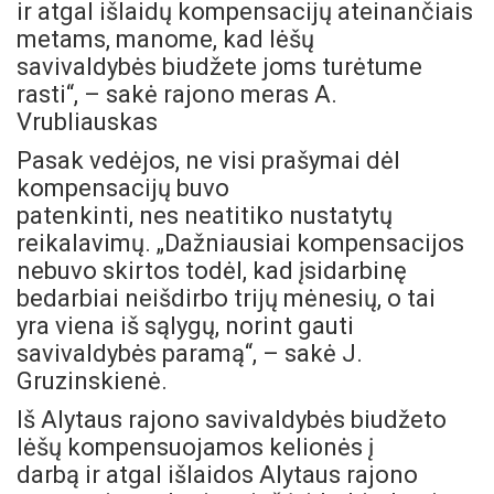
ir atgal išlaidų kompensacijų ateinančiais
metams, manome, kad lėšų
savivaldybės biudžete joms turėtume
rasti“, – sakė rajono meras A.
Vrubliauskas
Pasak vedėjos, ne visi prašymai dėl
kompensacijų buvo
patenkinti, nes neatitiko nustatytų
reikalavimų. „Dažniausiai kompensacijos
nebuvo skirtos todėl, kad įsidarbinę
bedarbiai neišdirbo trijų mėnesių, o tai
yra viena iš sąlygų, norint gauti
savivaldybės paramą“, – sakė J.
Gruzinskienė.
Iš Alytaus rajono savivaldybės biudžeto
lėšų kompensuojamos kelionės į
darbą ir atgal išlaidos Alytaus rajono