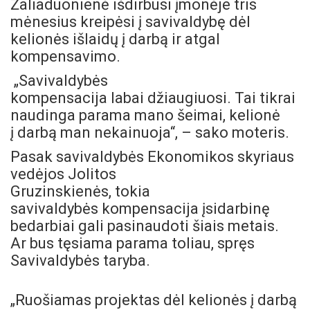
Žaliaduonienė išdirbusi įmonėje tris
mėnesius kreipėsi į savivaldybę dėl
kelionės išlaidų į darbą ir atgal
kompensavimo.
„Savivaldybės
kompensacija labai džiaugiuosi. Tai tikrai
naudinga parama mano šeimai, kelionė
į darbą man nekainuoja“, – sako moteris.
Pasak savivaldybės Ekonomikos skyriaus
vedėjos Jolitos
Gruzinskienės, tokia
savivaldybės kompensacija įsidarbinę
bedarbiai gali pasinaudoti šiais metais.
Ar bus tęsiama parama toliau, spręs
Savivaldybės taryba.
„Ruošiamas projektas dėl kelionės į darbą