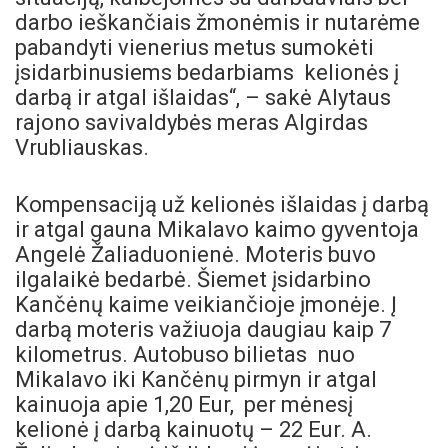
darbo ieškančiais žmonėmis ir nutarėme
pabandyti vienerius metus sumokėti
įsidarbinusiems bedarbiams kelionės į
darbą ir atgal išlaidas“, – sakė Alytaus
rajono savivaldybės meras Algirdas
Vrubliauskas.
Kompensaciją už kelionės išlaidas į darbą
ir atgal gauna Mikalavo kaimo gyventoja
Angelė Žaliaduonienė. Moteris buvo
ilgalaikė bedarbė. Šiemet įsidarbino
Kančėnų kaime veikiančioje įmonėje. Į
darbą moteris važiuoja daugiau kaip 7
kilometrus. Autobuso bilietas nuo
Mikalavo iki Kančėnų pirmyn ir atgal
kainuoja apie 1,20 Eur, per mėnesį
kelionė į darbą kainuotų – 22 Eur. A.