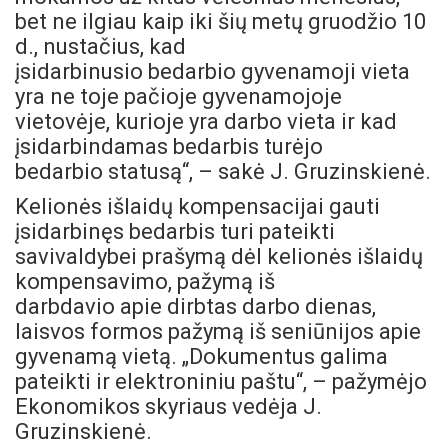
bet ne ilgiau kaip iki šių metų gruodžio 10
d., nustačius, kad
įsidarbinusio bedarbio gyvenamoji vieta
yra ne toje pačioje gyvenamojoje
vietovėje, kurioje yra darbo vieta ir kad
įsidarbindamas bedarbis turėjo
bedarbio statusą“, – sakė J. Gruzinskienė.
Kelionės išlaidų kompensacijai gauti
įsidarbinęs bedarbis turi pateikti
savivaldybei
prašymą dėl kelionės išlaidų
kompensavimo
, pažymą iš
darbdavio apie dirbtas darbo dienas,
laisvos formos pažymą iš seniūnijos apie
gyvenamą vietą. „Dokumentus galima
pateikti ir elektroniniu paštu“, – pažymėjo
Ekonomikos skyriaus vedėja J.
Gruzinskienė.