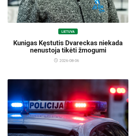
LIETUVA
Kunigas Kęstutis Dvareckas niekada
nenustoja tikėti žmogumi
2026-08-06