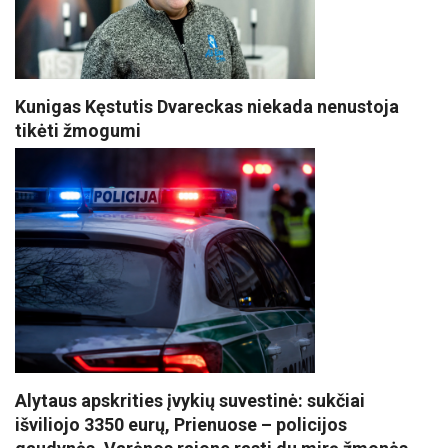
Kunigas Kęstutis Dvareckas niekada nenustoja
tikėti žmogumi
Alytaus apskrities įvykių suvestinė: sukčiai
išviliojo 3350 eurų, Prienuose – policijos