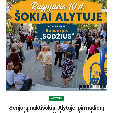
ALYTUS
Senjorų naktišokiai Alytuje: pirmadienį