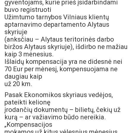
gyventojams, kurie prieš įsidarbindami
buvo registruoti
Užimtumo tarnybos Vilniaus klientų
aptarnavimo departamento Alytaus
skyriuje
(anksčiau – Alytaus teritorinės darbo
biržos Alytaus skyriuje), išdirbo ne mažiau
kaip 3 mėnesius.
Išlaidų kompensacija yra ne didesnė nei
70 Eur per mėnesį,
kompensuojama ne
daugiau kaip
už 20 km.
Pasak Ekonomikos skyriaus vedėjos,
pateikti kelionę
įrodančių dokumentų – bilietų, čekių už
kurą – ar važiavimo būdo nereikia.
„Kompensacijos
mokamos už kitus vėlesnius mėnesius,