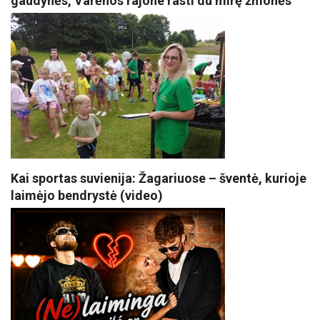
gaudynės, Varėnos rajone rasti du mirę žmonės
Kai sportas suvienija: Žagariuose – šventė, kurioje
laimėjo bendrystė (video)