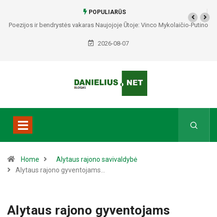
POPULIARŪS
Poezijos ir bendrystės vakaras Naujojoje Ūtoje: Vinco Mykolaičio-Putino
S
tėviškėje skambės eilės, dainos ir arbatos puodelių šiluma
2026-08-07
Home
Alytaus rajono savivaldybė
Alytaus rajono gyventojams…
Alytaus rajono gyventojams