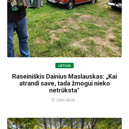
LIETUVA
Raseiniškis Dainius Maslauskas: „Kai
atrandi save, tada žmogui nieko
netrūksta“
2026-08-06