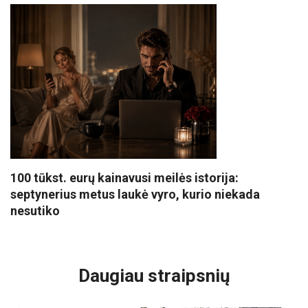
100 tūkst. eurų kainavusi meilės istorija:
septynerius metus laukė vyro, kurio niekada
nesutiko
VISI POPULIARIAUSI
Daugiau straipsnių