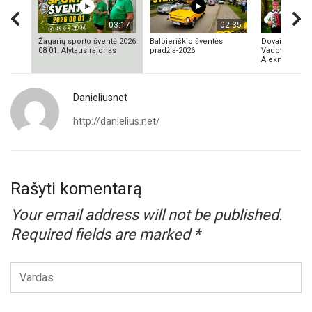
03:17
02:35
Žagarių sporto šventė 2026
Balbieriškio šventės
Dovainonių ka
08 01. Alytaus rajonas
pradžia-2026
Vadovas Vyta
Aleknavičius
Danieliusnet
http://danielius.net/
Rašyti komentarą
Your email address will not be published.
Required fields are marked
*