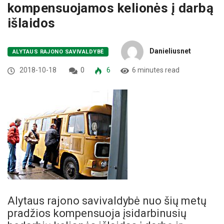
kompensuojamos kelionės į darbą
išlaidos
Danieliusnet
ALYTAUS RAJONO SAVIVALDYBĖ
2018-10-18
0
6
6 minutes read
Alytaus rajono savivaldybė nuo šių metų
pradžios kompensuoja įsidarbinusių