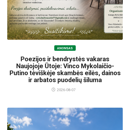
ANONSAS
Poezijos ir bendrystės vakaras
Naujojoje Ūtoje: Vinco Mykolaičio-
Putino tėviškėje skambės eilės, dainos
ir arbatos puodelių šiluma
2026-08-07