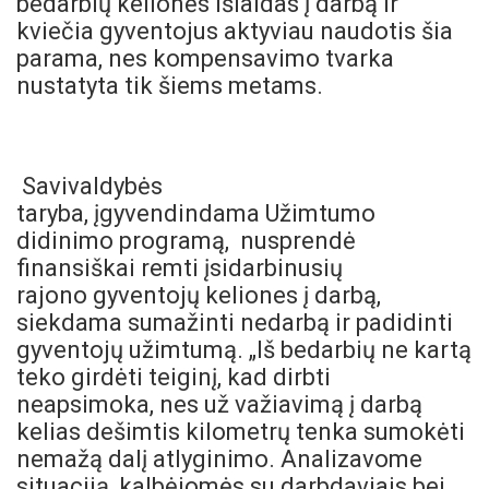
bedarbių kelionės išlaidas į darbą ir
kviečia gyventojus aktyviau naudotis šia
parama, nes kompensavimo tvarka
nustatyta tik šiems metams.
Savivaldybės
taryba, įgyvendindama Užimtumo
didinimo programą, nusprendė
finansiškai remti įsidarbinusių
rajono gyventojų keliones į darbą,
siekdama sumažinti nedarbą ir padidinti
gyventojų užimtumą. „Iš bedarbių ne kartą
teko girdėti teiginį, kad dirbti
neapsimoka, nes už važiavimą į darbą
kelias dešimtis kilometrų tenka sumokėti
nemažą dalį atlyginimo. Analizavome
situaciją, kalbėjomės su darbdaviais bei