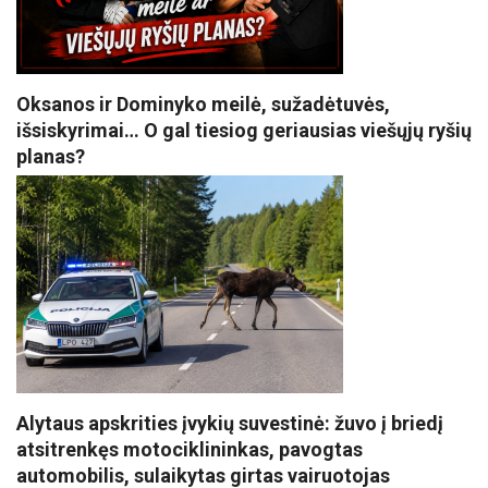
Oksanos ir Dominyko meilė, sužadėtuvės,
išsiskyrimai… O gal tiesiog geriausias viešųjų ryšių
planas?
Alytaus apskrities įvykių suvestinė: žuvo į briedį
atsitrenkęs motociklininkas, pavogtas
automobilis, sulaikytas girtas vairuotojas