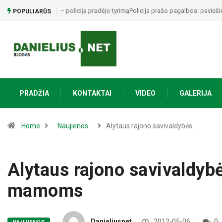
Policija prašo pagalbos: paviešino du vyrus, įtariamus g
POPULIARŪS
PRADŽIA
KONTAKTAI
VIDEO
GALERIJA
Home
Naujienos
Alytaus rajono savivaldybės…
Alytaus rajono savivaldyb
mamoms
Danieliusnet
2012-05-06
0