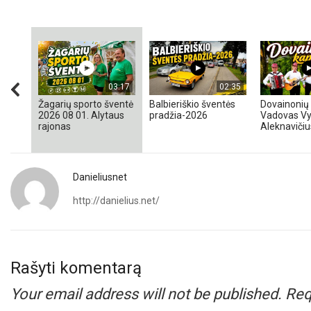
03:17
02:35
Žagarių sporto šventė
Balbieriškio šventės
Dovainonių 
2026 08 01. Alytaus
pradžia-2026
Vadovas Vy
rajonas
Aleknavičiu
Danieliusnet
http://danielius.net/
Rašyti komentarą
Your email address will not be published.
Req