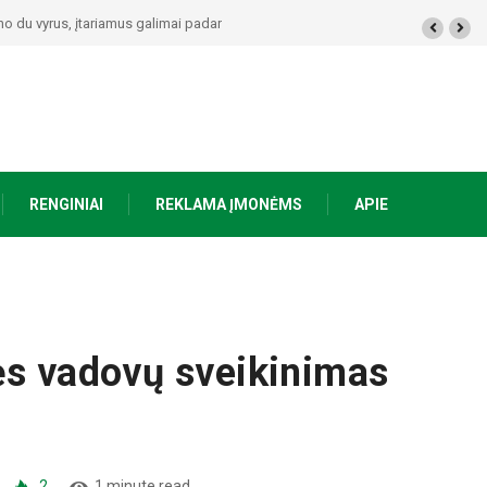
alimai padariusius vagystes Alytuje ir Dauguose
RENGINIAI
REKLAMA ĮMONĖMS
APIE
ės vadovų sveikinimas
2
1 minute read