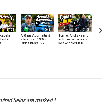
17:24
06:21
01:08
kapela.
Arūnas Adomaitis iš
Tomas Aliulis - senų
„Pune
tautas
Vilniaus su 1939 m.
auto restauratorius ir
2026 
s
laidos BMW 327
kolekcionierius iš...
uired fields are marked
*