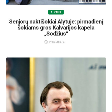
ALYTUS
Senjorų naktišokiai Alytuje: pirmadienį
šokiams gros Kalvarijos kapela
„Sodžius“
2026-08-06