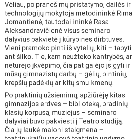
Vėliau, po pranešimų pristatymo, dailės ir
technologijų mokytoja metodininkė Rima
Jomantienė, tautodailininkė Rasa
Aleksandravičienė visus seminaro
dalyvius pakvietė į kūrybines dirbtuves.
Vieni pramoko pinti iš vytelių, kiti – tapyti
ant šilko. Tie, kam neužteko kantrybės, ar
neturėjo įkvėpimo, čia pat galėjo įsigyti ir
mūsų gimnazistų darbų – gėlių, pintinių,
krepšių padėklų ar kitų smulkmenų.
Po praktinių užsiėmimų, apžiūrėję kitas
gimnazijos erdves – biblioteką, pradinių
klasių korpusą, muziejus – seminaro
dalyviai buvo pakviesti į Teatro studiją.
Čia jų laukė maloni staigmena –
teatrinukai(jų vadovė teatrinio ugdymo