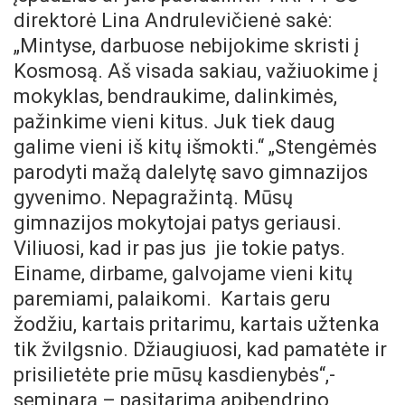
direktorė Lina Andrulevičienė sakė:
„Mintyse, darbuose nebijokime skristi į
Kosmosą. Aš visada sakiau, važiuokime į
mokyklas, bendraukime, dalinkimės,
pažinkime vieni kitus. Juk tiek daug
galime vieni iš kitų išmokti.“ „Stengėmės
parodyti mažą dalelytę savo gimnazijos
gyvenimo. Nepagražintą. Mūsų
gimnazijos mokytojai patys geriausi.
Viliuosi, kad ir pas jus jie tokie patys.
Einame, dirbame, galvojame vieni kitų
paremiami, palaikomi. Kartais geru
žodžiu, kartais pritarimu, kartais užtenka
tik žvilgsnio. Džiaugiuosi, kad pamatėte ir
prisilietėte prie mūsų kasdienybės“,-
seminarą – pasitarimą apibendrino