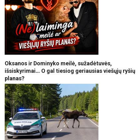
Oksanos ir Dominyko meilė, sužadėtuvės,
išsiskyrimai… O gal tiesiog geriausias viešųjų ryšių
planas?