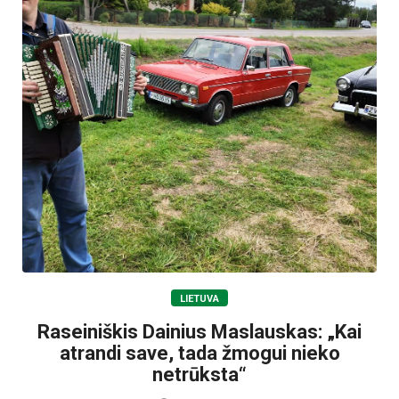
LIETUVA
Raseiniškis Dainius Maslauskas: „Kai
atrandi save, tada žmogui nieko
netrūksta“