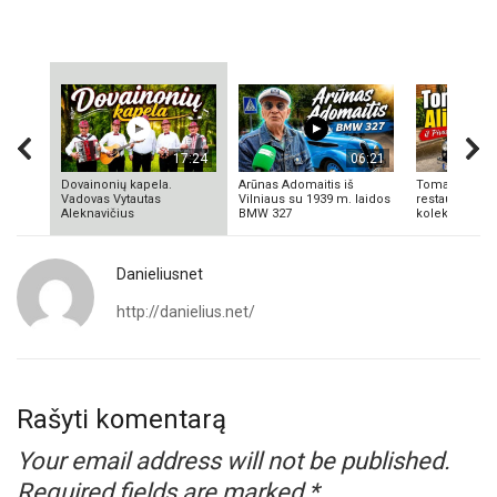
17:24
06:21
Dovainonių kapela.
Arūnas Adomaitis iš
Tomas Aliulis
Vadovas Vytautas
Vilniaus su 1939 m. laidos
restauratorius
Aleknavičius
BMW 327
kolekcionieriu
Danieliusnet
http://danielius.net/
Rašyti komentarą
Your email address will not be published.
Required fields are marked
*