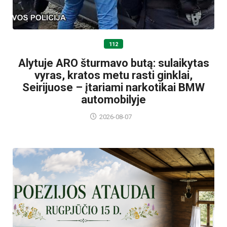
112
Alytuje ARO šturmavo butą: sulaikytas
vyras, kratos metu rasti ginklai,
Seirijuose – įtariami narkotikai BMW
automobilyje
2026-08-07