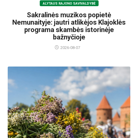
ALYTAUS RAJONO SAVIVALDYBĖ
Sakralinės muzikos popietė
Nemunaityje: jautri atlikėjos Klajoklės
programa skambės istorinėje
bažnyčioje
2026-08-07