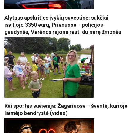
Alytaus apskrities įvykių suvestinė: sukčiai
išviliojo 3350 eurų, Prienuose – policijos
gaudynės, Varėnos rajone rasti du mirę žmonės
Kai sportas suvienija: Žagariuose – šventė, kurioje
laimėjo bendrystė (video)