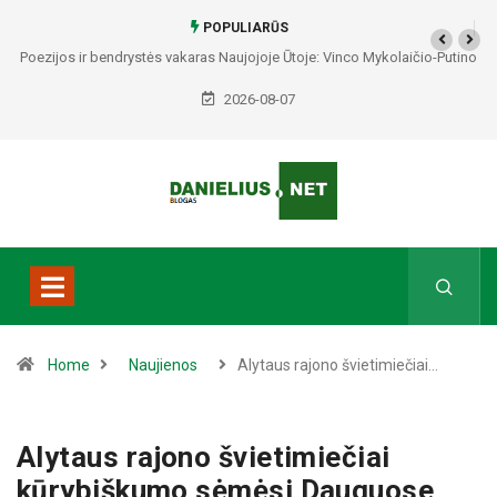
POPULIARŪS
Poezijos ir bendrystės vakaras Naujojoje Ūtoje: Vinco Mykolaičio-Putino
tėviškėje skambės eilės, dainos ir arbatos puodelių šiluma
2026-08-07
Home
Naujienos
Alytaus rajono švietimiečiai…
Alytaus rajono švietimiečiai
kūrybiškumo sėmėsi Dauguose