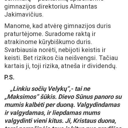
gimnazijos direktorius Almantas
Jakimavičius.
Manome, kad atvėrę gimnazijos duris
praturtėjome. Suradome raktą ir
atrakinome kūrybiškumo duris.
Svarbiausia norėti, nebijoti keistis ir
keisti. Bet rizikos čia neišvengsi. Tačiau
kartais ji, toji rizika, atneša ir dividendų.
P.S.
„Linkiu sočių Velykų“,- tai ne
„Maksimos“ šūkis. Dievo Sūnus panoro su
mumis kalbėti per duoną. Valgydindamas
ir valgydamas, ir liepdamas mums
valgydinti vieni kitus. Ji, Kristaus duona,