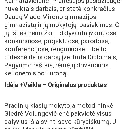
Kalmatavičienė. Pranešėjos pasidžiaugė
nuveiktais darbais, pristatė konkrečius
Daugų Vlado Mirono gimnazijos
gimnazistų ir jų mokytojų pasiekimus. O
jų išties nemažai – dalyvauta įvairiuose
konkursuose, projektuose, parodose,
konferencijose, renginiuose – be to,
didesnė dalis darbų įvertinta Diplomais,
Pagyrimo raštais, rėmėjų dovanomis,
kelionėmis po Europą.
Idėja
+
Veikla – Originalus produktas
Pradinių klasių mokytoja metodininkė
Giedrė Volungevičienė pakvietė visus
dalyvius išlaisvinti savo kūrybiškumą. Ji