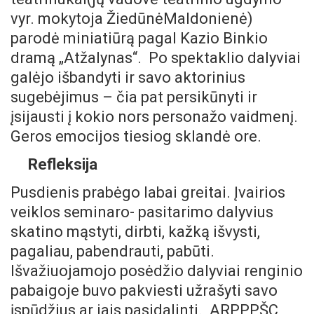
vyr. mokytoja ŽiedūnėMaldonienė)
parodė miniatiūrą pagal Kazio Binkio
dramą „Atžalynas“. Po spektaklio dalyviai
galėjo išbandyti ir savo aktorinius
sugebėjimus – čia pat persikūnyti ir
įsijausti į kokio nors personažo vaidmenį.
Geros emocijos tiesiog sklandė ore.
Refleksija
Pusdienis prabėgo labai greitai. Įvairios
veiklos seminaro- pasitarimo dalyvius
skatino mąstyti, dirbti, kažką išvysti,
pagaliau, pabendrauti, pabūti.
Išvažiuojamojo posėdžio dalyviai renginio
pabaigoje buvo pakviesti užrašyti savo
įspūdžius ar jais pasidalinti. ARPPPŠC