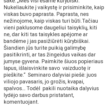
sakė: „Mes visi esame kūrybiški.
Nukeliaukite į vaikystę ir prisiminkite, kaip
viskas buvo paprasta. Paprasta, nes
nežinojome, kaip viskas turi būti.Tačiau
vieni paklusome daugeliui taisyklių, kiti
ne, dar kiti tas taisykles apėjome ar
bandėme į jas pasižiūrėti kūrybiškai.
Šiandien jūs turite puikią galimybę
pasitikrinti, ar tas žingeidus vaikas dar
jumyse gyvena. Paimkite šiuos popieriaus
lapus, išlaisvinkite savo vaizduotę ir
pieškite.“ Seminaro dalyviai piešė: juos
viliojo pavasaris, jo grožis, kvapai,
spalvos… Todėl pakili nuotaika dalyvius
lydėjo savo darbus pristatant,
komentuojant.