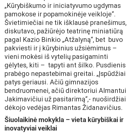
„Kūrybiškumo ir iniciatyvumo ugdymas
pamokose ir popamokinėje veikloje“.
Švietimiečiai ne tik išklausė pranešimus,
diskutavo, pažiūrėjo teatrinę miniatiūrą
pagal Kazio Binkio „Atžalyną“, bet buvo
pakviesti ir į kūrybinius užsiėmimus –
vieni mokėsi iš vytelių pasigaminti
gėlytes, kiti – tapyti ant šilko. Pusdienis
prabėgo nepastebimai greitai. „Įspūdžiai
patys geriausi. Ačiū gimnazijos
bendruomenei, ačiū direktoriui Almantui
Jakimavičiui už pasitarimą“,- nuoširdžiai
dėkojo vedėjas Rimantas Židanavičius.
Šiuolaikinė mokykla – vieta kūrybiškai ir
inovatyviai veiklai