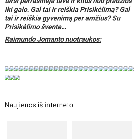
tarsi perrašinėja tave ir kitus nuo pradžios
iki galo. Gal tai ir reiškia Prisikėlimą? Gal
tai ir reiškia gyvenimą per amžius? Su
Prisikėlimo švente…
Raimundo Jomanto nuotraukos:
Naujienos iš interneto