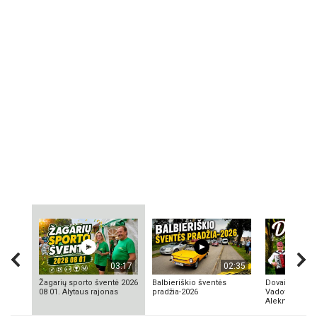
03:17
02:35
Žagarių sporto šventė 2026
Balbieriškio šventės
Dovainonių ka
08 01. Alytaus rajonas
pradžia-2026
Vadovas Vyta
Aleknavičius