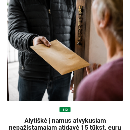
112
Alytiškė į namus atvykusiam
nepažįstamajam atidavė 15 tūkst. eurų