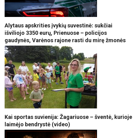
Alytaus apskrities įvykių suvestinė: sukčiai
išviliojo 3350 eurų, Prienuose – policijos
gaudynės, Varėnos rajone rasti du mirę žmonės
Kai sportas suvienija: Žagariuose – šventė, kurioje
laimėjo bendrystė (video)