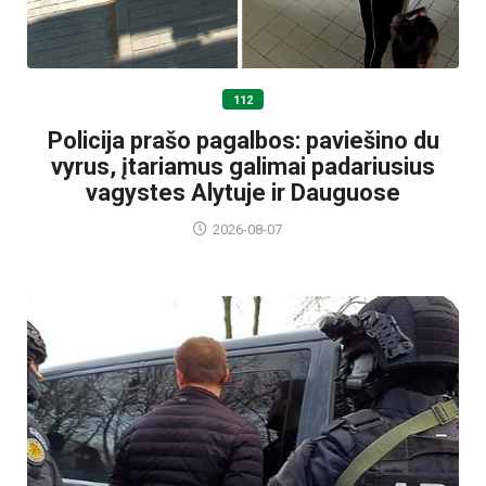
112
Policija prašo pagalbos: paviešino du
vyrus, įtariamus galimai padariusius
vagystes Alytuje ir Dauguose
2026-08-07