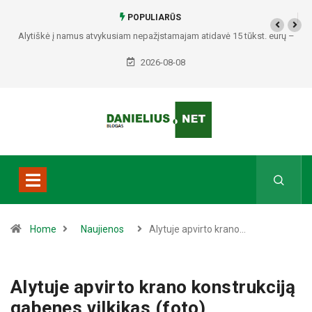
POPULIARŪS
Alytiškė į namus atvykusiam nepažįstamajam atidavė 15 tūkst. eurų –
policija pradėjo tyrimą
2026-08-08
Home
Naujienos
Alytuje apvirto krano…
Alytuje apvirto krano konstrukciją
gabenęs vilkikas (foto)