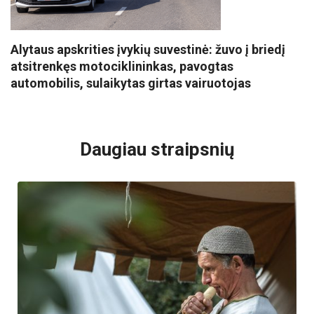
Alytaus apskrities įvykių suvestinė: žuvo į briedį
atsitrenkęs motociklininkas, pavogtas
automobilis, sulaikytas girtas vairuotojas
VISI POPULIARIAUSI
Daugiau straipsnių