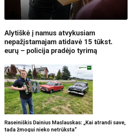
Alytiškė į namus atvykusiam
nepažįstamajam atidavė 15 tūkst.
eurų – policija pradėjo tyrimą
Raseiniškis Dainius Maslauskas: „Kai atrandi save,
tada žmogui nieko netrūksta“