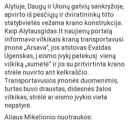
Alytuje, Daugų ir Ulonų gatvių sankryžoje,
apvirto iš pėsčiųjų ir dviratininkų tilto
statybvietės vežama krano konstrukcija.
Kaip Alytausgidas.lt naujienų portalą
informavo vilkikais kraną transportavusi
įmonė „Arsava“, jos atstovas Evaldas
Ugenskas, į eismo įvykį patekusį vieną
vilkiką „sumėtė“ ir jis su pritvirtinta krano
strėle nuvirto ant kelkraščio.
Transportavusios įmonės duomenimis,
turtas buvo draustas, didesnės žalos
vilkikas, strėlė ar eismo įvykio vieta
nepatyrė.
Aliaus Mikelionio nuotraukos: