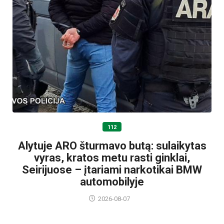
112
Alytuje ARO šturmavo butą: sulaikytas
vyras, kratos metu rasti ginklai,
Seirijuose – įtariami narkotikai BMW
automobilyje
2026-08-07