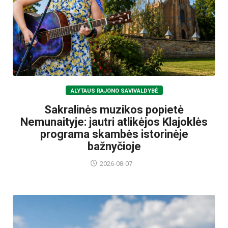
ALYTAUS RAJONO SAVIVALDYBĖ
Sakralinės muzikos popietė
Nemunaityje: jautri atlikėjos Klajoklės
programa skambės istorinėje
bažnyčioje
2026-08-07