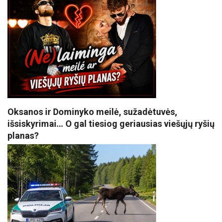
Oksanos ir Dominyko meilė, sužadėtuvės,
išsiskyrimai… O gal tiesiog geriausias viešųjų ryšių
planas?