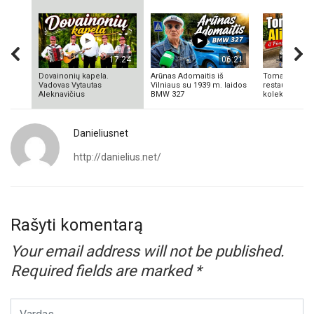
17:24
06:21
Dovainonių kapela.
Arūnas Adomaitis iš
Tomas Aliulis
Vadovas Vytautas
Vilniaus su 1939 m. laidos
restauratorius
Aleknavičius
BMW 327
kolekcionieriu
Danieliusnet
http://danielius.net/
Rašyti komentarą
Your email address will not be published.
Required fields are marked
*