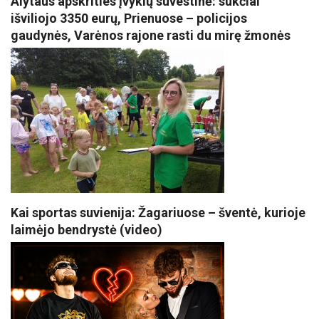
Alytaus apskrities įvykių suvestinė: sukčiai
išviliojo 3350 eurų, Prienuose – policijos
gaudynės, Varėnos rajone rasti du mirę žmonės
Kai sportas suvienija: Žagariuose – šventė, kurioje
laimėjo bendrystė (video)