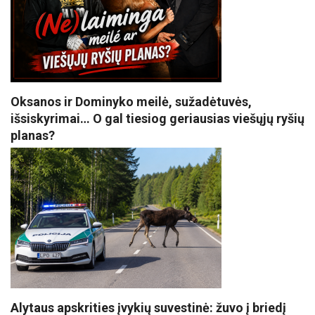
Oksanos ir Dominyko meilė, sužadėtuvės,
išsiskyrimai… O gal tiesiog geriausias viešųjų ryšių
planas?
Alytaus apskrities įvykių suvestinė: žuvo į briedį