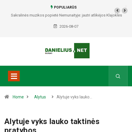
POPULIARŪS
Sakralinės muzikos popietė Nemunaityje: jautri atlikėjos Klajoklės
programa skambės istorinėje bažnyčioje
2026-08-07
Home
Alytus
Alytuje vyks lauko…
Alytuje vyks lauko taktinės
pratybos