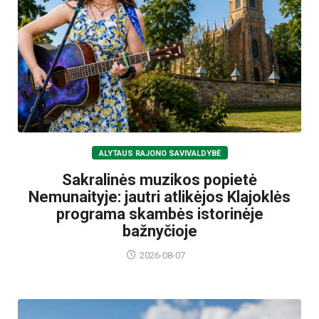
ALYTAUS RAJONO SAVIVALDYBĖ
Sakralinės muzikos popietė
Nemunaityje: jautri atlikėjos Klajoklės
programa skambės istorinėje
bažnyčioje
2026-08-07