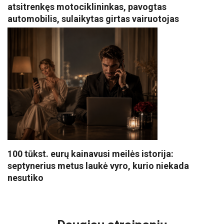
atsitrenkęs motociklininkas, pavogtas
automobilis, sulaikytas girtas vairuotojas
100 tūkst. eurų kainavusi meilės istorija:
septynerius metus laukė vyro, kurio niekada
nesutiko
VISI POPULIARIAUSI