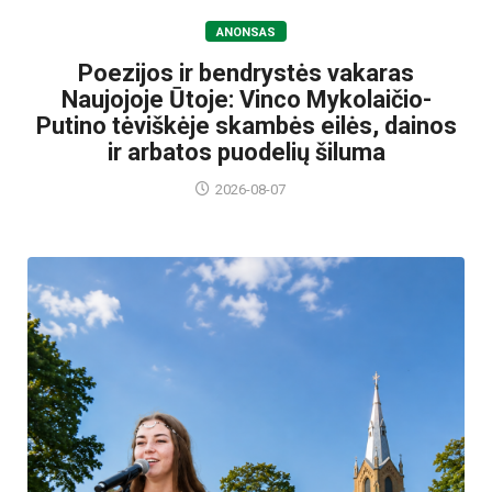
ANONSAS
Poezijos ir bendrystės vakaras
Naujojoje Ūtoje: Vinco Mykolaičio-
Putino tėviškėje skambės eilės, dainos
ir arbatos puodelių šiluma
2026-08-07