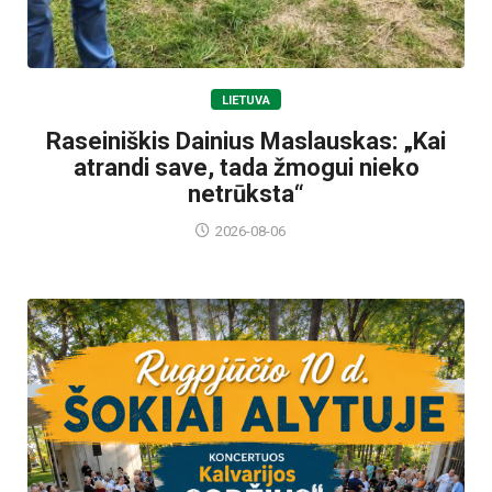
LIETUVA
Raseiniškis Dainius Maslauskas: „Kai
atrandi save, tada žmogui nieko
netrūksta“
2026-08-06