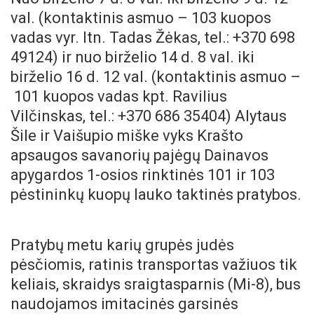
val. (kontaktinis asmuo – 103 kuopos
vadas vyr. ltn. Tadas Žėkas, tel.: +370 698
49124) ir nuo birželio 14 d. 8 val. iki
birželio 16 d. 12 val. (kontaktinis asmuo –
101 kuopos vadas kpt. Ravilius
Vilčinskas, tel.: +370 686 35404) Alytaus
Šile ir Vaišupio miške vyks Krašto
apsaugos savanorių pajėgų Dainavos
apygardos 1-osios rinktinės 101 ir 103
pėstininkų kuopų lauko taktinės pratybos.
Pratybų metu karių grupės judės
pėsčiomis, ratinis transportas važiuos tik
keliais, skraidys sraigtasparnis (Mi-8), bus
naudojamos imitacinės garsinės