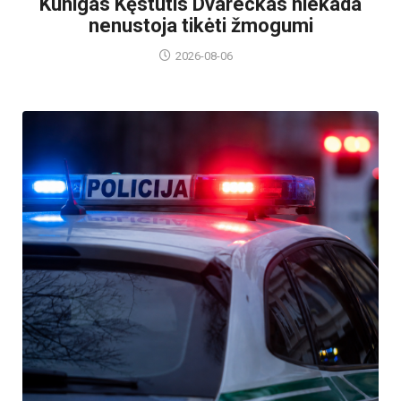
Kunigas Kęstutis Dvareckas niekada
nenustoja tikėti žmogumi
2026-08-06