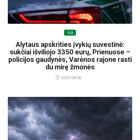
112
Alytaus apskrities įvykių suvestinė:
sukčiai išviliojo 3350 eurų, Prienuose –
policijos gaudynės, Varėnos rajone rasti
du mirę žmonės
2026-08-06