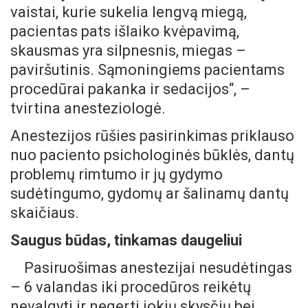
vaistai, kurie sukelia lengvą miegą,
pacientas pats išlaiko kvėpavimą,
skausmas yra silpnesnis, miegas –
paviršutinis. Sąmoningiems pacientams
procedūrai pakanka ir sedacijos“, –
tvirtina anesteziologė.
Anestezijos rūšies pasirinkimas priklauso
nuo paciento psichologinės būklės, dantų
problemų rimtumo ir jų gydymo
sudėtingumo, gydomų ar šalinamų dantų
skaičiaus.
Saugus būdas, tinkamas daugeliui
Pasiruošimas anestezijai nesudėtingas
– 6 valandas iki procedūros reikėtų
nevalgyti ir negerti jokių skysčių bei