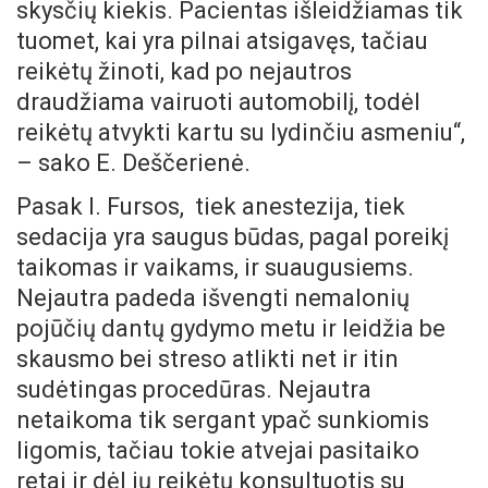
skysčių kiekis. Pacientas išleidžiamas tik
tuomet, kai yra pilnai atsigavęs, tačiau
reikėtų žinoti, kad po nejautros
draudžiama vairuoti automobilį, todėl
reikėtų atvykti kartu su lydinčiu asmeniu“,
– sako E. Deščerienė.
Pasak I. Fursos, tiek anestezija, tiek
sedacija yra saugus būdas, pagal poreikį
taikomas ir vaikams, ir suaugusiems.
Nejautra padeda išvengti nemalonių
pojūčių dantų gydymo metu ir leidžia be
skausmo bei streso atlikti net ir itin
sudėtingas procedūras. Nejautra
netaikoma tik sergant ypač sunkiomis
ligomis, tačiau tokie atvejai pasitaiko
retai ir dėl jų reikėtų konsultuotis su