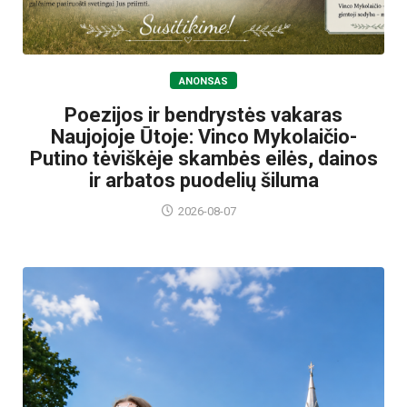
ANONSAS
Poezijos ir bendrystės vakaras
Naujojoje Ūtoje: Vinco Mykolaičio-
Putino tėviškėje skambės eilės, dainos
ir arbatos puodelių šiluma
2026-08-07