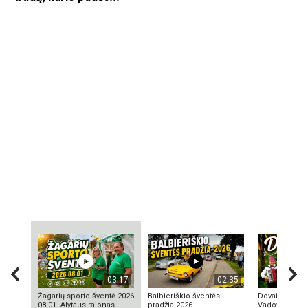
03:17
02:35
Žagarių sporto šventė 2026
Balbieriškio šventės
Dovainonių ka
08 01. Alytaus rajonas
pradžia-2026
Vadovas Vyta