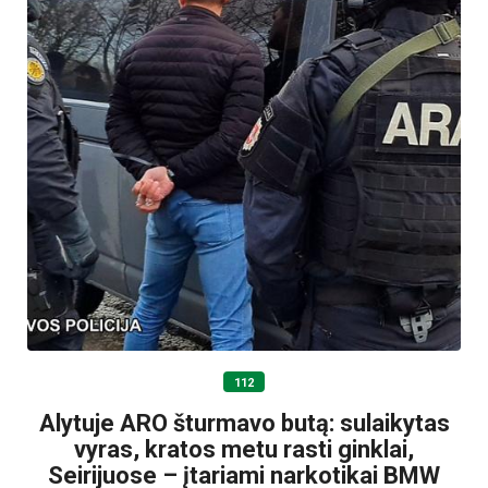
112
Alytuje ARO šturmavo butą: sulaikytas
vyras, kratos metu rasti ginklai,
Seirijuose – įtariami narkotikai BMW