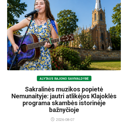
ALYTAUS RAJONO SAVIVALDYBĖ
Sakralinės muzikos popietė
Nemunaityje: jautri atlikėjos Klajoklės
programa skambės istorinėje
bažnyčioje
2026-08-07