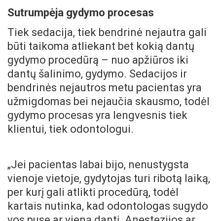
Sutrumpėja gydymo procesas
Tiek sedacija, tiek bendrinė nejautra gali
būti taikoma atliekant bet kokią dantų
gydymo procedūrą – nuo apžiūros iki
dantų šalinimo, gydymo. Sedacijos ir
bendrinės nejautros metu pacientas yra
užmigdomas bei nejaučia skausmo, todėl
gydymo procesas yra lengvesnis tiek
klientui, tiek odontologui.
„Jei pacientas labai bijo, nenustygsta
vienoje vietoje, gydytojas turi ribotą laiką,
per kurį gali atlikti procedūrą, todėl
kartais nutinka, kad odontologas sugydo
vos pusę ar vieną dantį. Anestezijos ar