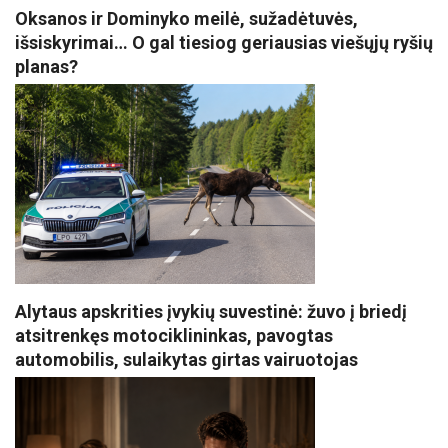
Oksanos ir Dominyko meilė, sužadėtuvės,
išsiskyrimai… O gal tiesiog geriausias viešųjų ryšių
planas?
Alytaus apskrities įvykių suvestinė: žuvo į briedį
atsitrenkęs motociklininkas, pavogtas
automobilis, sulaikytas girtas vairuotojas