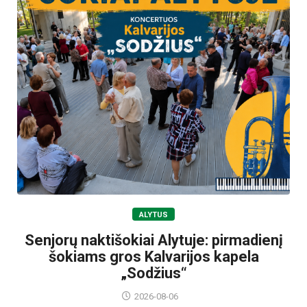
ALYTUS
Senjorų naktišokiai Alytuje: pirmadienį
šokiams gros Kalvarijos kapela
„Sodžius“
2026-08-06