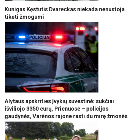
Kunigas Kęstutis Dvareckas niekada nenustoja
tikėti žmogumi
Alytaus apskrities įvykių suvestinė: sukčiai
išviliojo 3350 eurų, Prienuose – policijos
gaudynės, Varėnos rajone rasti du mirę žmonės