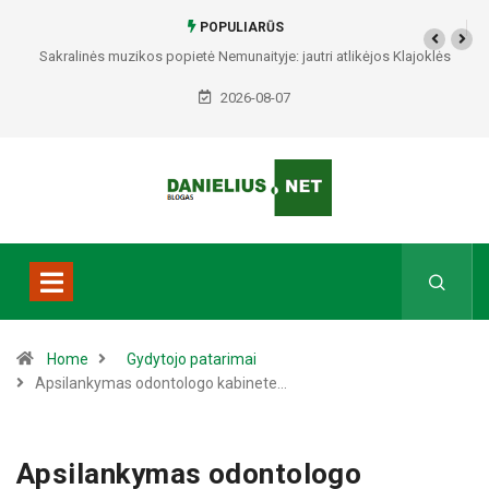
POPULIARŪS
Žolinė Trakuose – trys dienos tradicijų, atlaidų ir Kopūstinės šventės
2026-08-07
Home
Gydytojo patarimai
Apsilankymas odontologo kabinete…
Apsilankymas odontologo