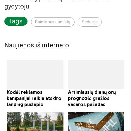
gydytoju.
Tags:
Baimė pas dantistą
Sedacija
Naujienos iš interneto