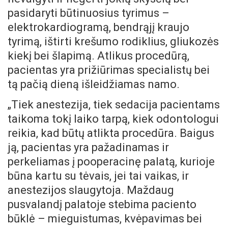
pasidaryti būtinuosius tyrimus –
elektrokardiogramą, bendrąjį kraujo
tyrimą, ištirti krešumo rodiklius, gliukozės
kiekį bei šlapimą. Atlikus procedūrą,
pacientas yra prižiūrimas specialistų bei
tą pačią dieną išleidžiamas namo.
„Tiek anestezija, tiek sedacija pacientams
taikoma tokį laiko tarpą, kiek odontologui
reikia, kad būtų atlikta procedūra. Baigus
ją, pacientas yra pažadinamas ir
perkeliamas į pooperacinę palatą, kurioje
būna kartu su tėvais, jei tai vaikas, ir
anestezijos slaugytoja. Maždaug
pusvalandį palatoje stebima paciento
būklė – mieguistumas, kvėpavimas bei