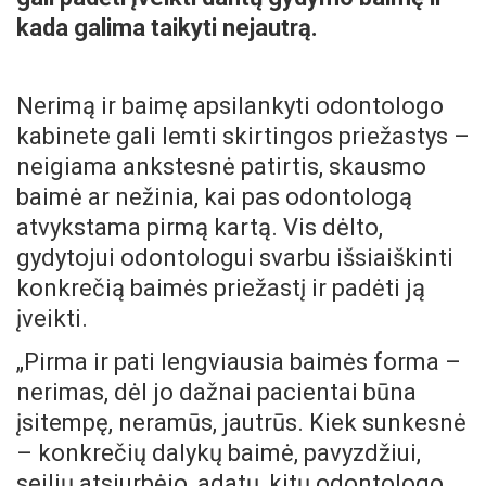
kada galima taikyti nejautrą.
Nerimą ir baimę apsilankyti odontologo
kabinete gali lemti skirtingos priežastys –
neigiama ankstesnė patirtis, skausmo
baimė ar nežinia, kai pas odontologą
atvykstama pirmą kartą. Vis dėlto,
gydytojui odontologui svarbu išsiaiškinti
konkrečią baimės priežastį ir padėti ją
įveikti.
„Pirma ir pati lengviausia baimės forma –
nerimas, dėl jo dažnai pacientai būna
įsitempę, neramūs, jautrūs. Kiek sunkesnė
– konkrečių dalykų baimė, pavyzdžiui,
seilių atsiurbėjo, adatų, kitų odontologo