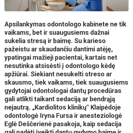
Apsilankymas odontologo kabinete ne tik
vaikams, bet ir suaugusiems dažnai
sukelia stresą ir baimę. Su karieso
pažeistu ar skaudančiu dantimi atėję,
ypatingai mažieji pacientai, kartais net
nesutinka atsisėsti į odontologo kėdę
apžiūrai. Siekiant nesukelti streso ar
skausmo, tiek vaikams, tiek suaugusiems
gydytojai odontologai dantų procedūras
gali atlikti taikant sedaciją ar bendrąją
nejautrą. „Kardiolitos klinikų“ Klaipėdoje
odontologė Iryna Fursa ir anesteziologė
Eglė Deščerienė pasakoja, kaip sedacija
gali padėti įveikti dantų gydymo baimę ir