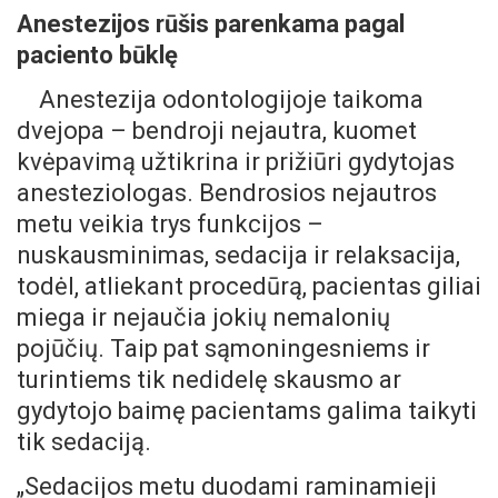
Anestezijos rūšis parenkama pagal
paciento būklę
Anestezija odontologijoje taikoma
dvejopa – bendroji nejautra, kuomet
kvėpavimą užtikrina ir prižiūri gydytojas
anesteziologas. Bendrosios nejautros
metu veikia trys funkcijos –
nuskausminimas, sedacija ir relaksacija,
todėl, atliekant procedūrą, pacientas giliai
miega ir nejaučia jokių nemalonių
pojūčių. Taip pat sąmoningesniems ir
turintiems tik nedidelę skausmo ar
gydytojo baimę pacientams galima taikyti
tik sedaciją.
„Sedacijos metu duodami raminamieji