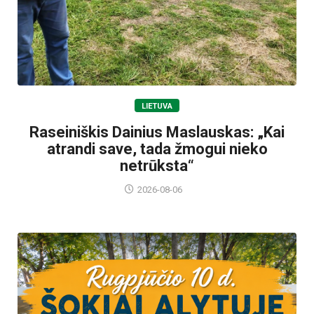
LIETUVA
Raseiniškis Dainius Maslauskas: „Kai
atrandi save, tada žmogui nieko
netrūksta“
2026-08-06