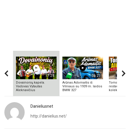
17:24
06:21
Dovainonių kapela.
Arūnas Adomaitis iš
Tomas Aliulis
Vadovas Vytautas
Vilniaus su 1939 m. laidos
restauratorius
Aleknavičius
BMW 327
kolekcionieriu
Danieliusnet
http://danielius.net/