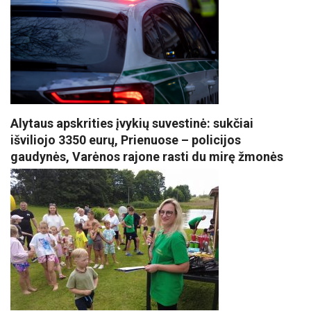
Alytaus apskrities įvykių suvestinė: sukčiai
išviliojo 3350 eurų, Prienuose – policijos
gaudynės, Varėnos rajone rasti du mirę žmonės