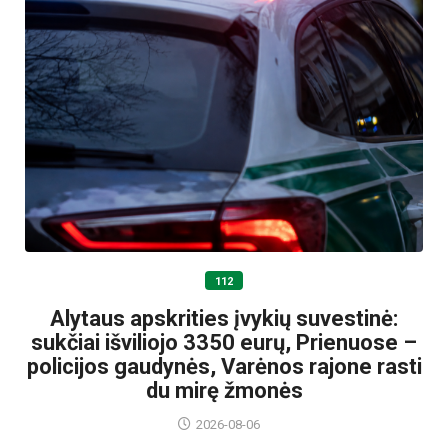
112
Alytaus apskrities įvykių suvestinė:
sukčiai išviliojo 3350 eurų, Prienuose –
policijos gaudynės, Varėnos rajone rasti
du mirę žmonės
2026-08-06