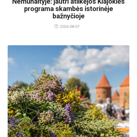
Nemunaityje: jautri atlikėjos Klajoklės
programa skambės istorinėje
bažnyčioje
2026-08-07