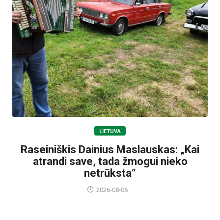
LIETUVA
Raseiniškis Dainius Maslauskas: „Kai
atrandi save, tada žmogui nieko
netrūksta“
2026-08-06