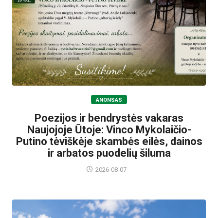
ANONSAS
Poezijos ir bendrystės vakaras
Naujojoje Ūtoje: Vinco Mykolaičio-
Putino tėviškėje skambės eilės, dainos
ir arbatos puodelių šiluma
2026-08-07