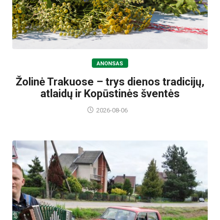
ANONSAS
Žolinė Trakuose – trys dienos tradicijų,
atlaidų ir Kopūstinės šventės
2026-08-06