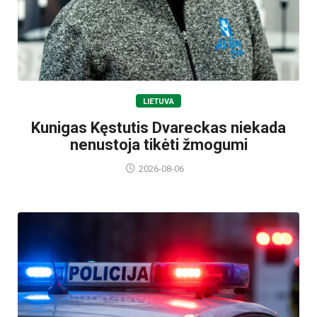
LIETUVA
Kunigas Kęstutis Dvareckas niekada
nenustoja tikėti žmogumi
2026-08-06