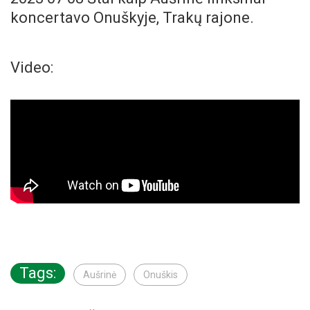
koncertavo Onuškyje, Trakų rajone.
Video:
Tags:
Aušrinė
Onuškis