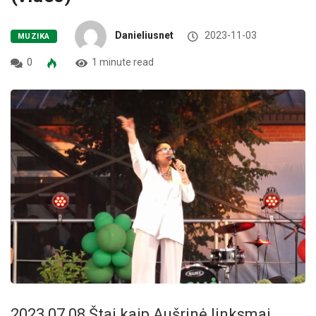
Danieliusnet
2023-11-03
MUZIKA
0
1 minute read
2023 07 08 Štai kaip Aušrinė linksmai