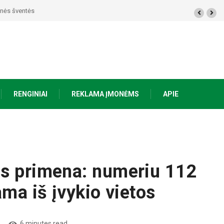
tinės šventės
RENGINIAI
REKLAMA ĮMONĖMS
APIE
as primena: numeriu 112
ama iš įvykio vietos
6 minutes read