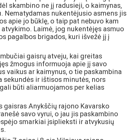
ėl skambino ne jį radusieji, o kaimynas,
nu. Nematydamas nukentėjusio asmens jis
os apie jo būklę, o taip pat nebuvo kam
kų atvykimo. Laimė, jog nukentėjęs asmuo
 pagalbos brigados, kuri išvežė jį į
mbučiai gaisrų atveju, kai greitas
jęs žmogus informuoja apie jį savo
ius vaikus ar kaimynus, o tie paskambina
a sekundės ir ištisos minutės, nors
gali būti aliarmuojamos per kelias
ęs gaisras Anykščių rajono Kavarsko
anešė savo vyrui, o jau jis paskambino
pėjo smarkiai įsiplieksti ir atvykusių
s.