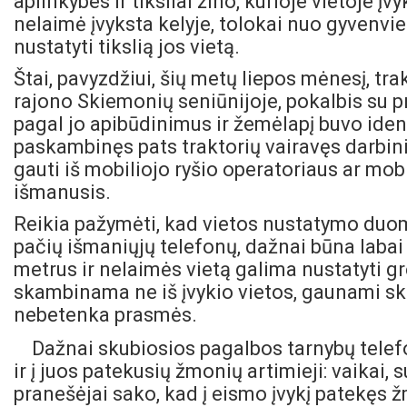
aplinkybes ir tiksliai žino, kurioje vietoje į
nelaimė įvyksta kelyje, tolokai nuo gyvenv
nustatyti tikslią jos vietą.
Štai, pavyzdžiui, šių metų liepos mėnesį, tr
rajono Skiemonių seniūnijoje, pokalbis su pr
pagal jo apibūdinimus ir žemėlapį buvo ident
paskambinęs pats traktorių vairavęs darbi
gauti iš mobiliojo ryšio operatoriaus ar mobil
išmanusis.
Reikia pažymėti, kad vietos nustatymo duom
pačių išmaniųjų telefonų, dažnai būna labai 
metrus ir nelaimės vietą galima nustatyti gre
skambinama ne iš įvykio vietos, gaunami 
nebetenka prasmės.
Dažnai skubiosios pagalbos tarnybų telef
ir į juos patekusių žmonių artimieji: vaikai, 
pranešėjai sako, kad į eismo įvykį patekęs 