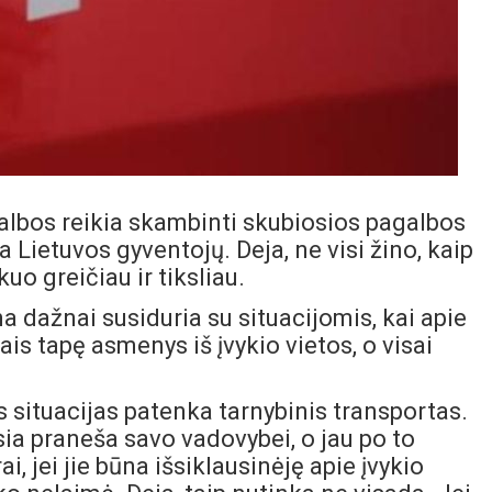
agalbos reikia skambinti skubiosios pagalbos
Lietuvos gyventojų. Deja, ne visi žino, kaip
uo greičiau ir tiksliau.
 dažnai susiduria su situacijomis, kai apie
ais tapę asmenys iš įvykio vietos, o visai
es situacijas patenka tarnybinis transportas.
ia praneša savo vadovybei, o jau po to
 jei jie būna išsiklausinėję apie įvykio