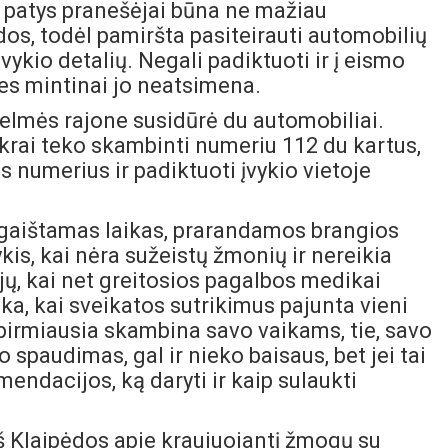
r patys pranešėjai būna ne mažiau
dos, todėl pamiršta pasiteirauti automobilių
įvykio detalių. Negali padiktuoti ir į eismo
es mintinai jo neatsimena.
Kelmės rajone susidūrė du automobiliai.
ukrai teko skambinti numeriu 112 du kartus,
s numerius ir padiktuoti įvykio vietoje
 gaištamas laikas, prarandamos brangios
ykis, kai nėra sužeistų žmonių ir nereikia
ų, kai net greitosios pagalbos medikai
ka, kai sveikatos sutrikimus pajunta vieni
irmiausia skambina savo vaikams, tie, savo
o spaudimas, gal ir nieko baisaus, bet jei tai
endacijos, ką daryti ir kaip sulaukti
 Klaipėdos apie kraujuojantį žmogų su