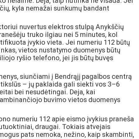
vyko nelaimė. Deja, taip nutinka ne visada. Jei
iečių, kyla nemažai sunkumų bandant
aktoriui nuvertus elektros stulpą Anykščių
anešėju truko ilgiau nei 5 minutes, kol
ifikuota įvykio vieta. Jei numeriu 112 būtų
ninkas, vietos nustatymo duomenys būtų
iojo ryšio telefono, jei jis būtų buvęs
enys, siunčiami į Bendrąjį pagalbos centrą
tikslūs – jų paklaida gali siekti vos 3–6
itai bei nesudėtingai. Deja, kai
skambinančiojo buvimo vietos duomenys
ono numeriu 112 apie eismo įvykius praneša
sutuoktiniai, draugai. Tokiais atvejais
žmogus pats nemoka, nežino, kaip skambinti,