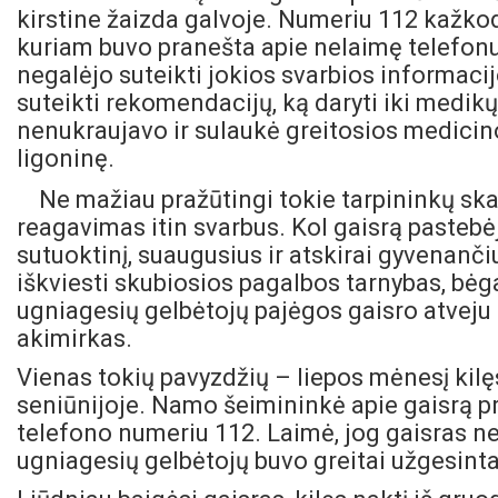
kirstine žaizda galvoje. Numeriu 112 kažkod
kuriam buvo pranešta apie nelaimę telefo
negalėjo suteikti jokios svarbios informacij
suteikti rekomendacijų, ką daryti iki medi
nenukraujavo ir sulaukė greitosios medicinos
ligoninę.
Ne mažiau pražūtingi tokie tarpininkų ska
reagavimas itin svarbus. Kol gaisrą pastebė
sutuoktinį, suaugusius ir atskirai gyvenanč
iškviesti skubiosios pagalbos tarnybas, bėg
ugniagesių gelbėtojų pajėgos gaisro atveju 
akimirkas.
Vienas tokių pavyzdžių – liepos mėnesį kil
seniūnijoje. Namo šeimininkė apie gaisrą pr
telefono numeriu 112. Laimė, jog gaisras nes
ugniagesių gelbėtojų buvo greitai užgesinta