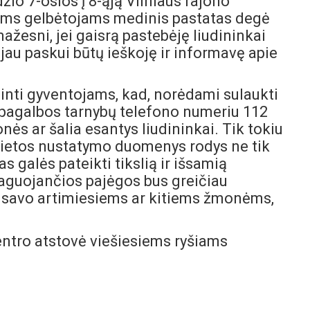
džio 7-osios į 8-ąją Vilniaus rajono
ams gelbėtojams medinis pastatas degė
ažesni, jei gaisrą pastebėję liudininkai
au paskui būtų ieškoję ir informavę apie
inti gyventojams, kad, norėdami sulaukti
s pagalbos tarnybų telefono numeriu 112
ės ar šalia esantys liudininkai. Tik tokiu
ietos nustatymo duomenys rodys ne tik
s galės pateikti tikslią ir išsamią
 reaguojančios pajėgos bus greičiau
savo artimiesiems ar kitiems žmonėms,
ntro atstovė viešiesiems ryšiams