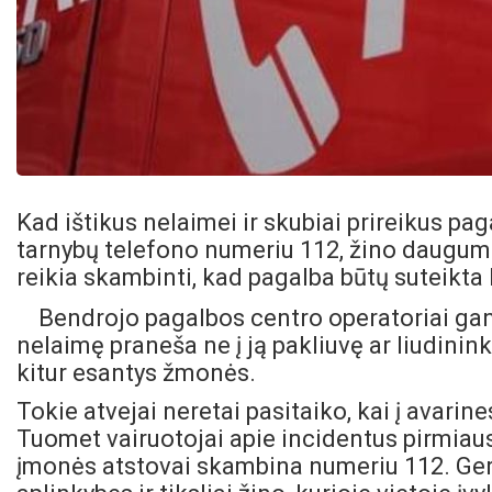
Kad ištikus nelaimei ir skubiai prireikus p
tarnybų telefono numeriu 112, žino dauguma 
reikia skambinti, kad pagalba būtų suteikta k
Bendrojo pagalbos centro operatoriai gana
nelaimę praneša ne į ją pakliuvę ar liudinink
kitur esantys žmonės.
Tokie atvejai neretai pasitaiko, kai į avarin
Tuomet vairuotojai apie incidentus pirmiaus
įmonės atstovai skambina numeriu 112. Gerai,