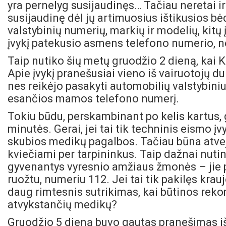
yra pernelyg susijaudinęs… Tačiau neretai i
susijaudinę dėl jų artimuosius ištikusios bė
valstybinių numerių, markių ir modelių, kitų 
įvykį patekusio asmens telefono numerio, n
Taip nutiko šių metų gruodžio 2 dieną, kai 
Apie įvykį pranešusiai vieno iš vairuotojų d
nes reikėjo pasakyti automobilių valstybiniu
esančios mamos telefono numerį.
Tokiu būdu, perskambinant po kelis kartus,
minutės. Gerai, jei tai tik techninis eismo įv
skubios medikų pagalbos. Tačiau būna atvej
kviečiami per tarpininkus. Taip dažnai nutin
gyvenantys vyresnio amžiaus žmonės – jie p
ruožtu, numeriu 112. Jei tai tik pakilęs krauj
daug rimtesnis sutrikimas, kai būtinos rekom
atvykstančių medikų?
Gruodžio 5 dieną buvo gautas pranešimas iš