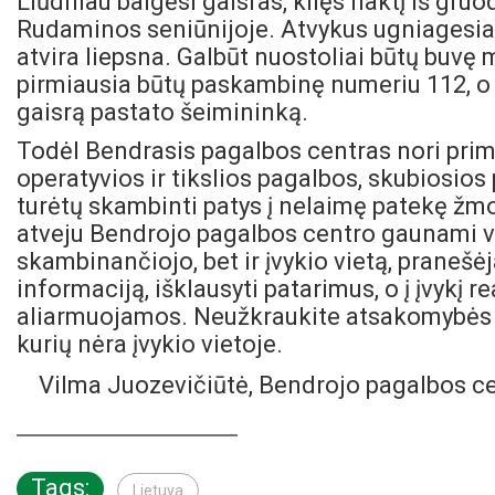
Liūdniau baigėsi gaisras, kilęs naktį iš gruo
Rudaminos seniūnijoje. Atvykus ugniagesi
atvira liepsna. Galbūt nuostoliai būtų buvę m
pirmiausia būtų paskambinę numeriu 112, o j
gaisrą pastato šeimininką.
Todėl Bendrasis pagalbos centras nori prim
operatyvios ir tikslios pagalbos, skubiosio
turėtų skambinti patys į nelaimę patekę žmon
atveju Bendrojo pagalbos centro gaunami v
skambinančiojo, bet ir įvykio vietą, pranešėja
informaciją, išklausyti patarimus, o į įvykį
aliarmuojamos. Neužkraukite atsakomybės 
kurių nėra įvykio vietoje.
Vilma Juozevičiūtė, Bendrojo pagalbos ce
Tags:
Lietuva