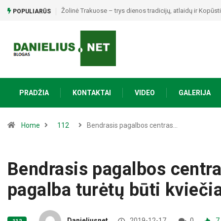
Žolinė Trakuose – trys dienos tradicijų, atlaidų ir Kopūs
POPULIARŪS
PRADŽIA
KONTAKTAI
VIDEO
GALERIJA
Home
112
Bendrasis pagalbos centras…
Bendrasis pagalbos centr
pagalba turėtų būti kvieči
Danieliusnet
2019-12-17
0
7