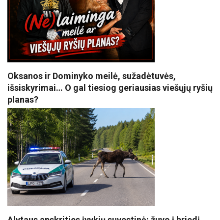
Oksanos ir Dominyko meilė, sužadėtuvės,
išsiskyrimai… O gal tiesiog geriausias viešųjų ryšių
planas?
Alytaus apskrities įvykių suvestinė: žuvo į briedį