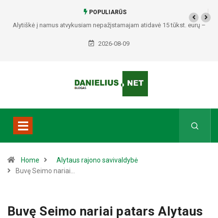
POPULIARŪS
Alytiškė į namus atvykusiam nepažįstamajam atidavė 15 tūkst. eurų –
policija pradėjo tyrimą
2026-08-09
Home
Alytaus rajono savivaldybė
Buvę Seimo nariai…
Buvę Seimo nariai patars Alytaus