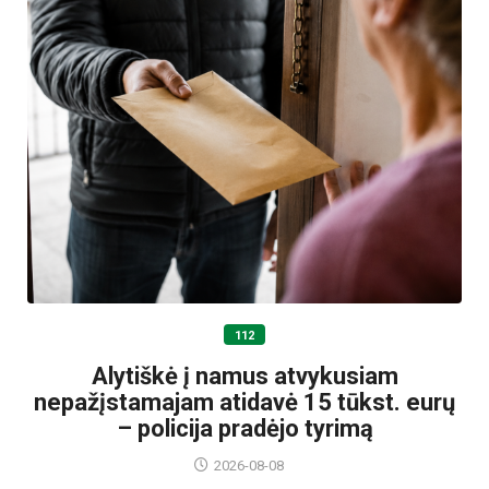
112
Alytiškė į namus atvykusiam
nepažįstamajam atidavė 15 tūkst. eurų
– policija pradėjo tyrimą
2026-08-08