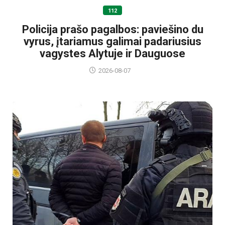
112
Policija prašo pagalbos: paviešino du
vyrus, įtariamus galimai padariusius
vagystes Alytuje ir Dauguose
2026-08-07