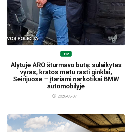
112
Alytuje ARO šturmavo butą: sulaikytas
vyras, kratos metu rasti ginklai,
Seirijuose – įtariami narkotikai BMW
automobilyje
2026-08-07