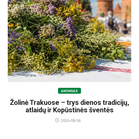
ANONSAS
Žolinė Trakuose – trys dienos tradicijų,
atlaidų ir Kopūstinės šventės
2026-08-06