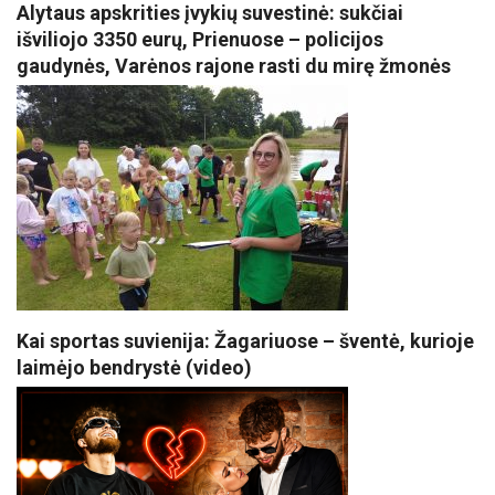
Alytaus apskrities įvykių suvestinė: sukčiai
išviliojo 3350 eurų, Prienuose – policijos
gaudynės, Varėnos rajone rasti du mirę žmonės
Kai sportas suvienija: Žagariuose – šventė, kurioje
laimėjo bendrystė (video)