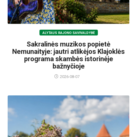
ALYTAUS RAJONO SAVIVALDYBĖ
Sakralinės muzikos popietė
Nemunaityje: jautri atlikėjos Klajoklės
programa skambės istorinėje
bažnyčioje
2026-08-07