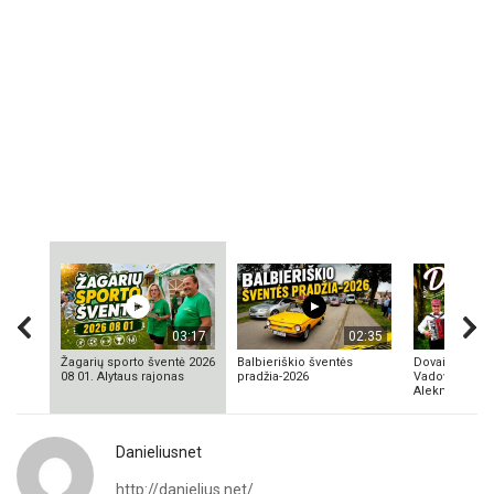
03:17
02:35
Žagarių sporto šventė 2026
Balbieriškio šventės
Dovainonių ka
08 01. Alytaus rajonas
pradžia-2026
Vadovas Vyta
Aleknavičius
Danieliusnet
http://danielius.net/