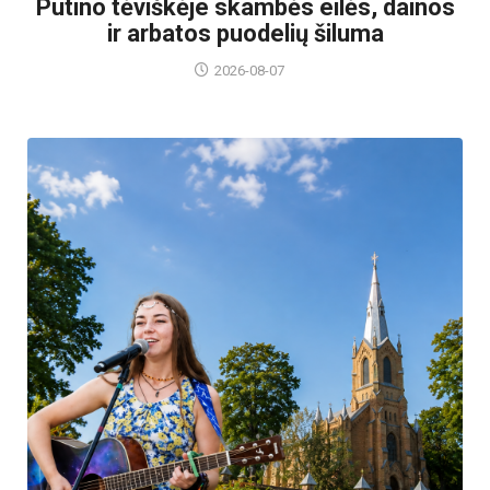
Putino tėviškėje skambės eilės, dainos
ir arbatos puodelių šiluma
2026-08-07