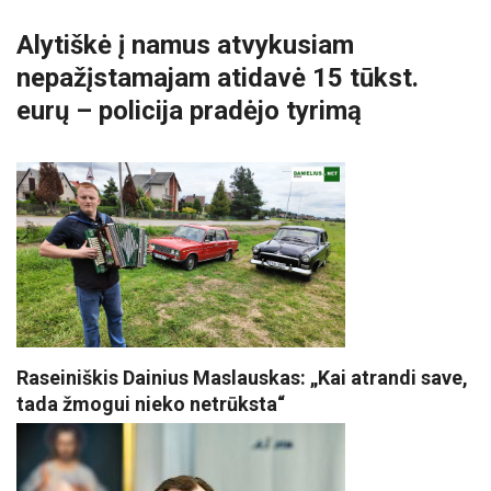
Alytiškė į namus atvykusiam
nepažįstamajam atidavė 15 tūkst.
eurų – policija pradėjo tyrimą
Raseiniškis Dainius Maslauskas: „Kai atrandi save,
tada žmogui nieko netrūksta“