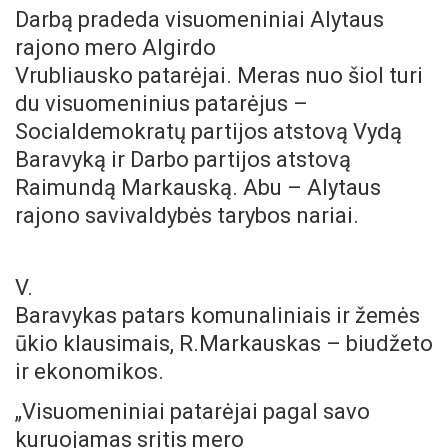
Darbą pradeda visuomeniniai Alytaus
rajono mero Algirdo
Vrubliausko patarėjai. Meras nuo šiol turi
du visuomeninius patarėjus –
Socialdemokratų partijos atstovą Vydą
Baravyką ir Darbo partijos atstovą
Raimundą Markauską. Abu – Alytaus
rajono savivaldybės tarybos nariai.
V.
Baravykas patars komunaliniais ir žemės
ūkio klausimais, R.Markauskas – biudžeto
ir ekonomikos.
„Visuomeniniai patarėjai pagal savo
kuruojamas sritis mero