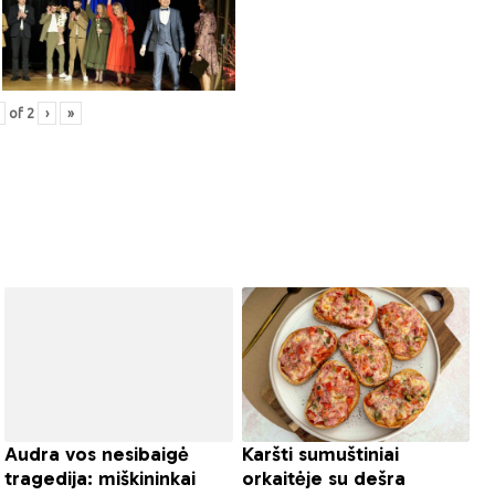
of
2
›
»