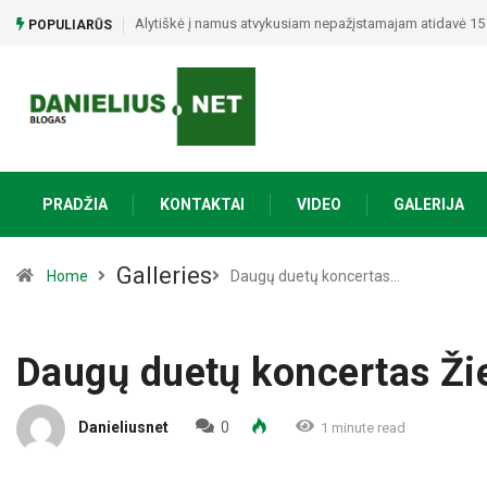
Policija prašo pagalbos: paviešino du vyrus, įtariamus g
POPULIARŪS
PRADŽIA
KONTAKTAI
VIDEO
GALERIJA
Galleries
Home
Daugų duetų koncertas…
Daugų duetų koncertas Ž
Danieliusnet
0
1 minute read