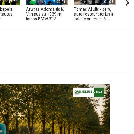
17:24
06:21
01:08
kapela.
Arūnas Adomaitis iš
Tomas Aliulis - senų
„Pune
tautas
Vilniaus su 1939 m.
auto restauratorius ir
2026 
s
laidos BMW 327
kolekcionierius iš...