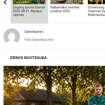
03:17
02:35
Žagarių sporto šventė
Balbieriškio šventės
Dovainonių 
2026 08 01. Alytaus
pradžia-2026
Vadovas Vy
rajonas
Aleknavičiu
Danieliusnet
http://danielius.net/
DIENOS NUOTRAUKA