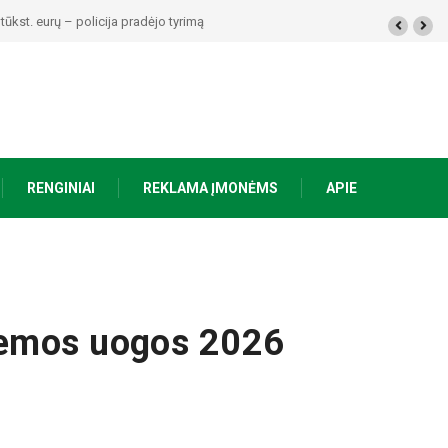
alimai padariusius vagystes Alytuje ir Dauguose
RENGINIAI
REKLAMA ĮMONĖMS
APIE
iemos uogos 2026