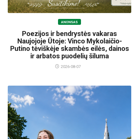
ANONSAS
Poezijos ir bendrystės vakaras
Naujojoje Ūtoje: Vinco Mykolaičio-
Putino tėviškėje skambės eilės, dainos
ir arbatos puodelių šiluma
2026-08-07