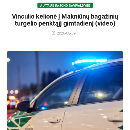
ALYTAUS RAJONO SAVIVALDYBĖ
Vinculio kelionė į Makniūnų bagažinių
turgelio penktąjį gimtadienį (video)
2026-08-09