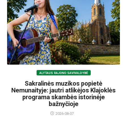
ALYTAUS RAJONO SAVIVALDYBĖ
Sakralinės muzikos popietė
Nemunaityje: jautri atlikėjos Klajoklės
programa skambės istorinėje
bažnyčioje
2026-08-07