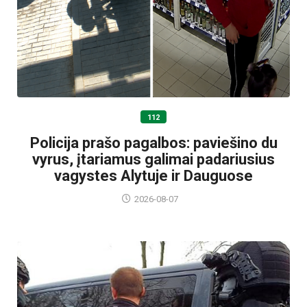
112
Policija prašo pagalbos: paviešino du
vyrus, įtariamus galimai padariusius
vagystes Alytuje ir Dauguose
2026-08-07