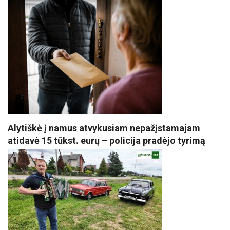
Alytiškė į namus atvykusiam nepažįstamajam
atidavė 15 tūkst. eurų – policija pradėjo tyrimą