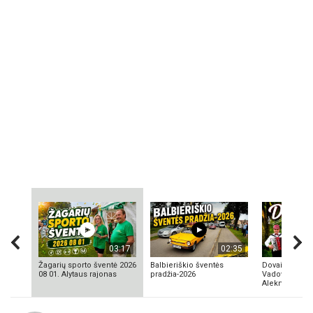
03:17
02:35
Žagarių sporto šventė 2026
Balbieriškio šventės
Dovainonių ka
08 01. Alytaus rajonas
pradžia-2026
Vadovas Vyta
Aleknavičius