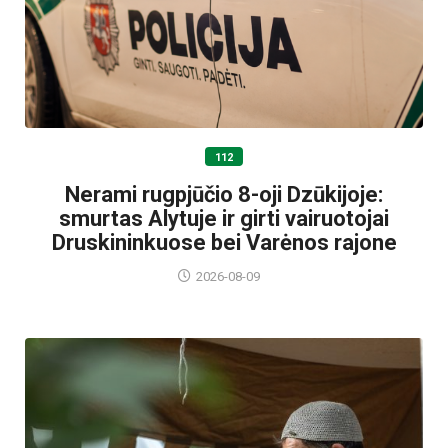
112
Nerami rugpjūčio 8-oji Dzūkijoje:
smurtas Alytuje ir girti vairuotojai
Druskininkuose bei Varėnos rajone
2026-08-09