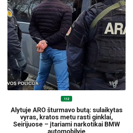
112
Alytuje ARO šturmavo butą: sulaikytas
vyras, kratos metu rasti ginklai,
Seirijuose – įtariami narkotikai BMW
automobilyje