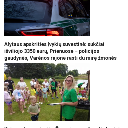
Alytaus apskrities įvykių suvestinė: sukčiai
išviliojo 3350 eurų, Prienuose – policijos
gaudynės, Varėnos rajone rasti du mirę žmonės