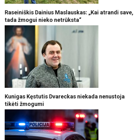
Raseiniškis Dainius Maslauskas: „Kai atrandi save,
tada žmogui nieko netrūksta“
Kunigas Kęstutis Dvareckas niekada nenustoja
tikėti žmogumi