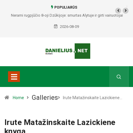
POPULIARŪS
Nerami rugpjūčio 8-oji Dzūkijoje: smurtas Alytuje ir girti vairuotojai
Druskininkuose bei Varėnos rajone
2026-08-09
Galleries
Home
Irute Matažinskaite Lazickiene…
Irute Matažinskaite Lazickiene
knyga