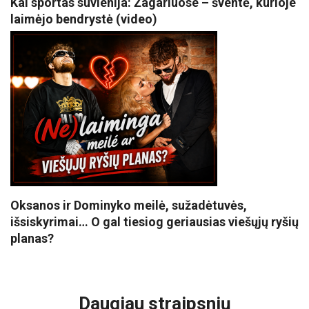
Kai sportas suvienija: Žagariuose – šventė, kurioje
laimėjo bendrystė (video)
Oksanos ir Dominyko meilė, sužadėtuvės,
išsiskyrimai… O gal tiesiog geriausias viešųjų ryšių
planas?
VISI POPULIARIAUSI
Daugiau straipsnių