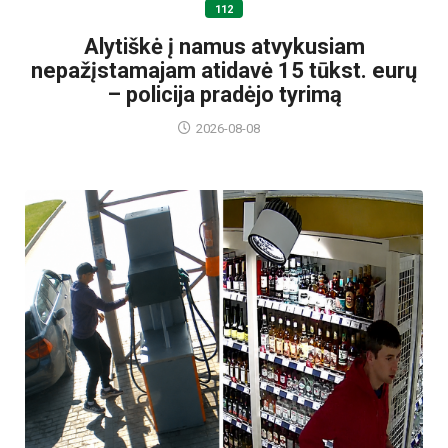
112
Alytiškė į namus atvykusiam
nepažįstamajam atidavė 15 tūkst. eurų
– policija pradėjo tyrimą
2026-08-08