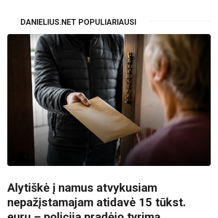
DANIELIUS.NET POPULIARIAUSI
Alytiškė į namus atvykusiam
nepažįstamajam atidavė 15 tūkst.
eurų – policija pradėjo tyrimą