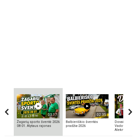
03:17
02:35
Žagarių sporto šventė 2026
Balbieriškio šventės
Dovainonių ka
08 01. Alytaus rajonas
pradžia-2026
Vadovas Vyta
Aleknavičius