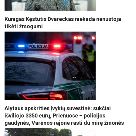
Kunigas Kęstutis Dvareckas niekada nenustoja
tikėti žmogumi
Alytaus apskrities įvykių suvestinė: sukčiai
išviliojo 3350 eurų, Prienuose – policijos
gaudynės, Varėnos rajone rasti du mirę žmonės