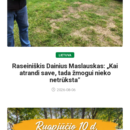
LIETUVA
Raseiniškis Dainius Maslauskas: „Kai
atrandi save, tada žmogui nieko
netrūksta“
2026-08-06