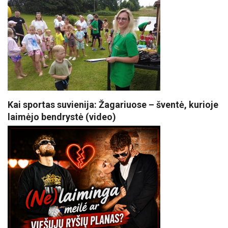
Kai sportas suvienija: Žagariuose – šventė, kurioje
laimėjo bendrystė (video)