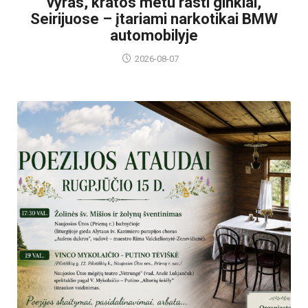
vyras, kratos metu rasti ginklai,
Seirijuose – įtariami narkotikai BMW
automobilyje
2026-08-07