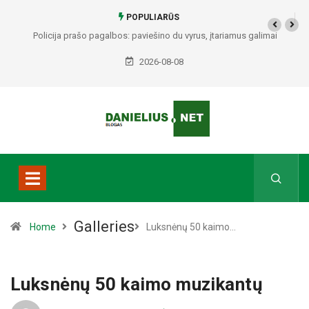
POPULIARŪS
Policija prašo pagalbos: paviešino du vyrus, įtariamus galimai
padariusius vagystes Alytuje ir Dauguose
2026-08-08
Galleries
Home
Luksnėnų 50 kaimo…
Luksnėnų 50 kaimo muzikantų