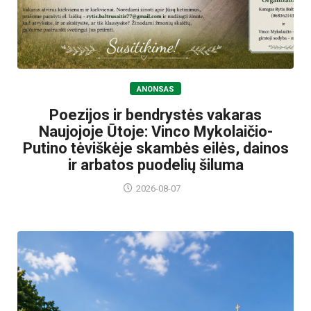
ANONSAS
Poezijos ir bendrystės vakaras
Naujojoje Ūtoje: Vinco Mykolaičio-
Putino tėviškėje skambės eilės, dainos
ir arbatos puodelių šiluma
2026-08-07