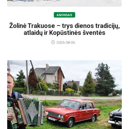
ANONSAS
Žolinė Trakuose – trys dienos tradicijų,
atlaidų ir Kopūstinės šventės
2026-08-06