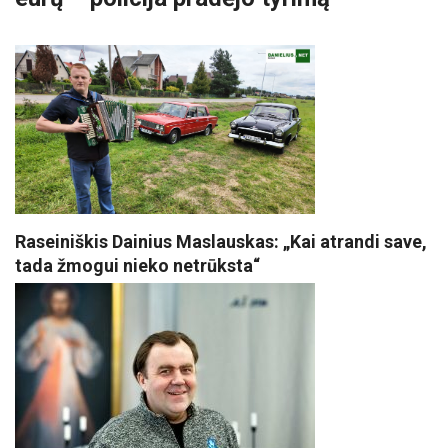
Raseiniškis Dainius Maslauskas: „Kai atrandi save,
tada žmogui nieko netrūksta“