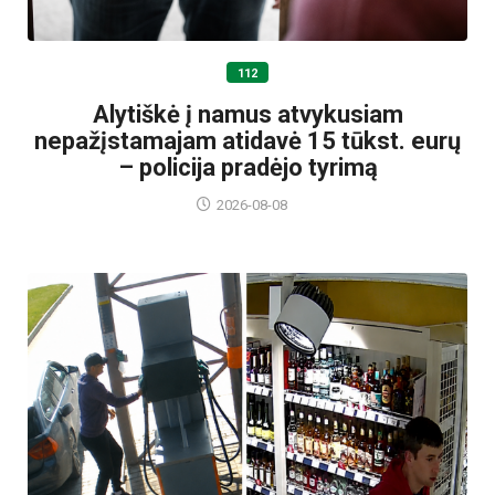
112
Alytiškė į namus atvykusiam
nepažįstamajam atidavė 15 tūkst. eurų
– policija pradėjo tyrimą
2026-08-08