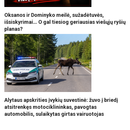
Oksanos ir Dominyko meilė, sužadėtuvės,
išsiskyrimai… O gal tiesiog geriausias viešųjų ryšių
planas?
Alytaus apskrities įvykių suvestinė: žuvo į briedį
atsitrenkęs motociklininkas, pavogtas
automobilis, sulaikytas girtas vairuotojas
VISI POPULIARIAUSI