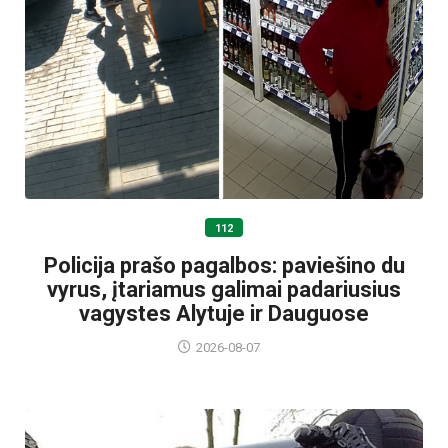
112
Policija prašo pagalbos: paviešino du
vyrus, įtariamus galimai padariusius
vagystes Alytuje ir Dauguose
2026-08-07