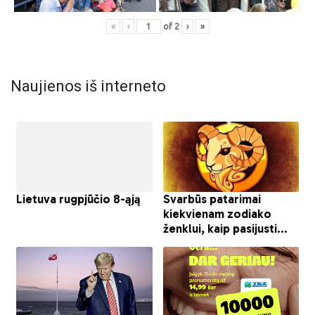
«
‹
of
2
›
»
Naujienos iš interneto