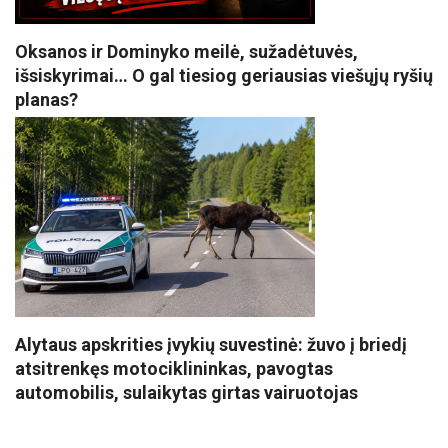
Oksanos ir Dominyko meilė, sužadėtuvės,
išsiskyrimai… O gal tiesiog geriausias viešųjų ryšių
planas?
Alytaus apskrities įvykių suvestinė: žuvo į briedį
atsitrenkęs motociklininkas, pavogtas
automobilis, sulaikytas girtas vairuotojas
VISI POPULIARIAUSI