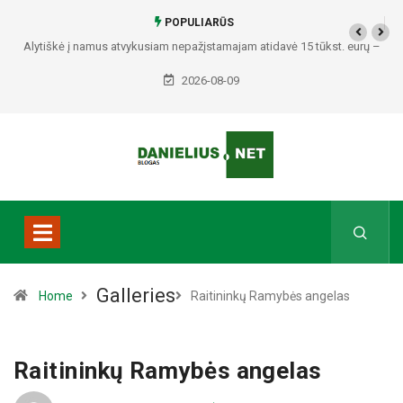
POPULIARŪS
Alytiškė į namus atvykusiam nepažįstamajam atidavė 15 tūkst. eurų –
policija pradėjo tyrimą
2026-08-09
Galleries
Home
Raitininkų Ramybės angelas
Raitininkų Ramybės angelas