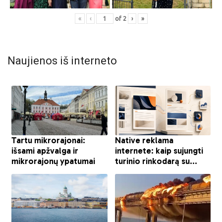
«
‹
of
2
›
»
Naujienos iš interneto