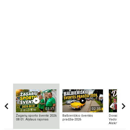
03:17
02:35
Žagarių sporto šventė 2026
Balbieriškio šventės
Dovainonių ka
08 01. Alytaus rajonas
pradžia-2026
Vadovas Vyta
Aleknavičius