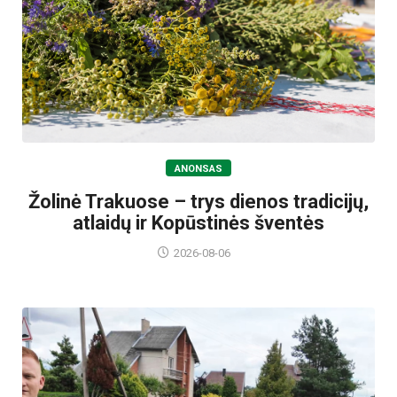
ANONSAS
Žolinė Trakuose – trys dienos tradicijų,
atlaidų ir Kopūstinės šventės
2026-08-06