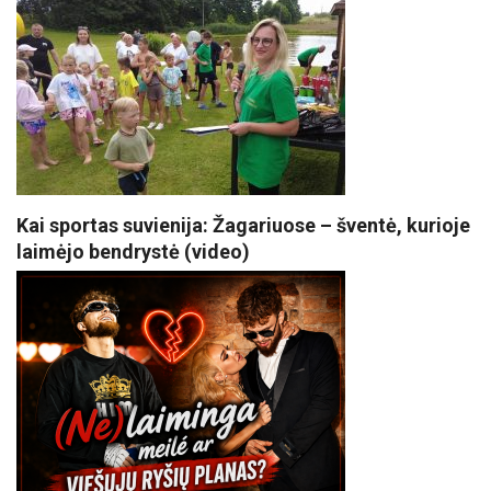
Kai sportas suvienija: Žagariuose – šventė, kurioje
laimėjo bendrystė (video)