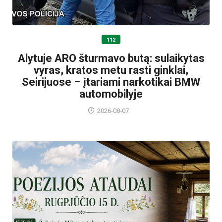
112
Alytuje ARO šturmavo butą: sulaikytas
vyras, kratos metu rasti ginklai,
Seirijuose – įtariami narkotikai BMW
automobilyje
2026-08-07