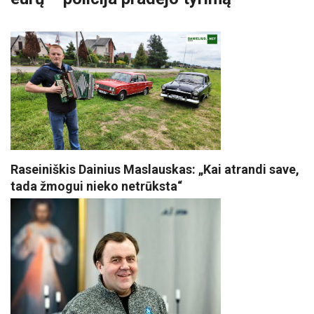
Raseiniškis Dainius Maslauskas: „Kai atrandi save,
tada žmogui nieko netrūksta“