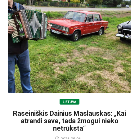
LIETUVA
Raseiniškis Dainius Maslauskas: „Kai
atrandi save, tada žmogui nieko
netrūksta“
2026-08-06