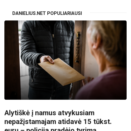
DANIELIUS.NET POPULIARIAUSI
Alytiškė į namus atvykusiam
nepažįstamajam atidavė 15 tūkst.
eurų – policija pradėjo tyrimą