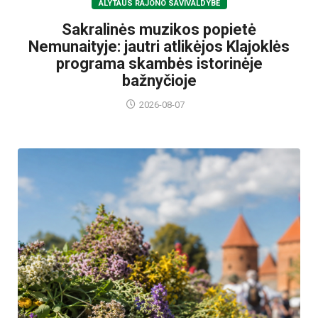
ALYTAUS RAJONO SAVIVALDYBĖ
Sakralinės muzikos popietė
Nemunaityje: jautri atlikėjos Klajoklės
programa skambės istorinėje
bažnyčioje
2026-08-07