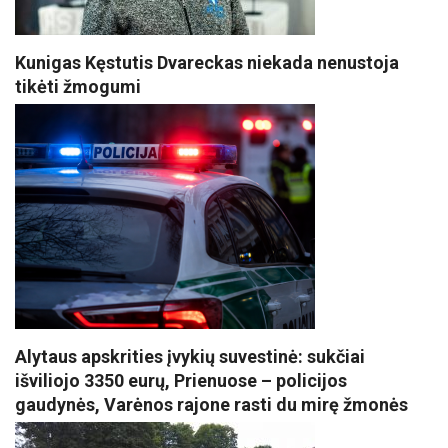
Kunigas Kęstutis Dvareckas niekada nenustoja
tikėti žmogumi
Alytaus apskrities įvykių suvestinė: sukčiai
išviliojo 3350 eurų, Prienuose – policijos
gaudynės, Varėnos rajone rasti du mirę žmonės