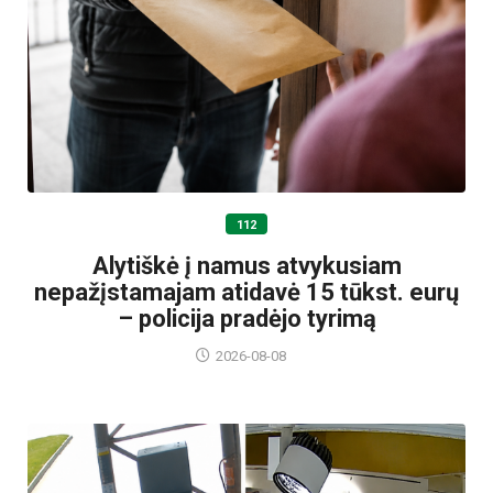
112
Alytiškė į namus atvykusiam
nepažįstamajam atidavė 15 tūkst. eurų
– policija pradėjo tyrimą
2026-08-08