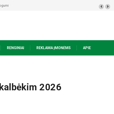
50 eurų, Prienuose – policijos gaudynės, Varėnos rajone rasti du mirę žmonės
RENGINIAI
REKLAMA ĮMONĖMS
APIE
sikalbėkim 2026