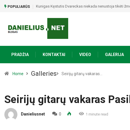
Alytaus apskrities įvykių suvestinė: sukčiai išviliojo 33
POPULIARŪS
PRADŽIA
KONTAKTAI
VIDEO
GALERIJA
Galleries
Home
Seirijų gitarų vakaras…
Seirijų gitarų vakaras Pa
Danieliusnet
0
1 minute read