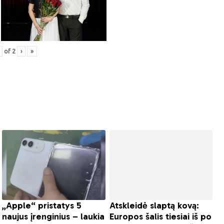
of
2
›
»