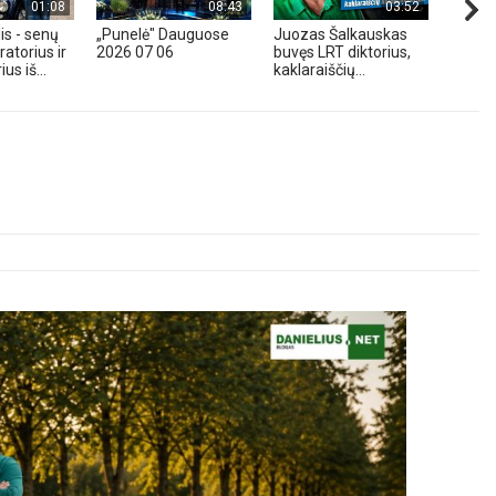
01:08
08:43
03:52
is - senų
„Punelė" Dauguose
Juozas Šalkauskas
„Hond
atorius ir
2026 07 06
buvęs LRT diktorius,
m. - A
us iš...
kaklaraiščių...
Zavadz