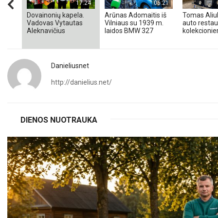
17:24
06:21
Dovainonių kapela.
Arūnas Adomaitis iš
Tomas Aliul
Vadovas Vytautas
Vilniaus su 1939 m.
auto restaur
Aleknavičius
laidos BMW 327
kolekcionieri
Danieliusnet
http://danielius.net/
DIENOS NUOTRAUKA