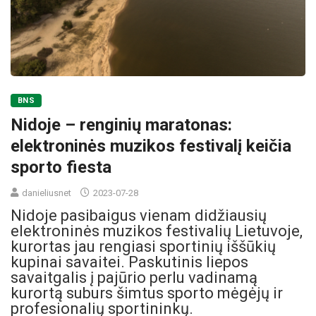
BNS
Nidoje – renginių maratonas:
elektroninės muzikos festivalį keičia
sporto fiesta
danieliusnet
2023-07-28
Nidoje pasibaigus vienam didžiausių
elektroninės muzikos festivalių Lietuvoje,
kurortas jau rengiasi sportinių iššūkių
kupinai savaitei. Paskutinis liepos
savaitgalis į pajūrio perlu vadinamą
kurortą suburs šimtus sporto mėgėjų ir
profesionalių sportininkų.