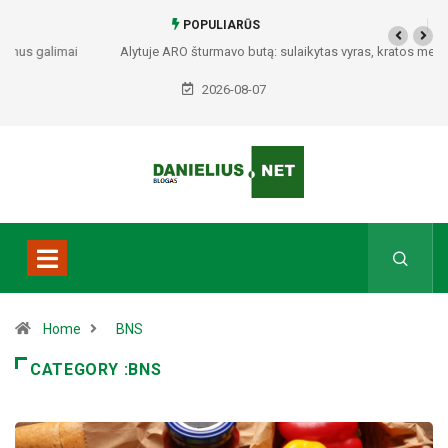
POPULIARŪS
Alytuje ARO šturmavo butą: sulaikytas vyras, kratos metu rasti ginklai,
Seirijuose – įtariami narkotikai BMW automobilyje
2026-08-07
Home
BNS
CATEGORY :BNS