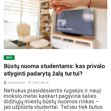
BNS
Būstų nuoma studentams: kas privalo
atlyginti padarytą žalą turtui?
danieliusnet
2023-08-22
Netrukus prasidėsiantis rugsėjis ir nauji
mokslo metai kaskart pagyvina šalies
didžiųjų miestų būstų nuomos rinkas –
jas užplūsta studentai. Tačiau tiek butus