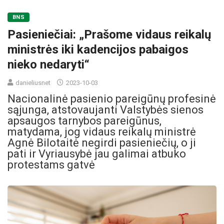
BNS
Pasieniečiai: „Prašome vidaus reikalų
ministrės iki kadencijos pabaigos
nieko nedaryti“
danieliusnet
2023-10-03
Nacionalinė pasienio pareigūnų profesinė
sąjunga, atstovaujanti Valstybės sienos
apsaugos tarnybos pareigūnus,
matydama, jog vidaus reikalų ministrė
Agnė Bilotaitė negirdi pasieniečių, o ji
pati ir Vyriausybė jau galimai atbuko
protestams gatvė