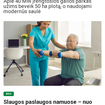
Apie 40 MW įrengtosios galios parkas
užims beveik 50 ha plotą, o naudojami
modernūs saulė
BNS
Slaugos paslaugos namuose – nuo