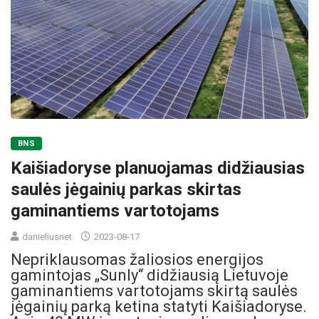
BNS
Kaišiadoryse planuojamas didžiausias
saulės jėgainių parkas skirtas
gaminantiems vartotojams
danieliusnet
2023-08-17
Nepriklausomas žaliosios energijos
gamintojas „Sunly“ didžiausią Lietuvoje
gaminantiems vartotojams skirtą saulės
jėgainių parką ketina statyti Kaišiadoryse.