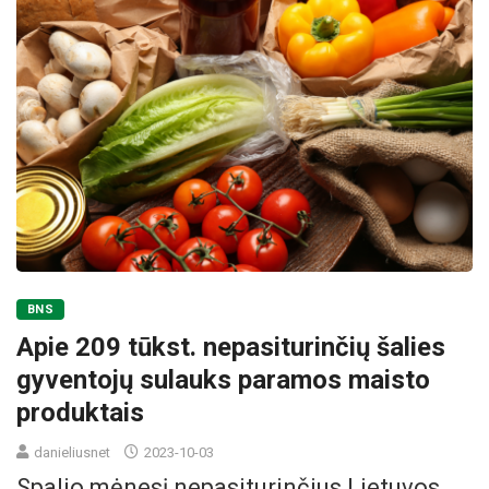
BNS
Apie 209 tūkst. nepasiturinčių šalies
gyventojų sulauks paramos maisto
produktais
danieliusnet
2023-10-03
Spalio mėnesį nepasiturinčius Lietuvos