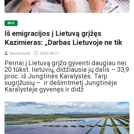
BNS
Iš emigracijos į Lietuvą grįžęs
Kazimieras: „Darbas Lietuvoje ne tik
danieliusnet
2023-08-17
Pernai į Lietuvą grįžo gyventi daugiau nei
20 tūkst. lietuvių, didžiausia jų dalis – 33,9
proc. iš Jungtinės Karalystės. Tarp
sugrįžusių – ir dešimtmetį Jungtinėje
Karalystėje gyvenęs ir didž