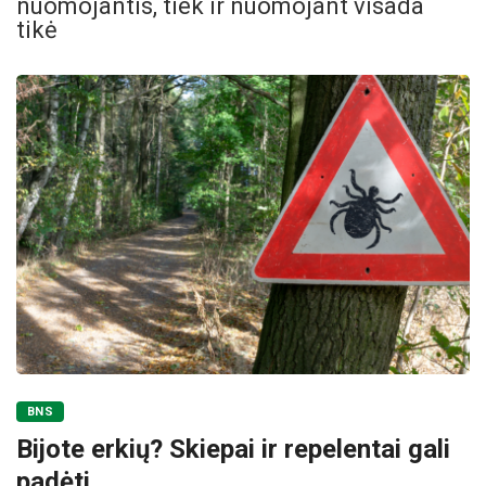
nuomojantis, tiek ir nuomojant visada
tikė
BNS
Bijote erkių? Skiepai ir repelentai gali
padėti