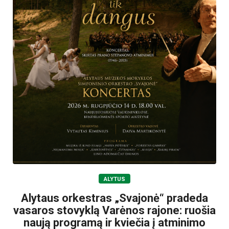
ALYTUS
Alytaus orkestras „Svajonė“ pradeda
vasaros stovyklą Varėnos rajone: ruošia
naują programą ir kviečia į atminimo