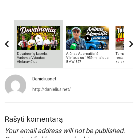
17:24
06:21
Dovainonių kapela.
Arūnas Adomaitis iš
Tomas Aliulis
Vadovas Vytautas
Vilniaus su 1939 m. laidos
restauratorius
Aleknavičius
BMW 327
kolekcionieriu
Danieliusnet
http://danielius.net/
Rašyti komentarą
Your email address will not be published.