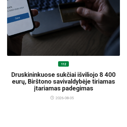
112
Druskininkuose sukčiai išviliojo 8 400
eurų, Birštono savivaldybėje tiriamas
įtariamas padegimas
2026-08-05