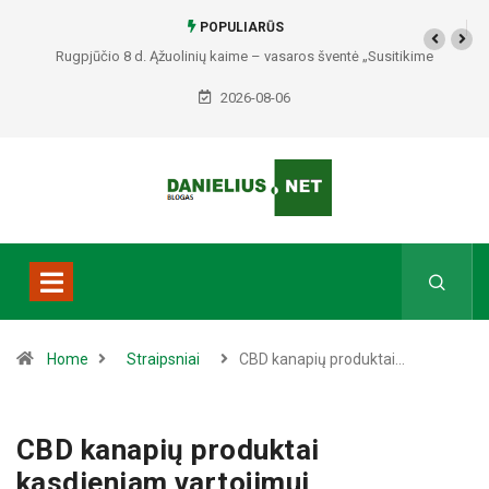
POPULIARŪS
Rugpjūčio 8 d. Ąžuolinių kaime – vasaros šventė „Susitikime
Ąžuoliniuose“
2026-08-06
Home
Straipsniai
CBD kanapių produktai…
CBD kanapių produktai
kasdieniam vartojimui