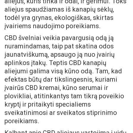
aliejus, kuris tinka ir odai, ir gėrimui. Toks
aliejus spaudžiamas iš kanapių sėklų,
todėl yra grynas, ekologiškas, skirtas
įvairiems naudojimo poreikiams.
CBD švelniai veikia pavargusią odą ją
nuramindamas, taip pat skatina odos
jaunatviškumą, apsaugo ją nuo įvairių
aplinkos įtakų. Teptis CBD kanapių
aliejumi galima visą kūno odą. Tam, kad
efektas būtų dar tikslingesnis, kuriami
įvairūs CBD kremai, kūno serumai ir
plovikliai, atitinkantys tam tikrą poveikio
kryptį ir pritaikyti specialiems
sveikatinimosi ar sveikatos stiprinimo
poreikiams.
Kalbant apie CBD aliejaus vartojimą į vidų,