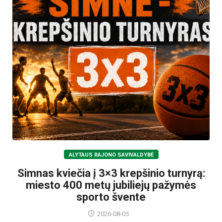
ALYTAUS RAJONO SAVIVALDYBĖ
Simnas kviečia į 3×3 krepšinio turnyrą:
miesto 400 metų jubiliejų pažymės
sporto švente
2026-08-05