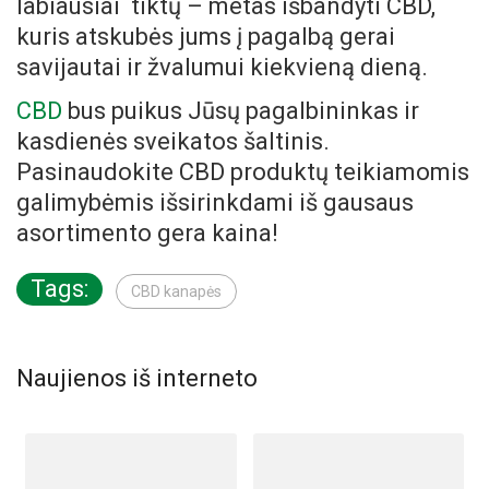
labiausiai tiktų – metas išbandyti CBD,
kuris atskubės jums į pagalbą gerai
savijautai ir žvalumui kiekvieną dieną.
CBD
bus puikus Jūsų pagalbininkas ir
kasdienės sveikatos šaltinis.
Pasinaudokite CBD produktų teikiamomis
galimybėmis išsirinkdami iš gausaus
asortimento gera kaina!
Tags:
CBD kanapės
Naujienos iš interneto