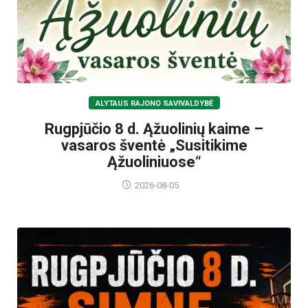
ALYTAUS RAJONO SAVIVALDYBĖ
Rugpjūčio 8 d. Ąžuolinių kaime –
vasaros šventė „Susitikime
Ąžuoliniuose“
2026-08-05