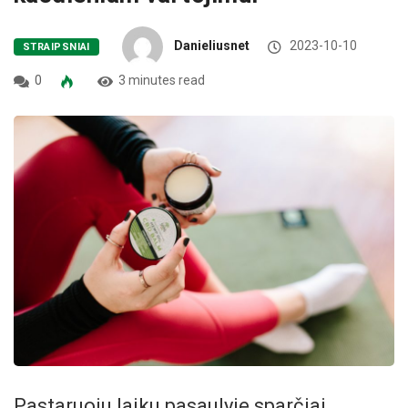
Danieliusnet
2023-10-10
STRAIPSNIAI
0
3 minutes read
Pastaruoju laiku pasaulyje sparčiai