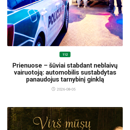
112
Prienuose – šūviai stabdant neblaivų
vairuotoją: automobilis sustabdytas
panaudojus tarnybinį ginklą
2026-08-05