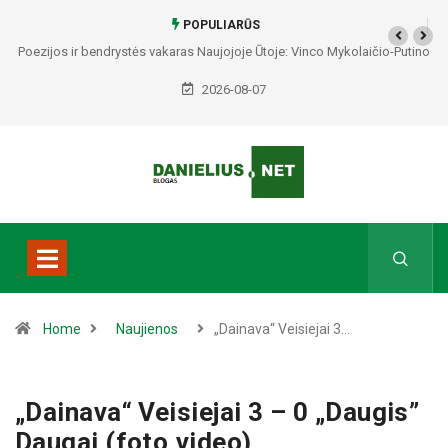
POPULIARŪS
Poezijos ir bendrystės vakaras Naujojoje Ūtoje: Vinco Mykolaičio-Putino
tėviškėje skambės eilės, dainos ir arbatos puodelių šiluma
2026-08-07
Home
Naujienos
„Dainava“ Veisiejai 3…
„Dainava“ Veisiejai 3 – 0 „Daugis”
Daugai (foto,video)