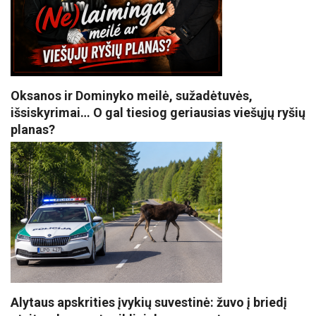
Oksanos ir Dominyko meilė, sužadėtuvės,
išsiskyrimai… O gal tiesiog geriausias viešųjų ryšių
planas?
Alytaus apskrities įvykių suvestinė: žuvo į briedį