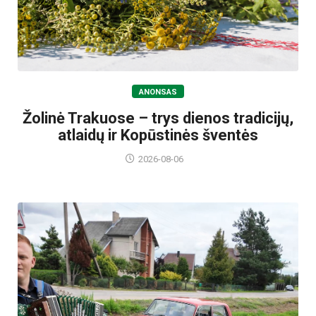
ANONSAS
Žolinė Trakuose – trys dienos tradicijų,
atlaidų ir Kopūstinės šventės
2026-08-06