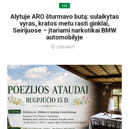
112
Alytuje ARO šturmavo butą: sulaikytas
vyras, kratos metu rasti ginklai,
Seirijuose – įtariami narkotikai BMW
automobilyje
2026-08-07