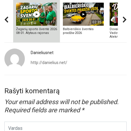
03:17
02:35
Žagarių sporto šventė 2026
Balbieriškio šventės
Dovainonių ka
08 01. Alytaus rajonas
pradžia-2026
Vadovas Vyta
Aleknavičius
Danieliusnet
http://danielius.net/
Rašyti komentarą
Your email address will not be published.
Required fields are marked
*