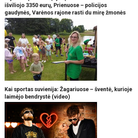
išviliojo 3350 eurų, Prienuose – policijos
gaudynės, Varėnos rajone rasti du mirę žmonės
Kai sportas suvienija: Žagariuose – šventė, kurioje
laimėjo bendrystė (video)