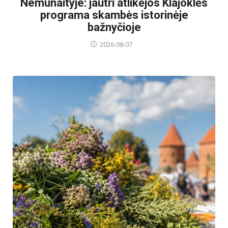
Nemunaityje: jautri atlikėjos Klajoklės
programa skambės istorinėje
bažnyčioje
2026-08-07