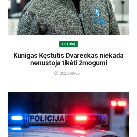
LIETUVA
Kunigas Kęstutis Dvareckas niekada
nenustoja tikėti žmogumi
2026-08-06