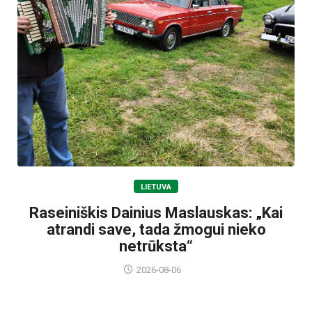
LIETUVA
Raseiniškis Dainius Maslauskas: „Kai
atrandi save, tada žmogui nieko
netrūksta“
2026-08-06