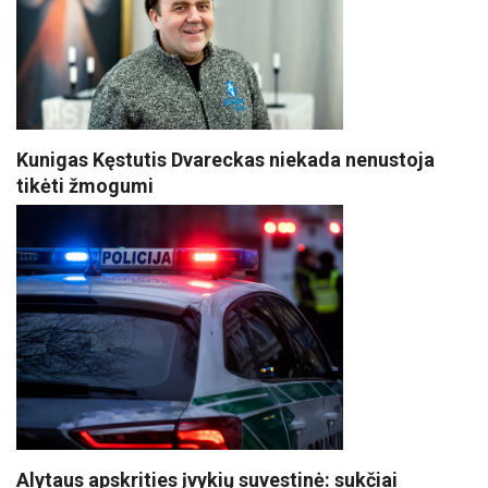
Kunigas Kęstutis Dvareckas niekada nenustoja
tikėti žmogumi
Alytaus apskrities įvykių suvestinė: sukčiai