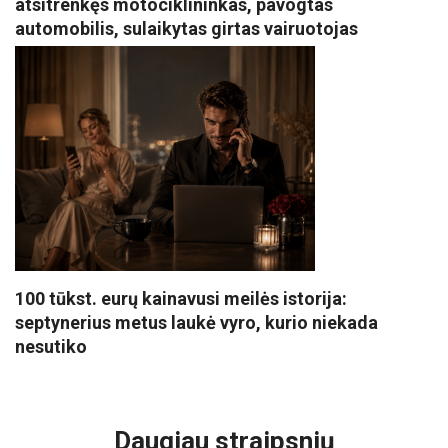
atsitrenkęs motociklininkas, pavogtas
automobilis, sulaikytas girtas vairuotojas
100 tūkst. eurų kainavusi meilės istorija:
septynerius metus laukė vyro, kurio niekada
nesutiko
VISI POPULIARIAUSI
Daugiau straipsnių