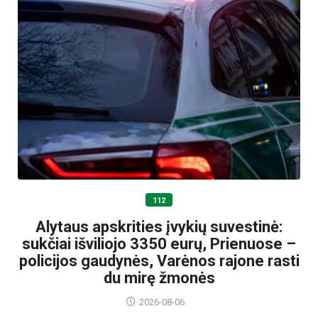
112
Alytaus apskrities įvykių suvestinė:
sukčiai išviliojo 3350 eurų, Prienuose –
policijos gaudynės, Varėnos rajone rasti
du mirę žmonės
2026-08-06