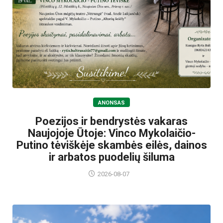
ANONSAS
Poezijos ir bendrystės vakaras
Naujojoje Ūtoje: Vinco Mykolaičio-
Putino tėviškėje skambės eilės, dainos
ir arbatos puodelių šiluma
2026-08-07