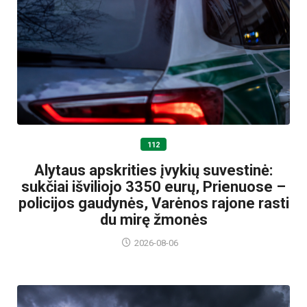
112
Alytaus apskrities įvykių suvestinė:
sukčiai išviliojo 3350 eurų, Prienuose –
policijos gaudynės, Varėnos rajone rasti
du mirę žmonės
2026-08-06