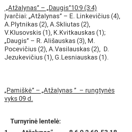
„Atžalynas
”
– „Daugis
”
10
:9 (3:4)
Įvarčiai: „Atžalynas” – E. Linkevičius (4),
A.Plytnikas (2), A.Skliutas (2),
V.Klusovskis (1), K.Kvitkauskas (1);
„Daugis” – R. Ališauskas (3), M.
Pocevičius (2), A.Vasilauskas (2), D.
Jezukevičius (1), G.Lesniauskas (1).
„Pamiškė
”
– „Atžalynas ” – rungtynės
vyks 09 d.
Turnyrinė lentelė: