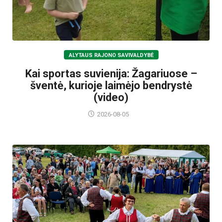
ALYTAUS RAJONO SAVIVALDYBĖ
Kai sportas suvienija: Žagariuose –
šventė, kurioje laimėjo bendrystė
(video)
2026-08-05