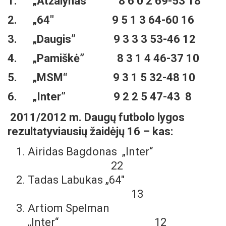
1.
„Atžalynas” 8 6 0 2 69-53 18
2.
„64″ 9 5 1 3 64-60 16
3.
„Daugis” 9 3 3 3 53-46 12
4.
„Pamiškė” 8 3 1 4 46-37 10
5.
„MSM“ 9 3 1 5 32-48 10
6.
„Inter” 9 2 2 5 47-43 8
2011/2012 m. Daug
ų futbolo lygos
rezultatyviausių žaidėjų 16 – kas:
Airidas Bagdonas „Inter“
22
Tadas Labukas „64″
13
Artiom Spelman
„Inter“ 12