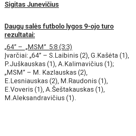
Sigitas Junevičius
Daugų salės futbolo lygos 9-ojo turo
rezultatai:
„
64”
– „MSM” 5:8 (3:3)
Įvarčiai: „64” – S.Laibinis (2), G.Kašėta (1),
P.Juškauskas (1), A.Kalimavičius (1);
„MSM” – M. Kazlauskas (2),
E.Lesniauskas
(2), M.Raudonis (1),
E.Voveris (1), A.Šeštakauskas (1),
M.Aleksandravičius (1).