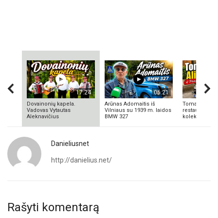
17:24
06:21
Dovainonių kapela.
Arūnas Adomaitis iš
Tomas Aliulis
Vadovas Vytautas
Vilniaus su 1939 m. laidos
restauratorius
Aleknavičius
BMW 327
kolekcionieriu
Danieliusnet
http://danielius.net/
Rašyti komentarą