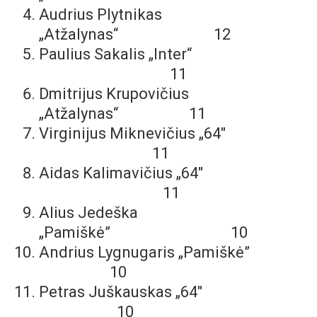
Audrius Plytnikas
„Atžalynas“ 12
Paulius Sakalis „Inter“
11
Dmitrijus Krupovičius
„Atžalynas“ 11
Virginijus Miknevičius „64″
11
Aidas Kalimavičius „64″
11
Alius Jedeška
„Pamiškė” 10
Andrius Lygnugaris „Pamiškė”
10
Petras Juškauskas „64″
10