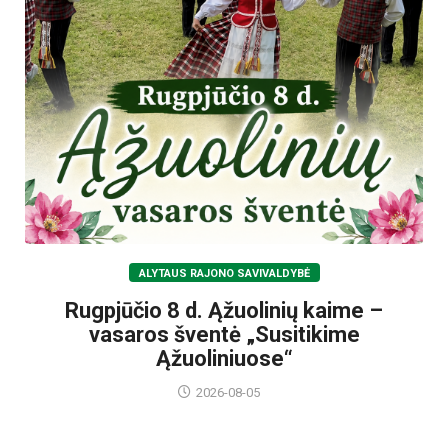
ALYTAUS RAJONO SAVIVALDYBĖ
Rugpjūčio 8 d. Ąžuolinių kaime –
vasaros šventė „Susitikime
Ąžuoliniuose“
2026-08-05