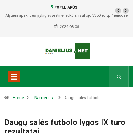
POPULIARŪS
Alytaus apskrities įvykių suvestinė: sukčiai išviliojo 3350 eurų, Prienuose
– policijos gaudynės, Varėnos rajone rasti du mirę žmonės
2026-08-06
Home
Naujienos
Daugų salės futbolo…
Daugų salės futbolo lygos IX turo
rezultatai