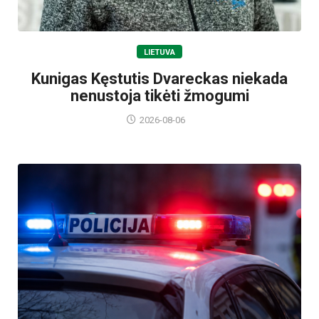
LIETUVA
Kunigas Kęstutis Dvareckas niekada
nenustoja tikėti žmogumi
2026-08-06