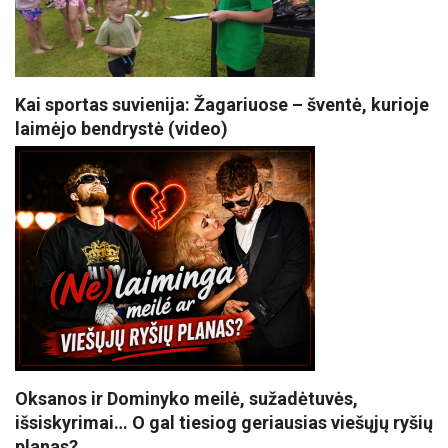
Kai sportas suvienija: Žagariuose – šventė, kurioje
laimėjo bendrystė (video)
Oksanos ir Dominyko meilė, sužadėtuvės,
išsiskyrimai… O gal tiesiog geriausias viešųjų ryšių
planas?