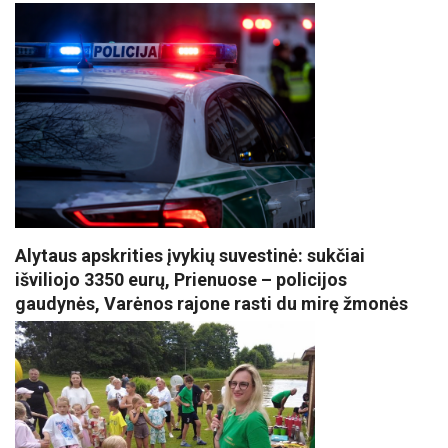
Alytaus apskrities įvykių suvestinė: sukčiai
išviliojo 3350 eurų, Prienuose – policijos
gaudynės, Varėnos rajone rasti du mirę žmonės