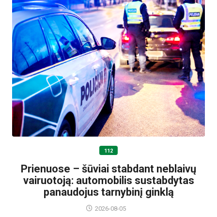
112
Prienuose – šūviai stabdant neblaivų
vairuotoją: automobilis sustabdytas
panaudojus tarnybinį ginklą
2026-08-05