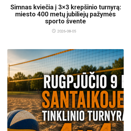
Simnas kviečia į 3×3 krepšinio turnyrą:
miesto 400 metų jubiliejų pažymės
sporto švente
2026-08-05