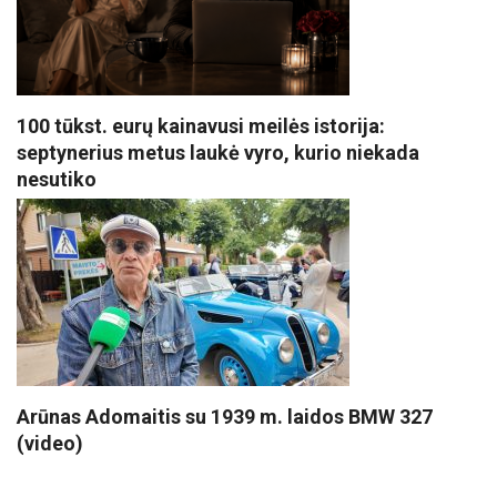
100 tūkst. eurų kainavusi meilės istorija:
septynerius metus laukė vyro, kurio niekada
nesutiko
Arūnas Adomaitis su 1939 m. laidos BMW 327
(video)
VISI POPULIARIAUSI