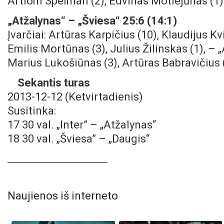
Artiom Spelman (2), Edvinas Motiejūnas (1)
„Atžalynas“ – „Šviesa“ 25:6 (14:1)
Įvarčiai: Artūras Karpičius (10), Klaudijus Kv
Emilis Mortūnas (3), Julius Žilinskas (1), – 
Marius Lukošiūnas (3), Artūras Babravičius (2
Sekantis turas
2013-12-12 (Ketvirtadienis)
Susitinka:
17 30 val. „Inter” – „Atžalynas“
18 30 val. „Šviesa” – „Daugis“
Naujienos iš interneto