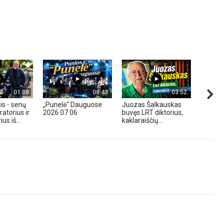
01:08
08:43
03:52
is - senų
„Punelė" Dauguose
Juozas Šalkauskas
„Hond
atorius ir
2026 07 06
buvęs LRT diktorius,
m. - A
us iš...
kaklaraiščių...
Zavadz