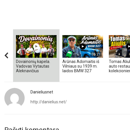
17:24
06:21
Dovainonių kapela.
Arūnas Adomaitis iš
Tomas Aliul
Vadovas Vytautas
Vilniaus su 1939 m.
auto restaur
Aleknavičius
laidos BMW 327
kolekcionieri
Danieliusnet
http://danielius.net/
Rašyti komentarą