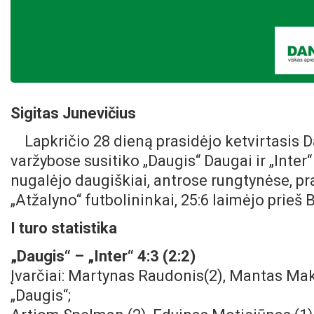
Sigitas Junevičius
Lapkričio 28 dieną prasidėjo ketvirtasis 
varžybose susitiko „Daugis“ Daugai ir „Inter“
nugalėjo daugiškiai, antrose rungtynėse, 
„Atžalyno“ futbolininkai, 25:6 laimėjo prie
I turo statistika
„Daugis“ – „Inter“ 4:3 (2:2)
Įvarčiai: Martynas Raudonis(2), Mantas Mak
„Daugis“;