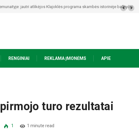
s Klajoklės programa skambės istorinėje bažnyčioje
RENGINIAI
REKLAMA ĮMONĖMS
APIE
pirmojo turo rezultatai
1
1 minute read