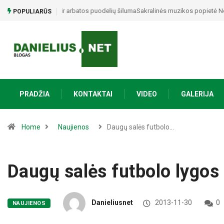
Sakralinės muzikos popietė Nemunaityje: jautri atlikėjo
POPULIARŪS
PRADŽIA
KONTAKTAI
VIDEO
GALERIJA
Home
Naujienos
Daugų salės futbolo…
Daugų salės futbolo lygos 
Danieliusnet
2013-11-30
0
NAUJIENOS