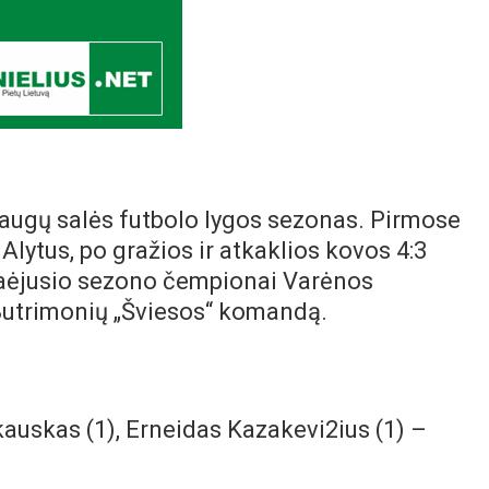
Daugų salės futbolo lygos sezonas. Pirmose
 Alytus, po gražios ir atkaklios kovos 4:3
praėjusio sezono čempionai Varėnos
š Butrimonių „Šviesos“ komandą.
auskas (1), Erneidas Kazakevi2ius (1) –