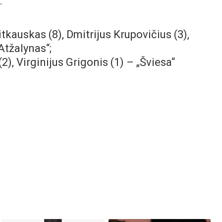
.
itkauskas (8), Dmitrijus Krupovičius (3),
„Atžalynas“;
), Virginijus Grigonis (1) – „Šviesa“