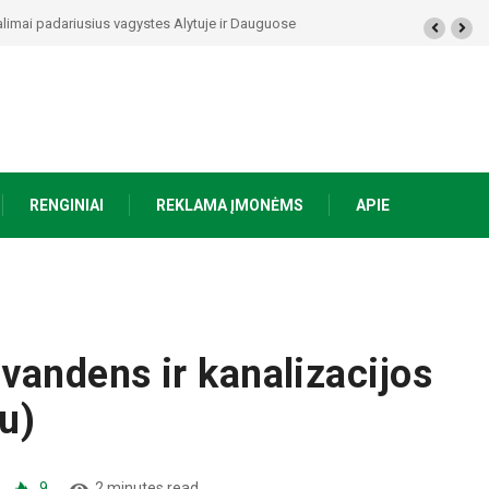
rasti ginklai, Seirijuose – įtariami narkotikai BMW automobilyje
RENGINIAI
REKLAMA ĮMONĖMS
APIE
vandens ir kanalizacijos
u)
9
2 minutes read