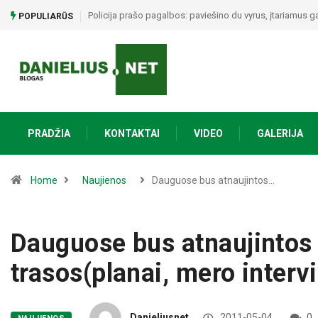
Alytuje ARO šturmavo butą: sulaikytas vyras, kratos metu 
POPULIARŪS
PRADŽIA
KONTAKTAI
VIDEO
GALERIJA
Home
Naujienos
Dauguose bus atnaujintos…
Dauguose bus atnaujintos 
trasos(planai, mero intervi
Danieliusnet
2011-05-04
0