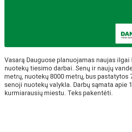
Vasarą Dauguose planuojamas naujas ilgai la
nuotekų tiesimo darbai. Senų ir naujų vand
metrų, nuotekų 8000 metrų, bus pastatytos 7
senoji nuotekų valykla. Darbų sąmata apie 10
kurmiarausių miestu. Teks pakentėti.