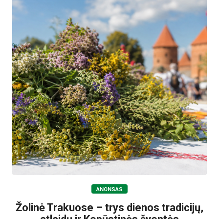
ANONSAS
Žolinė Trakuose – trys dienos tradicijų,