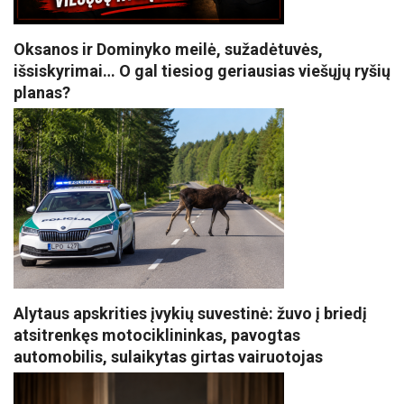
Oksanos ir Dominyko meilė, sužadėtuvės,
išsiskyrimai… O gal tiesiog geriausias viešųjų ryšių
planas?
Alytaus apskrities įvykių suvestinė: žuvo į briedį
atsitrenkęs motociklininkas, pavogtas
automobilis, sulaikytas girtas vairuotojas