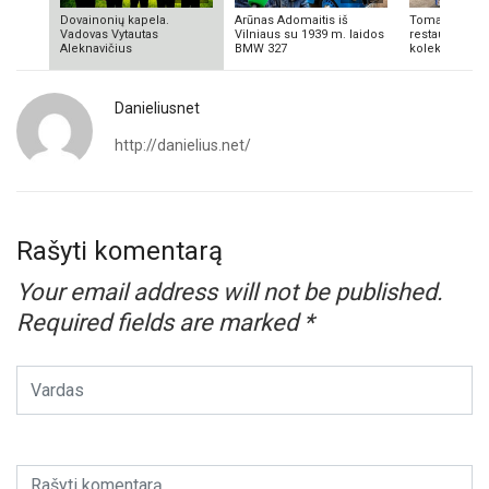
Dovainonių kapela.
Arūnas Adomaitis iš
Tomas Aliulis
Vadovas Vytautas
Vilniaus su 1939 m. laidos
restauratorius
Aleknavičius
BMW 327
kolekcionieriu
Danieliusnet
http://danielius.net/
Rašyti komentarą
Your email address will not be published.
Required fields are marked
*