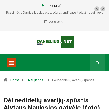
POPULIARŪS
Raseiniškis Dainius Maslauskas: „Kai atrandi save, tada žmogui nieko
netrūksta“
2026-08-07
Home
Naujienos
Dėl nedidelių avarijų-spūstis…
Dėl nedidelių avarijų-spūstis
Alytaus Naujosios gatvėje (foto)