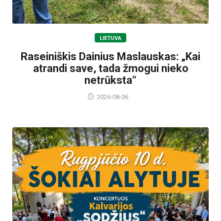
LIETUVA
Raseiniškis Dainius Maslauskas: „Kai
atrandi save, tada žmogui nieko
netrūksta“
2026-08-06