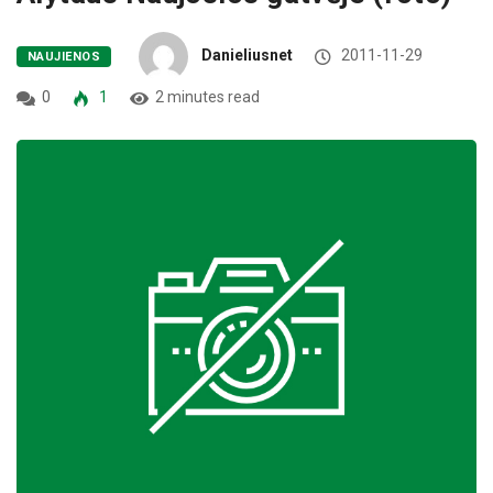
Danieliusnet
2011-11-29
NAUJIENOS
0
1
2 minutes read