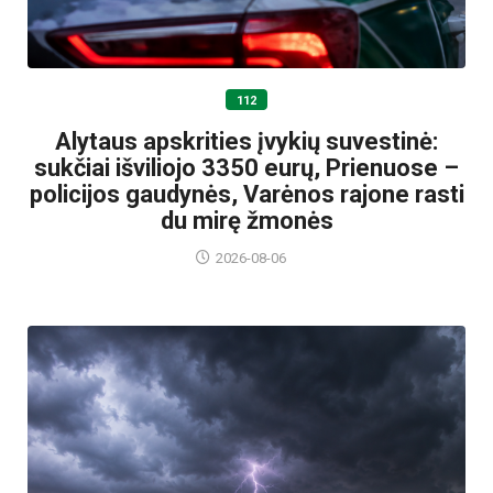
112
Alytaus apskrities įvykių suvestinė:
sukčiai išviliojo 3350 eurų, Prienuose –
policijos gaudynės, Varėnos rajone rasti
du mirę žmonės
2026-08-06