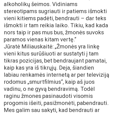
alkoholikų šeimos. Vidiniams
stereotipams sugriauti ir patiems išmokti
vieni kitiems padėti, bendrauti – dar teks
išmokti ir tam reikia laiko. Tikiu, kad kada
nors taip ir pas mus bus, žmonės suvoks
paramos vienas kitam vertę.“
Jūratė Miliauskaitė: „Žmonės yra linkę
vieni kitus surūšiuoti ar sustatyti į tam
tikras pozicijas, bet bendraujant pamatai,
kaip kas yra iš tikrųjų. Deja, šiandien
labiau renkamės internetą ar per televiziją
rodomus „smurtfilmius“, kaip aš juos
vadinu, o ne gyvą bendravimą. Todėl
raginu žmones pasinaudoti visomis
progomis išeiti, pasižmonėti, pabendrauti.
Mes galim sau sakyti, kad bendrauti ar