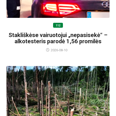
112
Stakliškėse vairuotojui „nepasisekė“ –
alkotesteris parodė 1,56 promilės
2026-08-10