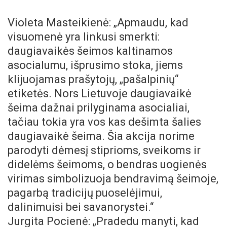
Violeta Masteikienė: „Apmaudu, kad
visuomenė yra linkusi smerkti:
daugiavaikės šeimos kaltinamos
asocialumu, išprusimo stoka, jiems
klijuojamas prašytojų, „pašalpinių“
etiketės. Nors Lietuvoje daugiavaikė
šeima dažnai prilyginama asocialiai,
tačiau tokia yra vos kas dešimta šalies
daugiavaikė šeima. Šia akcija norime
parodyti dėmesį stiprioms, sveikoms ir
didelėms šeimoms, o bendras uogienės
virimas simbolizuoja bendravimą šeimoje,
pagarbą tradicijų puoselėjimui,
dalinimuisi bei savanorystei.“
Jurgita Pocienė: „Pradedu manyti, kad