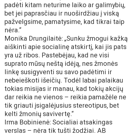
padėti kitam neturime laiko ar galimybių,
bet jei paprasčiau ir nuoširdžiau į viską
pažvelgsime, pamatysime, kad tikrai taip
nėra.“
Monika Drungilaitė: „Sunku žmogui kažką
aiškinti apie socialinę atskirtį, kai jis pats
yra už ribos. Pastebėjau, kad ne visi
suprato mūsų neštą idėją, nes žmonės
linkę susigyventi su savo padėtimi ir
nebeieškoti išeičių. Todėl labai palaikau
tokias misijas ir manau, kad tokių akcijų
dar reikia ne vienos – reikia pamažėle ne
tik griauti įsigalėjusius stereotipus, bet
kelti žmonių savivertę.“
Irma Bobinienė: Socialiai atsakingas
verslas – nėra tik tušti žodžiai. AB