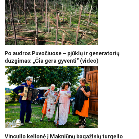
Po audros Puvočiuose – pjūklų ir generatorių
dūzgimas: „Čia gera gyventi“ (video)
Vinculio kelionė į Makniūnų bagažinių turgelio