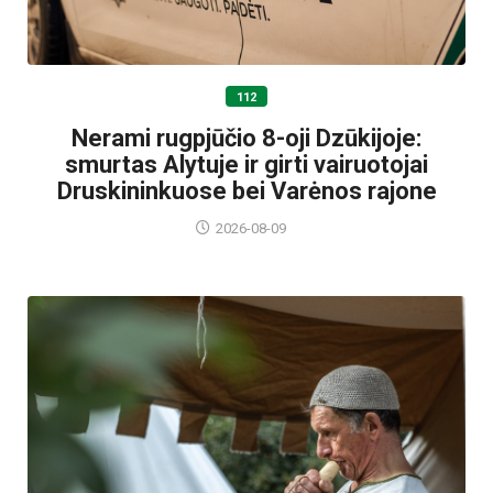
112
Nerami rugpjūčio 8-oji Dzūkijoje:
smurtas Alytuje ir girti vairuotojai
Druskininkuose bei Varėnos rajone
2026-08-09