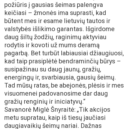
požiūris į gausias šeimas palengva
keičiasi – žmonės ima suprasti, kad
būtent mes ir esame lietuvių tautos ir
valstybės išlikimo garantas. Išgirdome
daug šiltų žodžių, raginimų aktyviau
rodytis ir kovoti už mums deramą
pagarbą. Bet turbūt labiausiai džiaugiuosi,
kad taip prasiplėtė bendraminčių būrys –
susipažinau su daug jaunų, gražių,
energingų ir, svarbiausia, gausių šeimų.
Tad mūsų ratas, be abejonės, plėsis ir mes
visuomenei padovanosime dar daug
gražių renginių ir iniciatyvų.“
Savanorė Miglė Šnyraitė: „Tik akcijos
metu supratau, kaip iš tiesų jaučiasi
daugiavaikių šeimų nariai. Dažnas