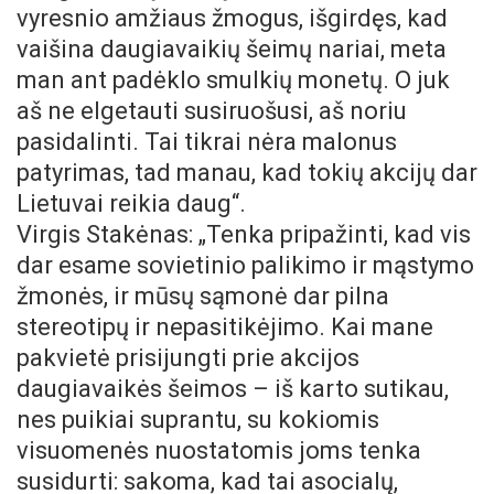
vyresnio amžiaus žmogus, išgirdęs, kad
vaišina daugiavaikių šeimų nariai, meta
man ant padėklo smulkių monetų. O juk
aš ne elgetauti susiruošusi, aš noriu
pasidalinti. Tai tikrai nėra malonus
patyrimas, tad manau, kad tokių akcijų dar
Lietuvai reikia daug“.
Virgis Stakėnas: „Tenka pripažinti, kad vis
dar esame sovietinio palikimo ir mąstymo
žmonės, ir mūsų sąmonė dar pilna
stereotipų ir nepasitikėjimo. Kai mane
pakvietė prisijungti prie akcijos
daugiavaikės šeimos – iš karto sutikau,
nes puikiai suprantu, su kokiomis
visuomenės nuostatomis joms tenka
susidurti: sakoma, kad tai asocialų,