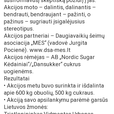
susiformavusį skeptišką požiūrį į jas.
Akcijos moto – dalintis, dalinantis –
bendrauti, bendraujant – pažinti, o
pažinus – sugriauti įsigalėjusius
stereotipus.
Akcijos partneriai – Daugiavaikių šeimų
asociacija „MES“ (vadovė Jurgita
Pocienė). www.dsa-mes.lt
Akcijos rėmėjas – AB „Nordic Sugar
Kėdainiai“/„Dansukker“ cukrus
uogienėms.
Rezultatai
• Akcijos metu buvo surinkta ir išdalinta
apie 600 kg obuolių, 500 kg cukraus.
• Akciją savo apsilankymu parėmė garsūs
Lietuvos žmonės: