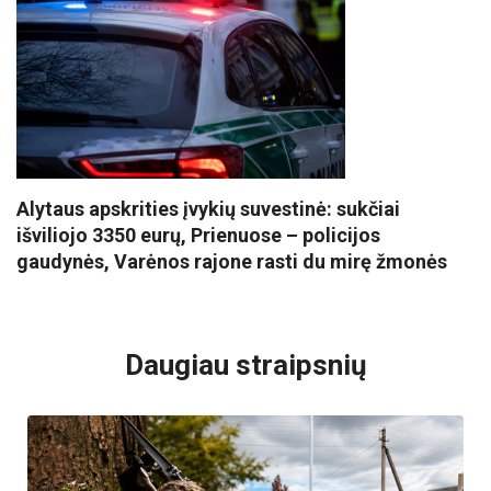
Alytaus apskrities įvykių suvestinė: sukčiai
išviliojo 3350 eurų, Prienuose – policijos
gaudynės, Varėnos rajone rasti du mirę žmonės
VISI POPULIARIAUSI
Daugiau straipsnių