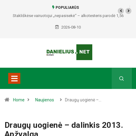
POPULIARŪS
otojui „nepasisekė“ – alkotesteris parodė 1,56
Po audros Puvočiuose – 
promilės
2026-08-10
Home
Naujienos
Draugų uogienė –…
Draugų uogienė – dalinkis 2013.
Apžvalga