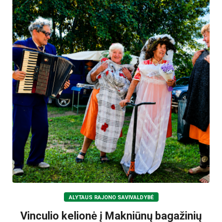
ALYTAUS RAJONO SAVIVALDYBĖ
Vinculio kelionė į Makniūnų bagažinių