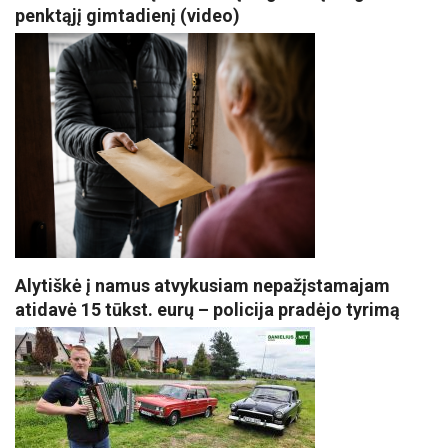
penktąjį gimtadienį (video)
Alytiškė į namus atvykusiam nepažįstamajam
atidavė 15 tūkst. eurų – policija pradėjo tyrimą