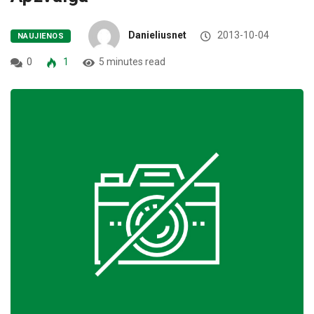
Danieliusnet
2013-10-04
NAUJIENOS
0
1
5 minutes read