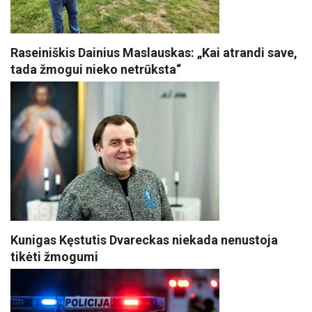
Raseiniškis Dainius Maslauskas: „Kai atrandi save,
tada žmogui nieko netrūksta“
Kunigas Kęstutis Dvareckas niekada nenustoja
tikėti žmogumi