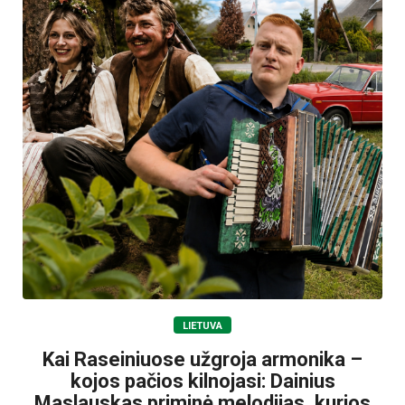
LIETUVA
Kai Raseiniuose užgroja armonika –
kojos pačios kilnojasi: Dainius
Maslauskas priminė melodijas, kurios