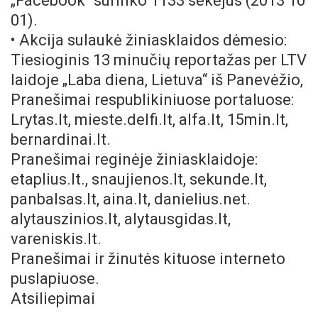
„Facebook“ surinko 1133 sekėjus (2013 10
01).
• Akcija sulaukė žiniasklaidos dėmesio:
Tiesioginis 13 minučių reportažas per LTV
laidoje „Laba diena, Lietuva“ iš Panevėžio,
Pranešimai respublikiniuose portaluose:
Lrytas.lt, mieste.delfi.lt, alfa.lt, 15min.lt,
bernardinai.lt.
Pranešimai reginėje žiniasklaidoje:
etaplius.lt., snaujienos.lt, sekunde.lt,
panbalsas.lt, aina.lt, danielius.net.
alytauszinios.lt, alytausgidas.lt,
vareniskis.lt.
Pranešimai ir žinutės kituose interneto
puslapiuose.
Atsiliepimai