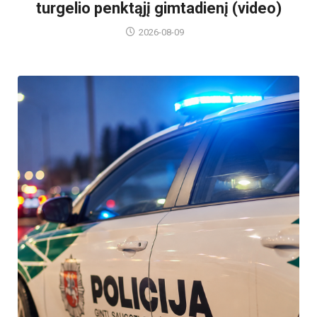
turgelio penktąjį gimtadienį (video)
2026-08-09