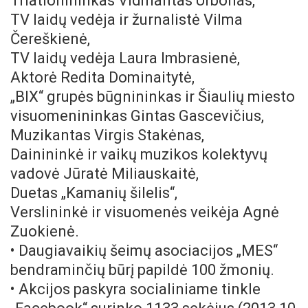
Triatlonininkas Vidmantas Urbonas,
TV laidų vedėja ir žurnalistė Vilma
Čereškienė,
TV laidų vedėja Laura Imbrasienė,
Aktorė Redita Dominaitytė,
„BIX“ grupės būgnininkas ir Šiaulių miesto
visuomenininkas Gintas Gascevičius,
Muzikantas Virgis Stakėnas,
Dainininkė ir vaikų muzikos kolektyvų
vadovė Jūratė Miliauskaitė,
Duetas „Kamanių šilelis“,
Verslininkė ir visuomenės veikėja Agnė
Zuokienė.
• Daugiavaikių šeimų asociacijos „MES“
bendraminčių būrį papildė 100 žmonių.
• Akcijos paskyra socialiniame tinkle