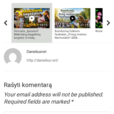
18:10
07:12
Vinculis „šposino"
Rumbonių folkloro
Renata Valuk
Makniūnų bagažinių
festivalis „Prieg melsvo
turgelio 5 metų...
Nemunėlio"-2026....
Danieliusnet
http://danielius.net/
Rašyti komentarą
Your email address will not be published.
Required fields are marked
*