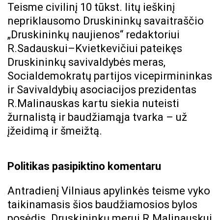
Teisme civilinį 10 tūkst. litų ieškinį
nepriklausomo Druskininkų savaitraščio
„Druskininkų naujienos“ redaktoriui
R.Sadauskui–Kvietkevičiui pateikęs
Druskininkų savivaldybės meras,
Socialdemokratų partijos vicepirmininkas
ir Savivaldybių asociacijos prezidentas
R.Malinauskas kartu siekia nuteisti
žurnalistą ir baudžiamąja tvarka – už
įžeidimą ir šmeižtą.
Politikas pasipiktino komentaru
Antradienį Vilniaus apylinkės teisme vyko
taikinamasis šios baudžiamosios bylos
posėdis. Druskininkų merui R.Malinauskui