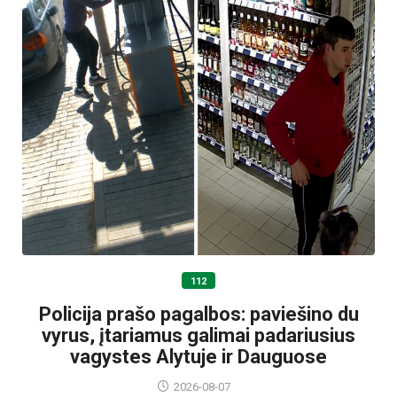
112
Policija prašo pagalbos: paviešino du
vyrus, įtariamus galimai padariusius
vagystes Alytuje ir Dauguose
2026-08-07