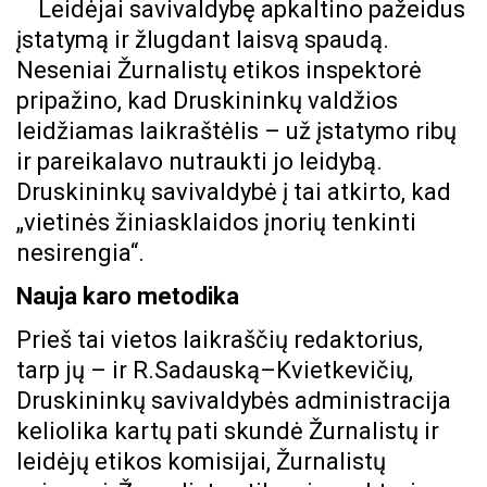
Leidėjai savivaldybę apkaltino pažeidus
įstatymą ir žlugdant laisvą spaudą.
Neseniai Žurnalistų etikos inspektorė
pripažino, kad Druskininkų valdžios
leidžiamas laikraštėlis – už įstatymo ribų
ir pareikalavo nutraukti jo leidybą.
Druskininkų savivaldybė į tai atkirto, kad
„vietinės žiniasklaidos įnorių tenkinti
nesirengia“.
Nauja karo metodika
Prieš tai vietos laikraščių redaktorius,
tarp jų – ir R.Sadauską–Kvietkevičių,
Druskininkų savivaldybės administracija
keliolika kartų pati skundė Žurnalistų ir
leidėjų etikos komisijai, Žurnalistų