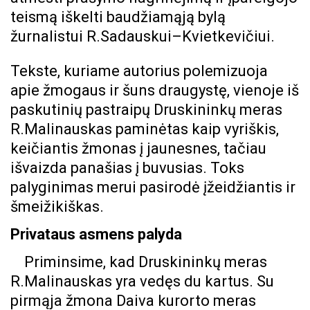
teismą iškelti baudžiamąją bylą
žurnalistui R.Sadauskui–Kvietkevičiui.
Tekste, kuriame autorius polemizuoja
apie žmogaus ir šuns draugystę, vienoje iš
paskutinių pastraipų Druskininkų meras
R.Malinauskas paminėtas kaip vyriškis,
keičiantis žmonas į jaunesnes, tačiau
išvaizda panašias į buvusias. Toks
palyginimas merui pasirodė įžeidžiantis ir
šmeižikiškas.
Privataus asmens palyda
Priminsime, kad Druskininkų meras
R.Malinauskas yra vedęs du kartus. Su
pirmąja žmona Daiva kurorto meras