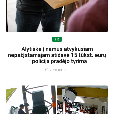
112
Alytiškė į namus atvykusiam
nepažįstamajam atidavė 15 tūkst. eurų
– policija pradėjo tyrimą
2026-08-08