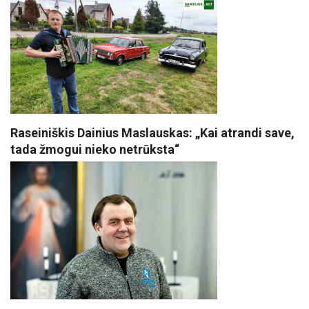
Raseiniškis Dainius Maslauskas: „Kai atrandi save,
tada žmogui nieko netrūksta“