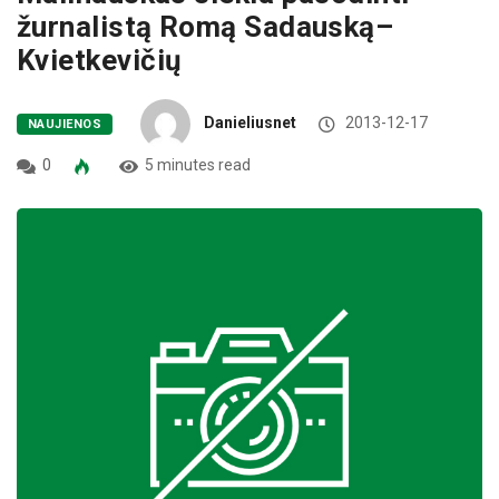
žurnalistą Romą Sadauską–
Kvietkevičių
Danieliusnet
2013-12-17
NAUJIENOS
0
5 minutes read