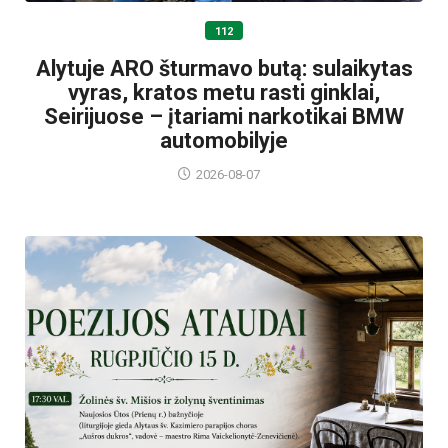
112
Alytuje ARO šturmavo butą: sulaikytas
vyras, kratos metu rasti ginklai,
Seirijuose – įtariami narkotikai BMW
automobilyje
2026-08-07