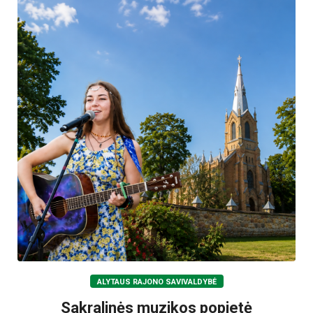
ALYTAUS RAJONO SAVIVALDYBĖ
Sakralinės muzikos popietė