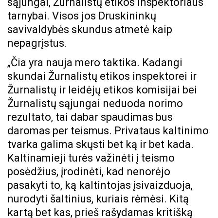
sąjungai, Žurnalistų etikos inspektoriaus
tarnybai. Visos jos Druskininkų
savivaldybės skundus atmetė kaip
nepagrįstus.
„Čia yra nauja mero taktika. Kadangi
skundai Žurnalistų etikos inspektorei ir
Žurnalistų ir leidėjų etikos komisijai bei
Žurnalistų sąjungai neduoda norimo
rezultato, tai dabar spaudimas bus
daromas per teismus. Privataus kaltinimo
tvarka galima skųsti bet ką ir bet kada.
Kaltinamieji turės važinėti į teismo
posėdžius, įrodinėti, kad nenorėjo
pasakyti to, ką kaltintojas įsivaizduoja,
nurodyti šaltinius, kuriais rėmėsi. Kitą
kartą bet kas, prieš rašydamas kritišką