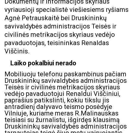
Dokumentų ir informacijos skyriaus
vyriausioji specialistė viešiesiems ryšiams
Agnė Petrauskaitė bei Druskininkų
savivaldybės administracijos Teisės ir
civilinės metrikacijos skyriaus vedėjo
pavaduotojas, teisininkas Renaldas
Viščinis.
Laiko pokalbiui nerado
Mobiliuoju telefonu paskambinus pačiam
Druskininkų savivaldybės administracijos
Teisės ir civilinės metrikacijos skyriaus
vedėjo pavaduotojui Renaldui Viščiniui,
paprašius patikslinti, kokiu tikslu jis
antradienį dalyvavo teismo posėdyje
Vilniuje, kuriame meras R.Malinauskas
teisiasi su žurnalistu, išgirdęs klausimą
Druskininkų savivaldybės administracijos
tarnautojas teigė šiuo metu vairuojantis