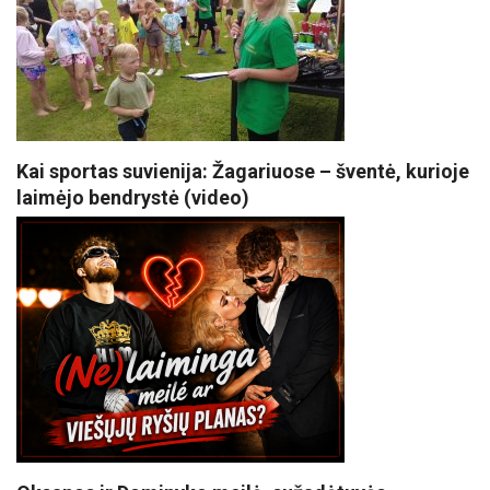
Kai sportas suvienija: Žagariuose – šventė, kurioje
laimėjo bendrystė (video)