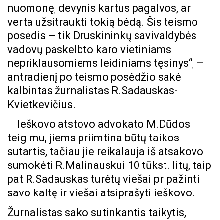
nuomonę, devynis kartus pagalvos, ar
verta užsitraukti tokią bėdą. Šis teismo
posėdis – tik Druskininkų savivaldybės
vadovų paskelbto karo vietiniams
nepriklausomiems leidiniams tęsinys“, –
antradienį po teismo posėdžio sakė
kalbintas žurnalistas R.Sadauskas-
Kvietkevičius.
Ieškovo atstovo advokato M.Dūdos
teigimu, jiems priimtina būtų taikos
sutartis, tačiau jie reikalauja iš atsakovo
sumokėti R.Malinauskui 10 tūkst. litų, taip
pat R.Sadauskas turėtų viešai pripažinti
savo kaltę ir viešai atsiprašyti ieškovo.
Žurnalistas sako sutinkantis taikytis,