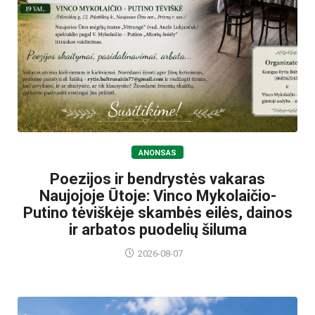
ANONSAS
Poezijos ir bendrystės vakaras
Naujojoje Ūtoje: Vinco Mykolaičio-
Putino tėviškėje skambės eilės, dainos
ir arbatos puodelių šiluma
2026-08-07