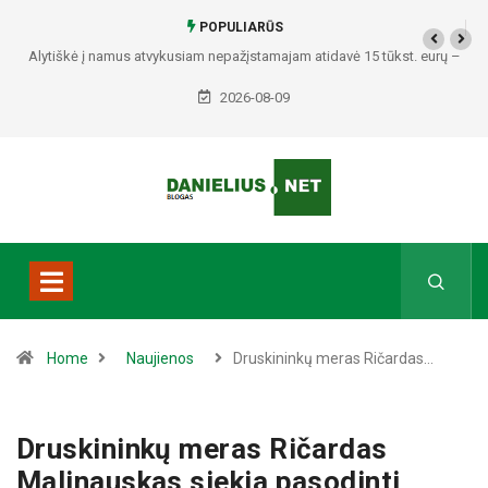
POPULIARŪS
Policija prašo pagalbos: paviešino du vyrus, įtariamus galimai
padariusius vagystes Alytuje ir Dauguose
2026-08-09
Home
Naujienos
Druskininkų meras Ričardas…
Druskininkų meras Ričardas
Malinauskas siekia pasodinti