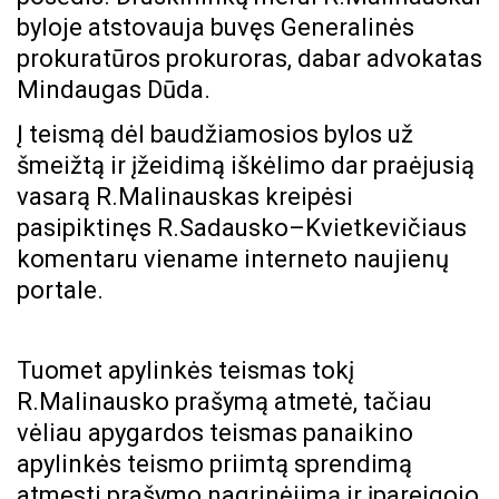
byloje atstovauja buvęs Generalinės
prokuratūros prokuroras, dabar advokatas
Mindaugas Dūda.
Į teismą dėl baudžiamosios bylos už
šmeižtą ir įžeidimą iškėlimo dar praėjusią
vasarą R.Malinauskas kreipėsi
pasipiktinęs R.Sadausko–Kvietkevičiaus
komentaru viename interneto naujienų
portale.
Tuomet apylinkės teismas tokį
R.Malinausko prašymą atmetė, tačiau
vėliau apygardos teismas panaikino
apylinkės teismo priimtą sprendimą
atmesti prašymo nagrinėjimą ir įpareigojo