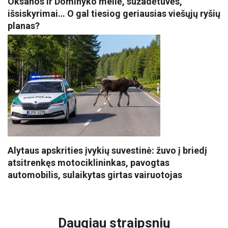
Oksanos ir Dominyko meilė, sužadėtuvės,
išsiskyrimai… O gal tiesiog geriausias viešųjų ryšių
planas?
Alytaus apskrities įvykių suvestinė: žuvo į briedį
atsitrenkęs motociklininkas, pavogtas
automobilis, sulaikytas girtas vairuotojas
VISI POPULIARIAUSI
Daugiau straipsnių