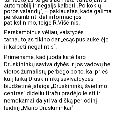
automobilį ir negalįs kalbėti.„Po kokių
poros valandų“, – paklaustas, kada galima
perskambinti dėl informacijos
patikslinimo, teigė R.Viščinis.
Perskambinus vėliau, valstybės
tarnautojas tikino dar „esąs pusiaukelėje
ir kalbėti negalintis“.
Primename, kad juoda katė tarp
Druskininkų savivaldybės ir jos vadovų bei
vietos žurnalistų perbėgo po to, kai prieš
kurį laiką Druskininkų savivaldybės
biudžetinė įstaiga „Druskininkų švietimo
centras“ dideliu tiražu pradėjo leisti ir
nemokamai dalyti valdišką periodinį
leidinį „Mano Druskininkai“.