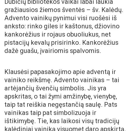
Dubičių bibliotekos vaikai labai laukia
gražiausios žiemos šventės – šv. Kalėdų.
Advento vainikų pynimui visi ruošėsi iš
anksto: rinko giles ir kaštonus, džiovino
kankorėžius ir rojaus obuoliukus, net
pistacijų kevalų prisirinko. Kankorėžius
dažė guašu, įvairiomis spalvomis.
Klausėsi papasakojimo apie adventą ir
vainiko reikšmę. Advento vainikas – tai
artėjančių švenčių simbolis. Jis yra
apskritas, o tai žymi amžinybę, vienybę,
taip tat reiškia negęstančią saulę. Pats
vainikas taip pat simbolizuoja ir
ištikimybę. Tie, kas laikosi visų tradicijų
kalėdiniai vainiką visuomet daro apskirtą.