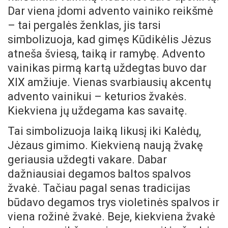
Dar viena įdomi advento vainiko reikšmė
– tai pergalės ženklas, jis tarsi
simbolizuoja, kad gimęs Kūdikėlis Jėzus
atneša šviesą, taiką ir ramybę. Advento
vainikas pirmą kartą uždegtas buvo dar
XIX amžiuje. Vienas svarbiausių akcentų
advento vainikui – keturios žvakės.
Kiekviena jų uždegama kas savaitę.
Tai simbolizuoja laiką likusį iki Kalėdų,
Jėzaus gimimo. Kiekvieną naują žvakę
geriausia uždegti vakare. Dabar
dažniausiai degamos baltos spalvos
žvakė. Tačiau pagal senas tradicijas
būdavo degamos trys violetinės spalvos ir
viena rožinė žvakė. Beje, kiekviena žvakė