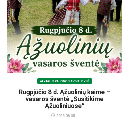
ALYTAUS RAJONO SAVIVALDYBĖ
Rugpjūčio 8 d. Ąžuolinių kaime –
vasaros šventė „Susitikime
Ąžuoliniuose“
2026-08-05