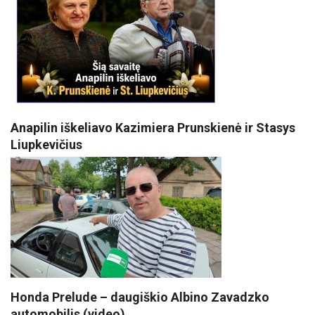
Anapilin iškeliavo Kazimiera Prunskienė ir Stasys
Liupkevičius
Honda Prelude – daugiškio Albino Zavadzko
automobilis (video)