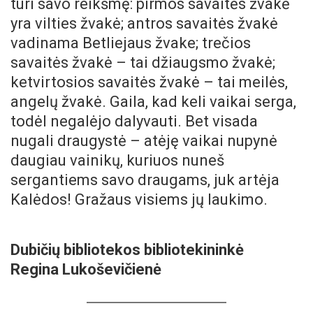
turi savo reikšmę: pirmos savaitės žvakė
yra vilties žvakė; antros savaitės žvakė
vadinama Betliejaus žvake; trečios
savaitės žvakė – tai džiaugsmo žvakė;
ketvirtosios savaitės žvakė – tai meilės,
angelų žvakė. Gaila, kad keli vaikai serga,
todėl negalėjo dalyvauti. Bet visada
nugali draugystė – atėję vaikai nupynė
daugiau vainikų, kuriuos nuneš
sergantiems savo draugams, juk artėja
Kalėdos! Gražaus visiems jų laukimo.
Dubičių bibliotekos bibliotekininkė
Regina Lukoševičienė