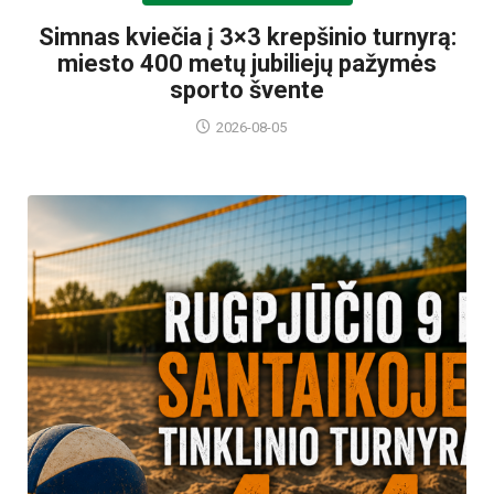
Simnas kviečia į 3×3 krepšinio turnyrą:
miesto 400 metų jubiliejų pažymės
sporto švente
2026-08-05