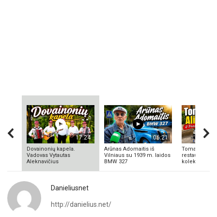
17:24
06:21
Dovainonių kapela.
Arūnas Adomaitis iš
Tomas Aliulis
Vadovas Vytautas
Vilniaus su 1939 m. laidos
restauratorius
Aleknavičius
BMW 327
kolekcionieriu
Danieliusnet
http://danielius.net/