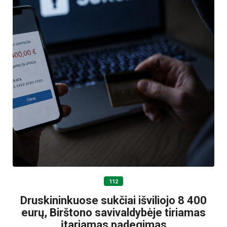
112
Druskininkuose sukčiai išviliojo 8 400
eurų, Birštono savivaldybėje tiriamas
įtariamas padegimas