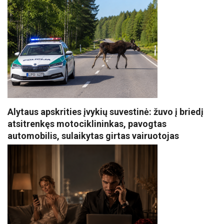
Alytaus apskrities įvykių suvestinė: žuvo į briedį
atsitrenkęs motociklininkas, pavogtas
automobilis, sulaikytas girtas vairuotojas