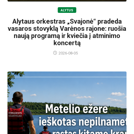
ALYTUS
Alytaus orkestras „Svajonė“ pradeda
vasaros stovyklą Varėnos rajone: ruošia
naują programą ir kviečia į atminimo
koncertą
2026-08-05