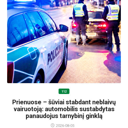
112
Prienuose – šūviai stabdant neblaivų
vairuotoją: automobilis sustabdytas
panaudojus tarnybinį ginklą
2026-08-05