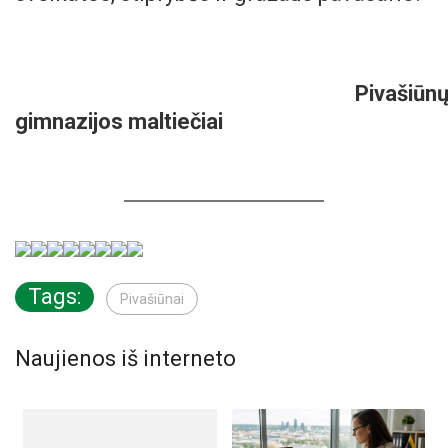
Pivašiūn
gimnazijos maltiečiai
Tags:
Pivašiūnai
Naujienos iš interneto