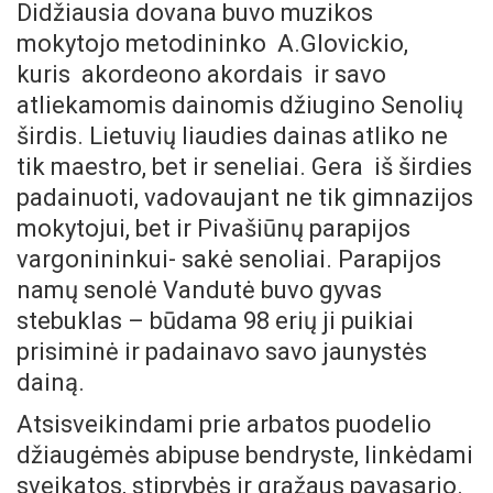
Didžiausia dovana buvo muzikos
mokytojo metodininko A.Glovickio,
kuris akordeono akordais ir savo
atliekamomis dainomis džiugino Senolių
širdis. Lietuvių liaudies dainas atliko ne
tik maestro, bet ir seneliai. Gera iš širdies
padainuoti, vadovaujant ne tik gimnazijos
mokytojui, bet ir Pivašiūnų parapijos
vargonininkui- sakė senoliai. Parapijos
namų senolė Vandutė buvo gyvas
stebuklas – būdama 98 erių ji puikiai
prisiminė ir padainavo savo jaunystės
dainą.
Atsisveikindami prie arbatos puodelio
džiaugėmės abipuse bendryste, linkėdami
sveikatos, stiprybės ir gražaus pavasario.