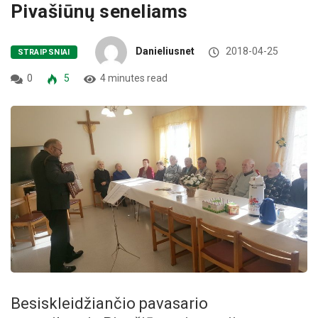
Pivašiūnų seneliams
Danieliusnet
2018-04-25
STRAIPSNIAI
0
5
4 minutes read
Besiskleidžiančio pavasario