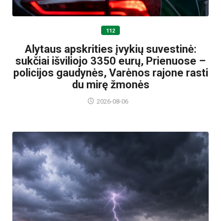
112
Alytaus apskrities įvykių suvestinė:
sukčiai išviliojo 3350 eurų, Prienuose –
policijos gaudynės, Varėnos rajone rasti
du mirę žmonės
2026-08-06