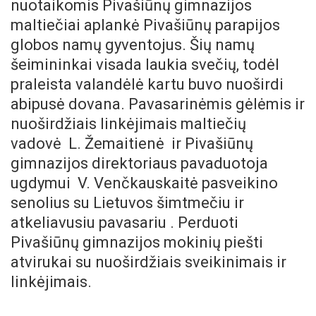
nuotaikomis
Pivašiūnų gimnazijos
maltiečiai aplankė Pivašiūnų parapijos
globos namų gyventojus. Šių namų
šeimininkai visada laukia svečių, todėl
praleista valandėlė kartu buvo nuoširdi
abipusė dovana. Pavasarinėmis gėlėmis ir
nuoširdžiais linkėjimais maltiečių
vadovė L. Žemaitienė ir Pivašiūnų
gimnazijos direktoriaus pavaduotoja
ugdymui V. Venčkauskaitė pasveikino
senolius su Lietuvos šimtmečiu ir
atkeliavusiu pavasariu . Perduoti
Pivašiūnų gimnazijos mokinių piešti
atvirukai su nuoširdžiais sveikinimais ir
linkėjimais.