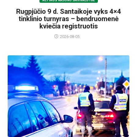
ALYTAUS RAJONO SAVIVALDYBĖ
Rugpjūčio 9 d. Santaikoje vyks 4×4
tinklinio turnyras – bendruomenė
kviečia registruotis
2026-08-05