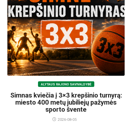
ALYTAUS RAJONO SAVIVALDYBĖ
Simnas kviečia į 3×3 krepšinio turnyrą:
miesto 400 metų jubiliejų pažymės
sporto švente
2026-08-05