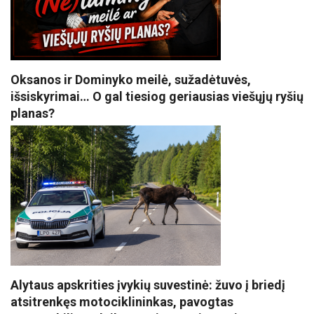
Oksanos ir Dominyko meilė, sužadėtuvės,
išsiskyrimai… O gal tiesiog geriausias viešųjų ryšių
planas?
Alytaus apskrities įvykių suvestinė: žuvo į briedį
atsitrenkęs motociklininkas, pavogtas