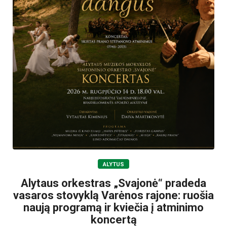
ALYTUS
Alytaus orkestras „Svajonė“ pradeda
vasaros stovyklą Varėnos rajone: ruošia
naują programą ir kviečia į atminimo
koncertą