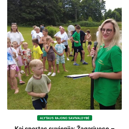
ALYTAUS RAJONO SAVIVALDYBĖ
Kai sportas suvienija: Žagariuose –