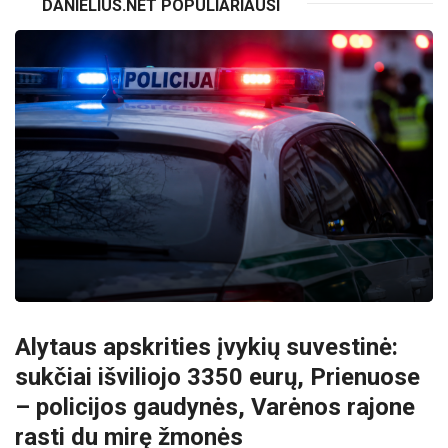
DANIELIUS.NET POPULIARIAUSI
Alytaus apskrities įvykių suvestinė:
sukčiai išviliojo 3350 eurų, Prienuose
– policijos gaudynės, Varėnos rajone
rasti du mirę žmonės