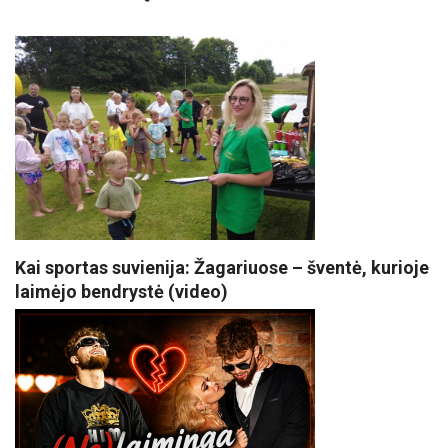
Kai sportas suvienija: Žagariuose – šventė, kurioje
laimėjo bendrystė (video)