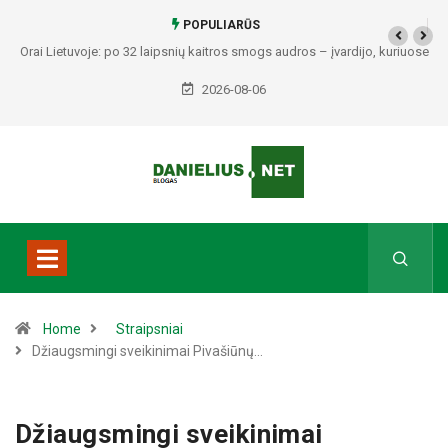
POPULIARŪS
Orai Lietuvoje: po 32 laipsnių kaitros smogs audros – įvardijo, kuriuose
regionuose bus pavojingiausia
2026-08-06
Home
Straipsniai
Džiaugsmingi sveikinimai Pivašiūnų…
Džiaugsmingi sveikinimai