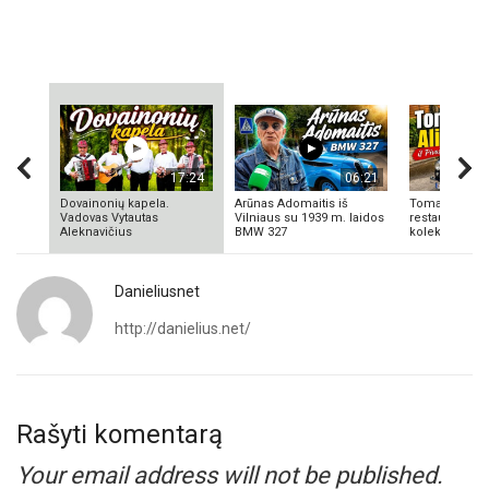
17:24
06:21
Dovainonių kapela.
Arūnas Adomaitis iš
Tomas Aliulis
Vadovas Vytautas
Vilniaus su 1939 m. laidos
restauratorius
Aleknavičius
BMW 327
kolekcionieriu
Danieliusnet
http://danielius.net/
Rašyti komentarą
Your email address will not be published.