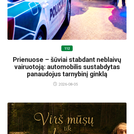
112
Prienuose – šūviai stabdant neblaivų
vairuotoją: automobilis sustabdytas
panaudojus tarnybinį ginklą
2026-08-05