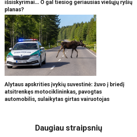
išsiskyrimai… O gal tiesiog geriausias viešųjų ryšių
planas?
Alytaus apskrities įvykių suvestinė: žuvo į briedį
atsitrenkęs motociklininkas, pavogtas
automobilis, sulaikytas girtas vairuotojas
VISI POPULIARIAUSI
Daugiau straipsnių