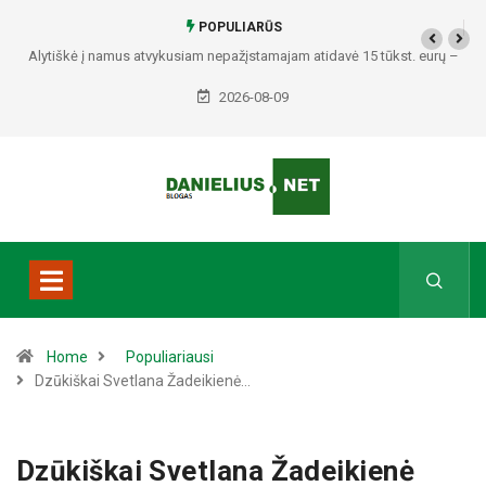
POPULIARŪS
Alytiškė į namus atvykusiam nepažįstamajam atidavė 15 tūkst. eurų –
policija pradėjo tyrimą
2026-08-09
Home
Populiariausi
Dzūkiškai Svetlana Žadeikienė…
Dzūkiškai Svetlana Žadeikienė