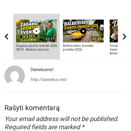
03:17
02:35
Žagarių sporto šventė 2026
Balbieriškio šventės
Dovainonių ka
08 01. Alytaus rajonas
pradžia-2026
Vadovas Vyta
Aleknavičius
Danieliusnet
http://danielius.net/
Rašyti komentarą
Your email address will not be published.
Required fields are marked
*