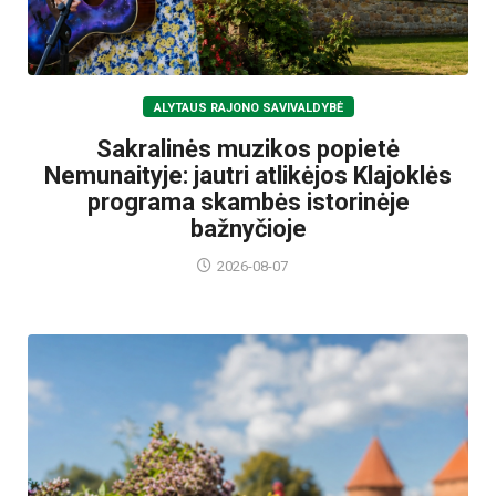
ALYTAUS RAJONO SAVIVALDYBĖ
Sakralinės muzikos popietė
Nemunaityje: jautri atlikėjos Klajoklės
programa skambės istorinėje
bažnyčioje
2026-08-07