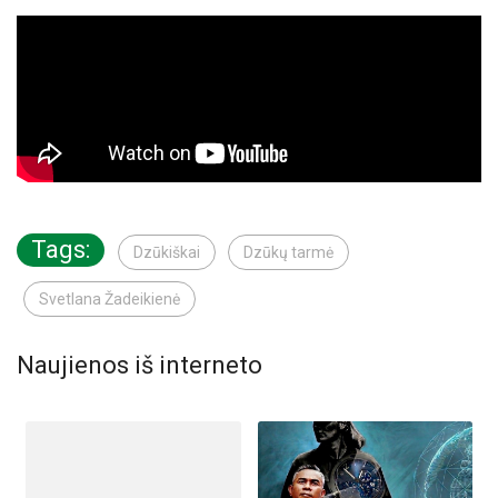
Tags:
Dzūkiškai
Dzūkų tarmė
Svetlana Žadeikienė
Naujienos iš interneto