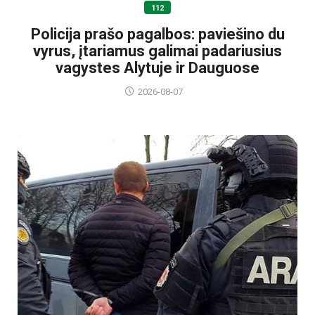
112
Policija prašo pagalbos: paviešino du
vyrus, įtariamus galimai padariusius
vagystes Alytuje ir Dauguose
2026-08-07