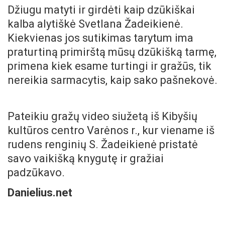
Džiugu matyti ir girdėti kaip dzūkiškai
kalba alytiškė Svetlana Žadeikienė.
Kiekvienas jos sutikimas tarytum ima
praturtiną primirštą mūsų dzūkišką tarmę,
primena kiek esame turtingi ir gražūs, tik
nereikia sarmacytis, kaip sako pašnekovė.
Pateikiu gražų video siužetą iš Kibyšių
kultūros centro Varėnos r., kur viename iš
rudens renginių S. Žadeikienė pristatė
savo vaikišką knygutę ir gražiai
padzūkavo.
Danielius.net