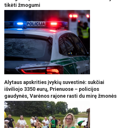
tikėti žmogumi
Alytaus apskrities įvykių suvestinė: sukčiai
išviliojo 3350 eurų, Prienuose – policijos
gaudynės, Varėnos rajone rasti du mirę žmonės