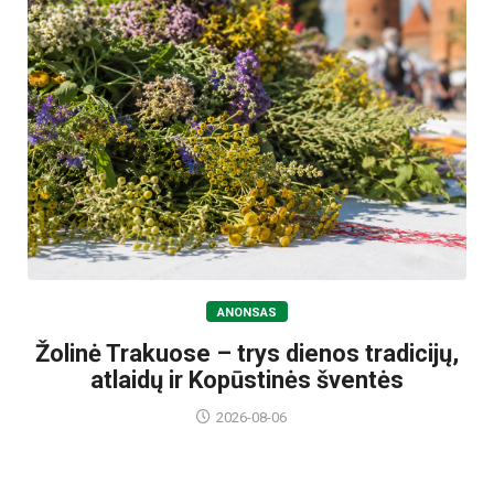
ANONSAS
Žolinė Trakuose – trys dienos tradicijų,
atlaidų ir Kopūstinės šventės
2026-08-06