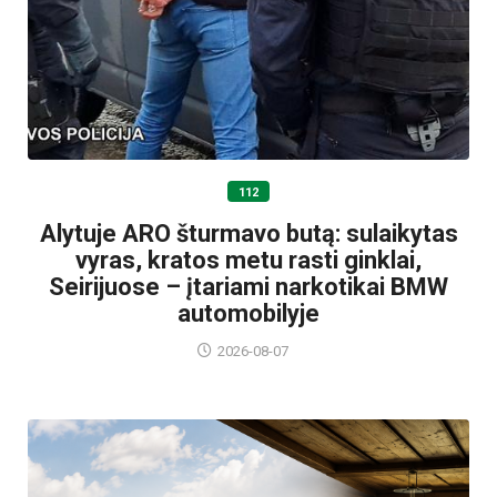
112
Alytuje ARO šturmavo butą: sulaikytas
vyras, kratos metu rasti ginklai,
Seirijuose – įtariami narkotikai BMW
automobilyje
2026-08-07