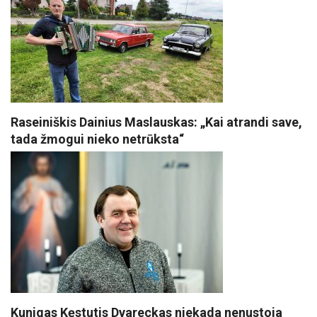
Raseiniškis Dainius Maslauskas: „Kai atrandi save,
tada žmogui nieko netrūksta“
Kunigas Kęstutis Dvareckas niekada nenustoja