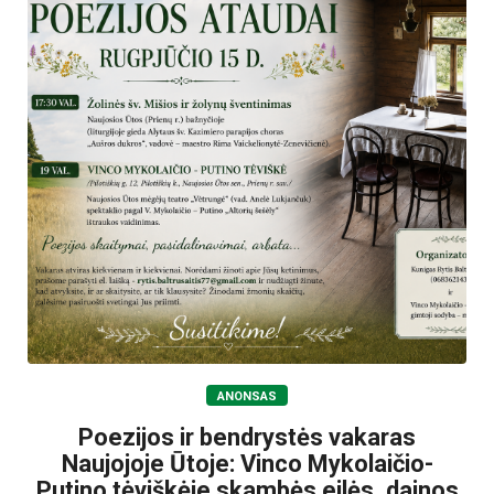
ANONSAS
Poezijos ir bendrystės vakaras
Naujojoje Ūtoje: Vinco Mykolaičio-
Putino tėviškėje skambės eilės, dainos