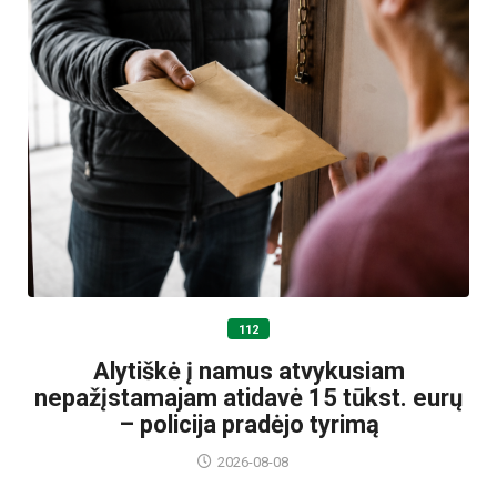
112
Alytiškė į namus atvykusiam
nepažįstamajam atidavė 15 tūkst. eurų
– policija pradėjo tyrimą
2026-08-08