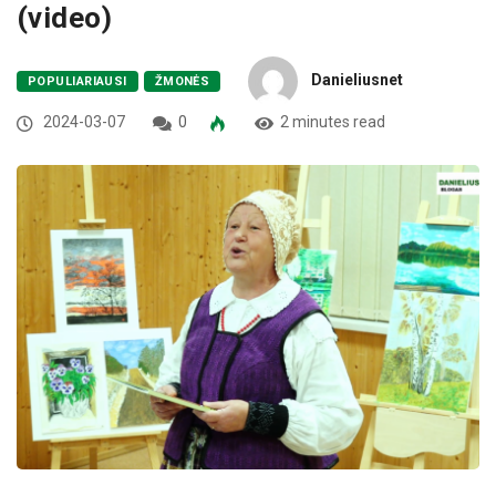
(video)
Danieliusnet
POPULIARIAUSI
ŽMONĖS
2024-03-07
0
2 minutes read