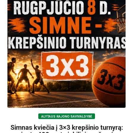
ALYTAUS RAJONO SAVIVALDYBĖ
Simnas kviečia į 3×3 krepšinio turnyrą: