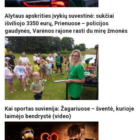
Alytaus apskrities įvykių suvestinė: sukčiai
išviliojo 3350 eurų, Prienuose – policijos
gaudynės, Varėnos rajone rasti du mirę žmonės
Kai sportas suvienija: Žagariuose – šventė, kurioje
laimėjo bendrystė (video)