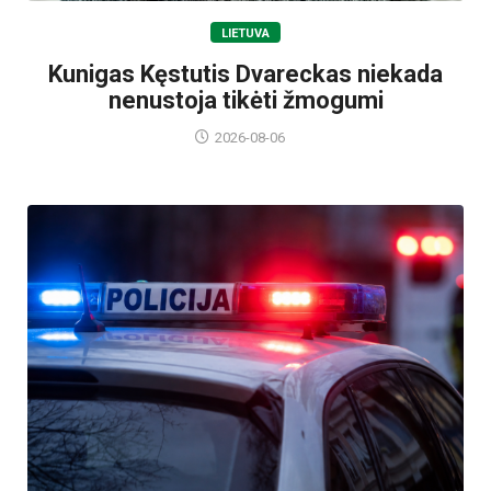
LIETUVA
Kunigas Kęstutis Dvareckas niekada
nenustoja tikėti žmogumi
2026-08-06