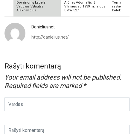
Dovainonių kapela.
Arūnas Adomaitis iš
Tomas Aliulis
Vadovas Vytautas
Vilniaus su 1939 m. laidos
restauratorius
Aleknavičius
BMW 327
kolekcionieriu
Danieliusnet
http://danielius.net/
Rašyti komentarą
Your email address will not be published.
Required fields are marked
*