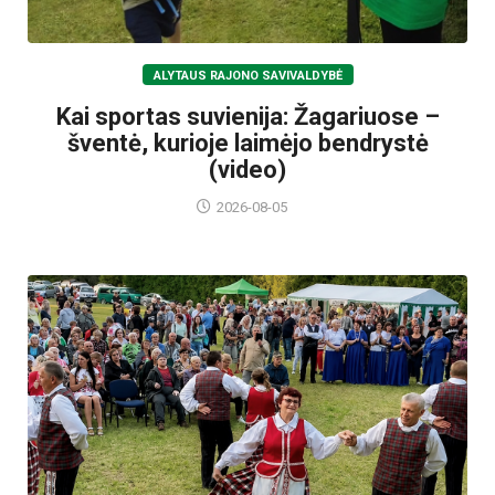
ALYTAUS RAJONO SAVIVALDYBĖ
Kai sportas suvienija: Žagariuose –
šventė, kurioje laimėjo bendrystė
(video)
2026-08-05