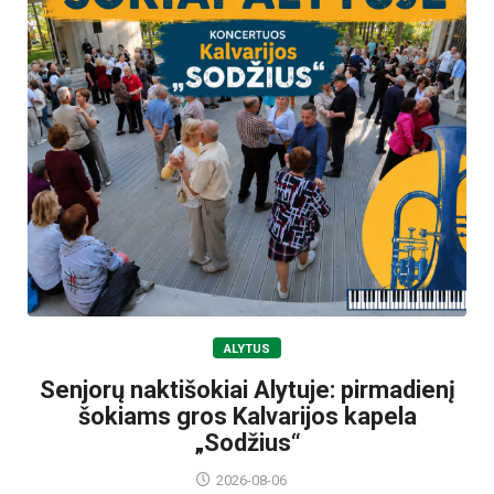
ALYTUS
Senjorų naktišokiai Alytuje: pirmadienį
šokiams gros Kalvarijos kapela
„Sodžius“
2026-08-06