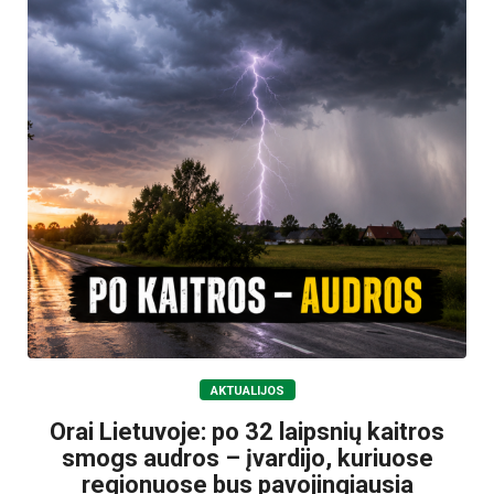
AKTUALIJOS
Orai Lietuvoje: po 32 laipsnių kaitros
smogs audros – įvardijo, kuriuose
regionuose bus pavojingiausia