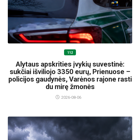
112
Alytaus apskrities įvykių suvestinė:
sukčiai išviliojo 3350 eurų, Prienuose –
policijos gaudynės, Varėnos rajone rasti
du mirę žmonės
2026-08-06