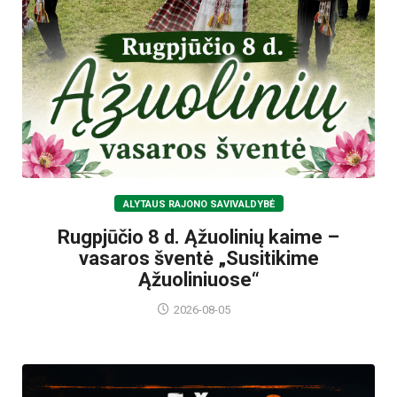
ALYTAUS RAJONO SAVIVALDYBĖ
Rugpjūčio 8 d. Ąžuolinių kaime –
vasaros šventė „Susitikime
Ąžuoliniuose“
2026-08-05