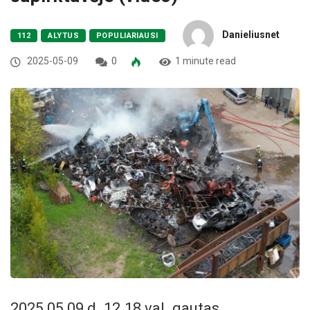
Danieliusnet
112
ALYTUS
POPULIARIAUSI
2025-05-09
0
1 minute read
2025 05 09 d. 12.18 val. gautas