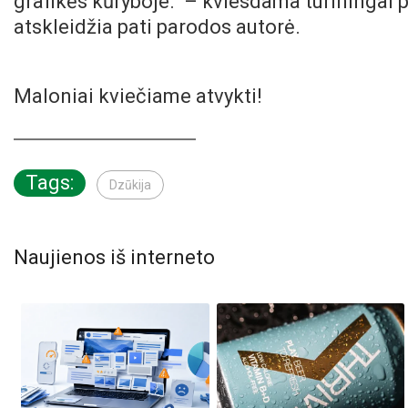
grafikės kūryboje.“ – kviesdama turiningai p
atskleidžia pati parodos autorė.
Maloniai kviečiame atvykti
!
Tags:
Dzūkija
Naujienos iš interneto