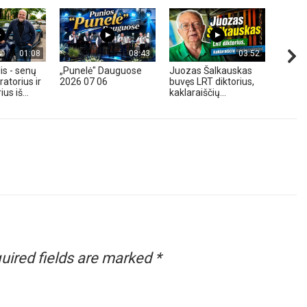
01:08
08:43
03:52
is - senų
„Punelė" Dauguose
Juozas Šalkauskas
„Hond
atorius ir
2026 07 06
buvęs LRT diktorius,
m. - A
us iš...
kaklaraiščių...
Zavadz
uired fields are marked
*