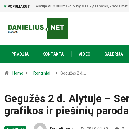
Poezijos ir bendrystės vakaras Naujojoje Ūtoje: Vinco My
POPULIARŪS
PRADŽIA
KONTAKTAI
VIDEO
GALERIJA
Home
Renginiai
Gegužės 2 d.…
Gegužės 2 d. Alytuje – Se
grafikos ir piešinių parod
Danieliusnet
2023-04-30
0