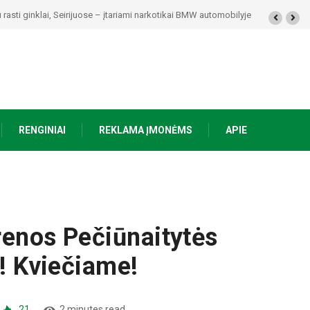
kolaičio-Putino tėviškėje skambės eilės, dainos ir arbatos puodelių šiluma
RENGINIAI
REKLAMA ĮMONĖMS
APIE
renos Pečiūnaitytės
a! Kviečiame!
21
2 minutes read