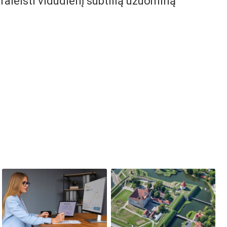
raleisti vidudienį subtilią užuominą