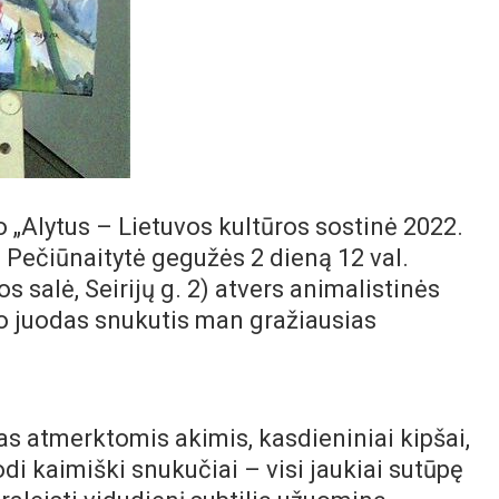
 „Alytus – Lietuvos kultūros sostinė 2022.
a Pečiūnaitytė gegužės 2 dieną 12 val.
s salė, Seirijų g. 2) atvers animalistinės
vo juodas snukutis man gražiausias
as atmerktomis akimis, kasdieniniai kipšai,
juodi kaimiški snukučiai – visi jaukiai sutūpę