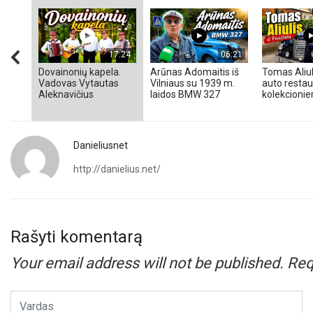
17:24
06:21
Dovainonių kapela.
Arūnas Adomaitis iš
Tomas Aliul
Vadovas Vytautas
Vilniaus su 1939 m.
auto restaur
Aleknavičius
laidos BMW 327
kolekcionieri
Danieliusnet
http://danielius.net/
Rašyti komentarą
Your email address will not be published.
Req