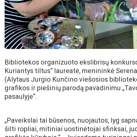
Bibliotekos organizuoto ekslibrisų konkurso
Kuriantys tiltus“ laureatė, menininkė Seren
(Alytaus Jurgio Kunčino viešosios biblioteko
grafikos ir piešinių parodą pavadinimu „Ta
pasaulyje“.
„Paveikslai tai būsenos, nuojautos, lyg sapn
šilti ropliai, mitiniai uostinėtojai sfinksai, 