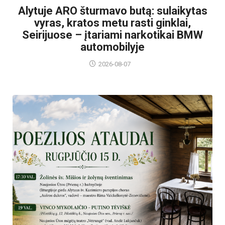
Alytuje ARO šturmavo butą: sulaikytas
vyras, kratos metu rasti ginklai,
Seirijuose – įtariami narkotikai BMW
automobilyje
2026-08-07