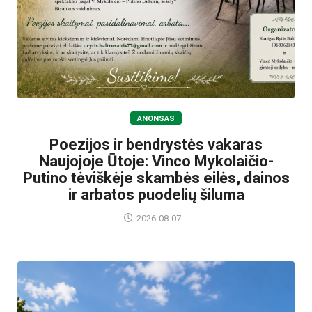
ANONSAS
Poezijos ir bendrystės vakaras
Naujojoje Ūtoje: Vinco Mykolaičio-
Putino tėviškėje skambės eilės, dainos
ir arbatos puodelių šiluma
2026-08-07