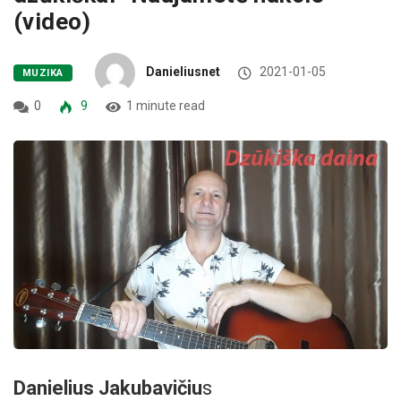
(video)
Danieliusnet
2021-01-05
MUZIKA
0
9
1 minute read
Danielius Jakubavičiu
s