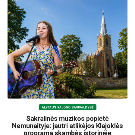
ALYTAUS RAJONO SAVIVALDYBĖ
Sakralinės muzikos popietė
Nemunaityje: jautri atlikėjos Klajoklės
programa skambės istorinėje