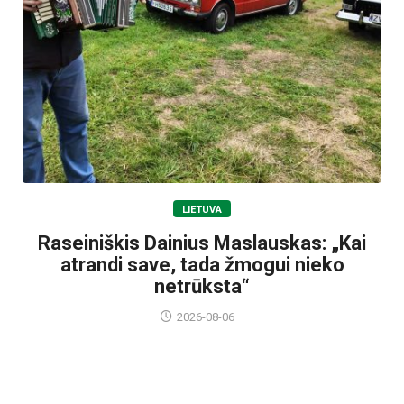
LIETUVA
Raseiniškis Dainius Maslauskas: „Kai
atrandi save, tada žmogui nieko
netrūksta“
2026-08-06