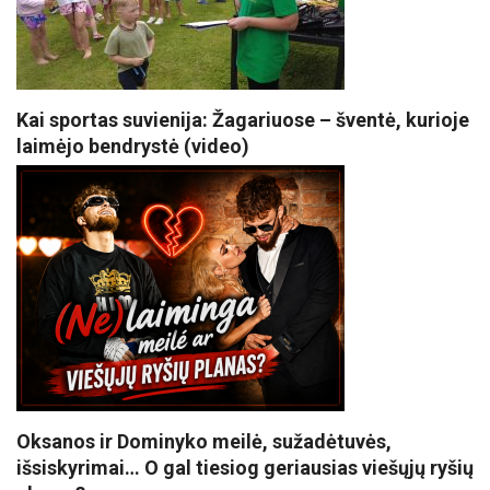
Kai sportas suvienija: Žagariuose – šventė, kurioje
laimėjo bendrystė (video)
Oksanos ir Dominyko meilė, sužadėtuvės,
išsiskyrimai… O gal tiesiog geriausias viešųjų ryšių