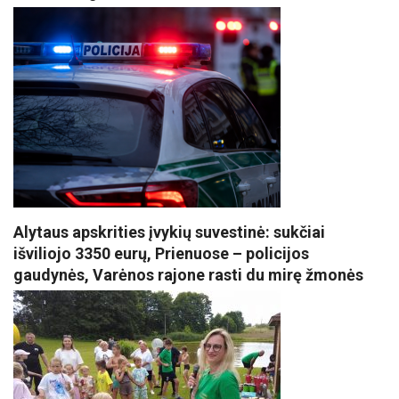
Alytaus apskrities įvykių suvestinė: sukčiai
išviliojo 3350 eurų, Prienuose – policijos
gaudynės, Varėnos rajone rasti du mirę žmonės