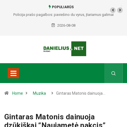
POPULIARŪS
Policija prašo pagalbos: paviešino du vyrus, įtariamus galimai
padariusius vagystes Alytuje ir Dauguose
2026-08-08
Home
Muzika
Gintaras Matonis dainuoja…
Gintaras Matonis dainuoja
dzūkiškai “Naujametė nakcis”