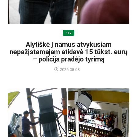
112
Alytiškė į namus atvykusiam
nepažįstamajam atidavė 15 tūkst. eurų
– policija pradėjo tyrimą
2026-08-08