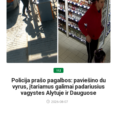
112
Policija prašo pagalbos: paviešino du
vyrus, įtariamus galimai padariusius
vagystes Alytuje ir Dauguose
2026-08-07