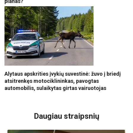
planas?
Alytaus apskrities įvykių suvestinė: žuvo į briedį
atsitrenkęs motociklininkas, pavogtas
automobilis, sulaikytas girtas vairuotojas
VISI POPULIARIAUSI
Daugiau straipsnių