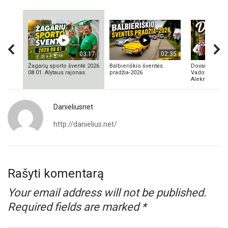
03:17
02:35
Žagarių sporto šventė 2026
Balbieriškio šventės
Dovainonių ka
08 01. Alytaus rajonas
pradžia-2026
Vadovas Vyta
Aleknavičius
Danieliusnet
http://danielius.net/
Rašyti komentarą
Your email address will not be published.
Required fields are marked
*