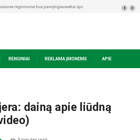
ėjo bendrystė (video)
RENGINIAI
REKLAMA ĮMONĖMS
APIE
era: dainą apie liūdną
video)
3 minutes read