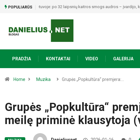
Kai sportas suvienija: Žagariuose – šventė, kurioje laim
POPULIARŪS
PRADŽIA
KONTAKTAI
VIDEO
GALERIJA
Home
Muzika
Grupės „Popkultūra“ premjera:…
Grupės „Popkultūra“ premj
meilę priminė klausytoja (
Danieliusnet
2026-01-16
0