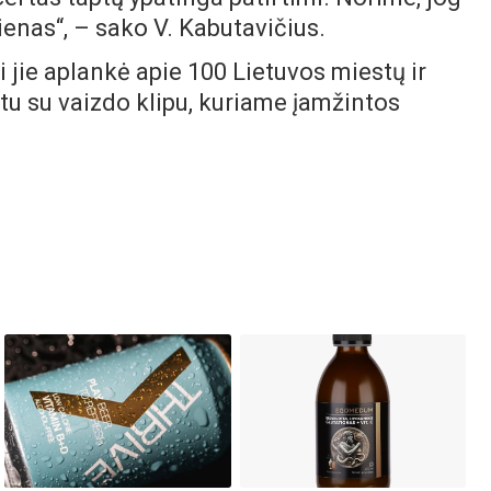
enas“, – sako V. Kabutavičius.
i jie aplankė apie 100 Lietuvos miestų ir
tu su vaizdo klipu, kuriame įamžintos