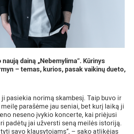
o naują dainą „Nebemylima“. Kūrinys
irmyn – temas, kurios, pasak vaikinų dueto,
 ji pasiekia norimą skambesį. Taip buvo ir
eilę parašėme jau seniai, bet kurį laiką ji
eno neseno įvykio koncerte, kai priėjusi
ri padėtų jai užversti seną meilės istoriją.
yti savo klausytojams“, – sako atlikėjas