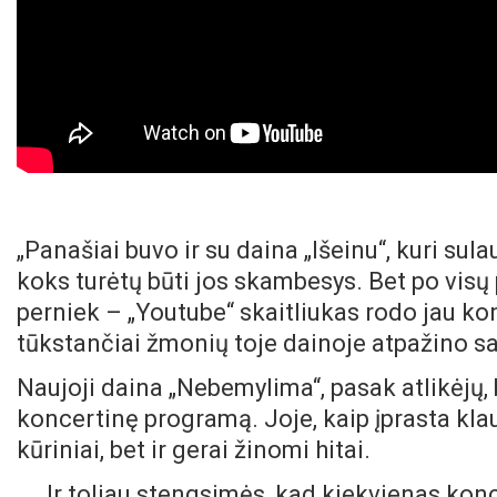
„Panašiai buvo ir su daina „Išeinu“, kuri sul
koks turėtų būti jos skambesys. Bet po visų
perniek – „Youtube“ skaitliukas rodo jau kon
tūkstančiai žmonių toje dainoje atpažino sa
Naujoji daina „Nebemylima“, pasak atlikėjų, 
koncertinę programą. Joje, kaip įprasta kl
kūriniai, bet ir gerai žinomi hitai.
„Ir toliau stengsimės, kad kiekvienas konc