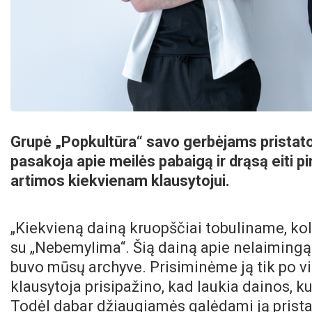
Grupė „Popkultūra“ savo gerbėjams pristat
pasakoja apie meilės pabaigą ir drąsą eiti p
artimos kiekvienam klausytojui.
„Kiekvieną dainą kruopščiai tobuliname, kol
su „Nebemylima“. Šią dainą apie nelaimingą m
buvo mūsų archyve. Prisiminėme ją tik po vi
klausytoja prisipažino, kad laukia dainos, ku
Todėl dabar džiaugiamės galėdami ją pristat