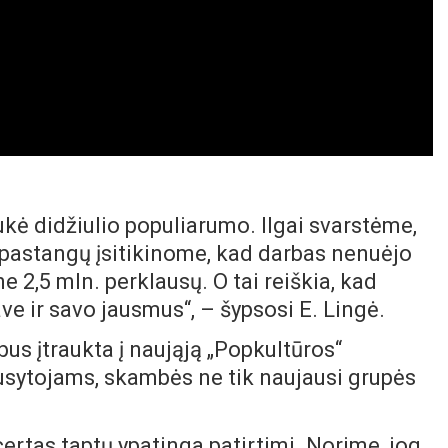
aukė didžiulio populiarumo. Ilgai svarstėme,
 pastangų įsitikinome, kad darbas nenuėjo
e 2,5 mln. perklausų. O tai reiškia, kad
ve ir savo jausmus“, – šypsosi E. Lingė.
bus įtraukta į naująją „Popkultūros“
ausytojams, skambės ne tik naujausi grupės
ertas taptų ypatinga patirtimi. Norime, jog