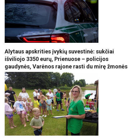
Alytaus apskrities įvykių suvestinė: sukčiai
išviliojo 3350 eurų, Prienuose – policijos
gaudynės, Varėnos rajone rasti du mirę žmonės