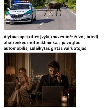
Alytaus apskrities įvykių suvestinė: žuvo į briedį
atsitrenkęs motociklininkas, pavogtas
automobilis, sulaikytas girtas vairuotojas