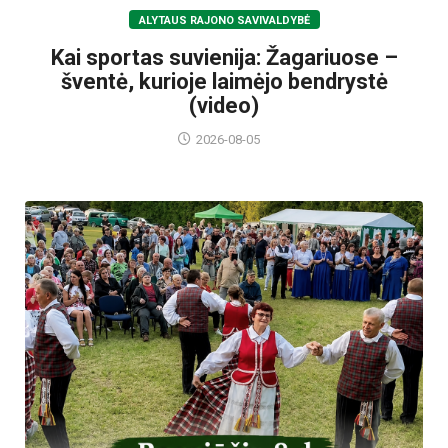
ALYTAUS RAJONO SAVIVALDYBĖ
Kai sportas suvienija: Žagariuose –
šventė, kurioje laimėjo bendrystė
(video)
2026-08-05