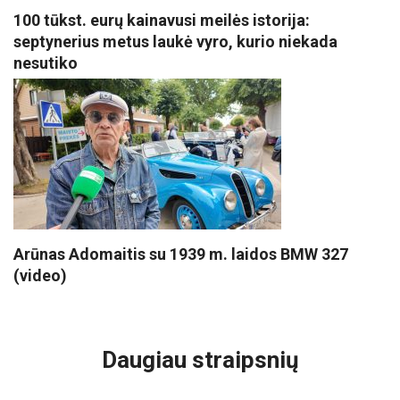
100 tūkst. eurų kainavusi meilės istorija:
septynerius metus laukė vyro, kurio niekada
nesutiko
Arūnas Adomaitis su 1939 m. laidos BMW 327
(video)
VISI POPULIARIAUSI
Daugiau straipsnių