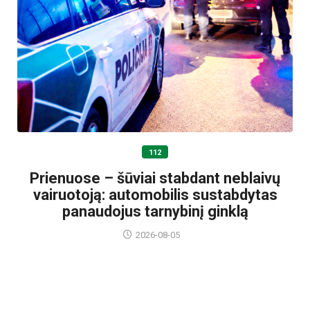
112
Prienuose – šūviai stabdant neblaivų
vairuotoją: automobilis sustabdytas
panaudojus tarnybinį ginklą
2026-08-05