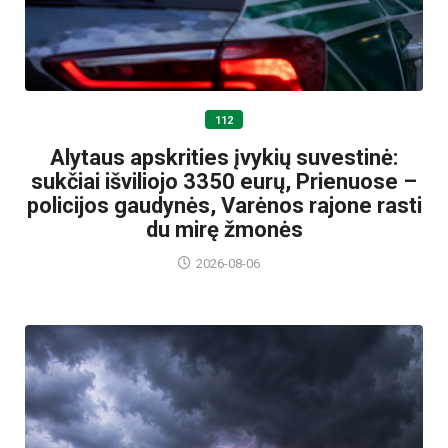
112
Alytaus apskrities įvykių suvestinė:
sukčiai išviliojo 3350 eurų, Prienuose –
policijos gaudynės, Varėnos rajone rasti
du mirę žmonės
2026-08-06