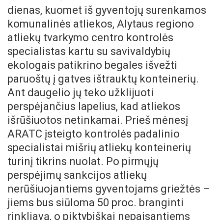
dienas, kuomet iš
gyventojų surenkamos
komunalinės atliekos, Alytaus regiono
atliekų tvarkymo centro kontrolės
specialistas kartu su savivaldybių
ekologais patikrino begales išvežti
paruoštų į gatves ištrauktų konteinerių.
Ant daugelio jų teko užklijuoti
perspėjančius lapelius, kad atliekos
išrūšiuotos netinkamai. Prieš mėnesį
ARATC įsteigto kontrolės padalinio
specialistai mišrių atliekų konteinerių
turinį tikrins nuolat. Po pirmųjų
perspėjimų sankcijos atliekų
nerūšiuojantiems gyventojams griežtės –
jiems bus siūloma 50 proc. branginti
rinkliavą, o piktybiškai nepaisantiems