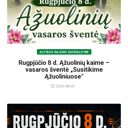
ALYTAUS RAJONO SAVIVALDYBĖ
Rugpjūčio 8 d. Ąžuolinių kaime –
vasaros šventė „Susitikime
Ąžuoliniuose“
2026-08-05