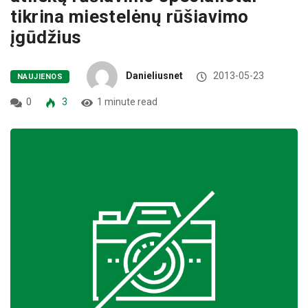
tikrina miestelėnų rūšiavimo
įgūdžius
Danieliusnet
2013-05-23
NAUJIENOS
0
3
1 minute read