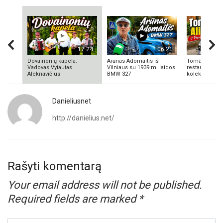
17:24
06:21
Dovainonių kapela.
Arūnas Adomaitis iš
Tomas Aliulis
Vadovas Vytautas
Vilniaus su 1939 m. laidos
restauratorius
Aleknavičius
BMW 327
kolekcionieriu
Danieliusnet
http://danielius.net/
Rašyti komentarą
Your email address will not be published.
Required fields are marked
*