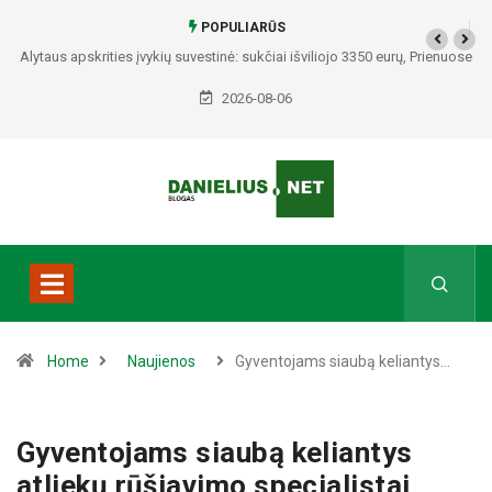
POPULIARŪS
Alytaus apskrities įvykių suvestinė: sukčiai išviliojo 3350 eurų, Prienuose
– policijos gaudynės, Varėnos rajone rasti du mirę žmonės
2026-08-06
Home
Naujienos
Gyventojams siaubą keliantys…
Gyventojams siaubą keliantys
atliekų rūšiavimo specialistai