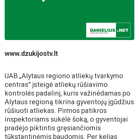
www.dzukijostv.lt
UAB „Alytaus regiono atliekų tvarkymo
centras” įsteigė atliekų rūšiavimo
kontrolės padalinį, kuris važinėdamas po
Alytaus regioną tikrina gyventojų įgūdžius
rūšiuoti atliekas. Pirmos patikros
inspektoriams sukėlė šoką, o gyventojai
pradėjo piktintis gręsiančiomis
tūkstantinėmis baudomis. Per kelias