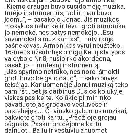
„Kiemo draugai buvo susidomėję muzika,
turėjo instrumentus, tad ir man buvo
įdomu“, – pasakojo Jonas. Jis muzikos
mokyklos nelankė ir tėvai groti armonika
jo nemokė, nes patys nemokėjo. „Esu
savamokslis muzikantas“, – atvirauja
pašnekovas. Armonikos vyrui neužteko.
16-metis užsidirbęs pinigų Kelių statybos
valdyboje Nr.8, nusipirko akordeoną,
pasak jo – rimtesnį instrumentą.
„Užsispyrimo netrūko, nes noro išmokti
groti buvo be galo daug“, – sako buvęs
teisėjas. Kariuomenėje Jonui muziką teko
pamiršti, bet įsidarbinus Dusios kolūkyje,
viskas pasikeitė. Kolūkio pirmininko
pavaduotojas grodavo vestuvėse ir
pastebėjęs J. Čirvinsko gabumus muzikai,
pakvietė groti kartu. „Pradžioje grojau
būgnais. Paskui pradėjome kartu
dainuoti. Balių ir vestuvių anuomet