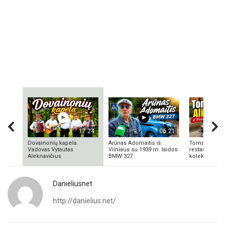
17:24
06:21
Dovainonių kapela.
Arūnas Adomaitis iš
Tomas Aliulis
Vadovas Vytautas
Vilniaus su 1939 m. laidos
restauratorius
Aleknavičius
BMW 327
kolekcionieriu
Danieliusnet
http://danielius.net/