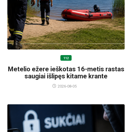
112
Metelio ežere ieškotas 16-metis rastas
saugiai išlipęs kitame krante
2026-08-05