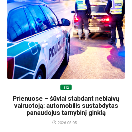
112
Prienuose – šūviai stabdant neblaivų
vairuotoją: automobilis sustabdytas
panaudojus tarnybinį ginklą
2026-08-05