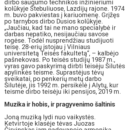
dirbo saugumo technikos inžinieriumi
kolūkyje Stebuliuose, Lazdijų rajone. 1974
m. buvo pakviestas į kariuomenę. Grįžęs
po tarnybos dirbo Dusios kolūkyje.
„Jaučiau, kad tai ne mano specialybė ir
darbas nepatiko, nesijaučiau savose
rogėse. Todėl nusprendžiau studijuoti
teisę. 28-erių įstojau į Vilniaus
universitetą Teisės fakultetą“, – kalbėjo
pašnekovas. Po teisės studijų 1987 m.,
vyras gavo paskyrimą dirbti teisėju Šilutės
apylinkės teisme. Suprastėjus tėvų
sveikatai, po penkerių metų darbo
Šilutėje, jis 1992 m. persikėlė į Alytų, kur
teisme dirbo teisėju iki pensijos, 2019 m.
Muzika ir hobis, ir pragyvenimo šaltinis
Joną muziką lydi nuo vaikystės.
Ketvirtoje klasėje tėvas Juozas
Čirvinskas jam padovanojo armoniką.