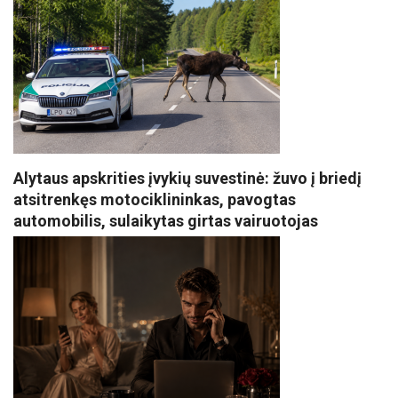
Alytaus apskrities įvykių suvestinė: žuvo į briedį
atsitrenkęs motociklininkas, pavogtas
automobilis, sulaikytas girtas vairuotojas