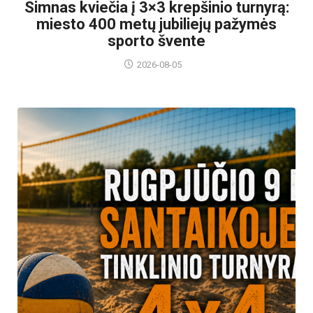
Simnas kviečia į 3×3 krepšinio turnyrą:
miesto 400 metų jubiliejų pažymės
sporto švente
2026-08-05