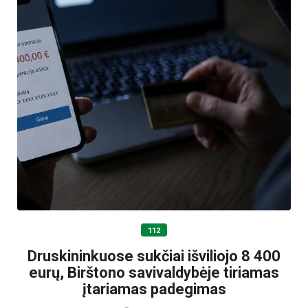
112
Druskininkuose sukčiai išviliojo 8 400
eurų, Birštono savivaldybėje tiriamas
įtariamas padegimas