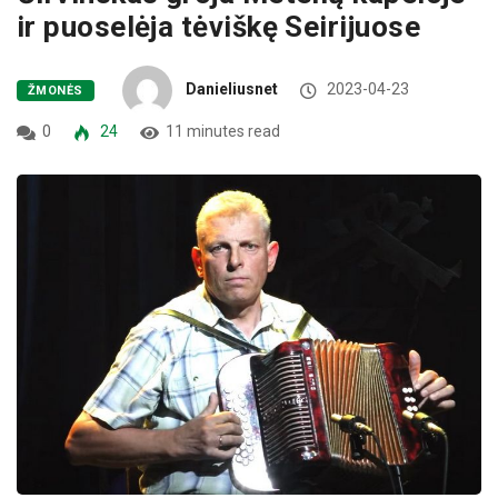
ir puoselėja tėviškę Seirijuose
Danieliusnet
2023-04-23
ŽMONĖS
0
24
11 minutes read