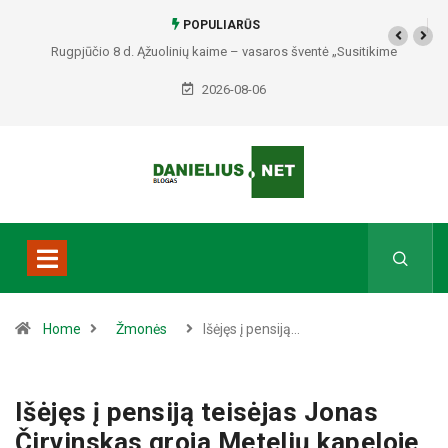
POPULIARŪS
Rugpjūčio 8 d. Ąžuolinių kaime – vasaros šventė „Susitikime
Ąžuoliniuose“
2026-08-06
Home
Žmonės
Išėjęs į pensiją…
Išėjęs į pensiją teisėjas Jonas
Čirvinskas groja Metelių kapeloje