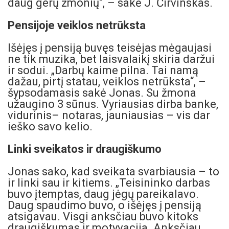
daug gerų žmonių“, – sakė J. Čirvinskas.
Pensijoje veiklos netrūksta
Išėjęs į pensiją buvęs teisėjas mėgaujasi
ne tik muzika, bet laisvalaikį skiria daržui
ir sodui. „Darbų kaime pilna. Tai namą
dažau, pirtį statau, veiklos netrūksta“, –
šypsodamasis sakė Jonas. Su žmona
užaugino 3 sūnus. Vyriausias dirba banke,
vidurinis– notaras, jauniausias – vis dar
ieško savo kelio.
Linki sveikatos ir draugiškumo
Jonas sako, kad sveikata svarbiausia – to
ir linki sau ir kitiems. „Teisininko darbas
buvo įtemptas, daug jėgų pareikalavo.
Daug spaudimo buvo, o išėjęs į pensiją
atsigavau. Visgi anksčiau buvo kitoks
draugiškumas ir motyvacija. Anksčiau