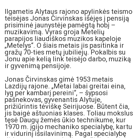
Ilgametis Alytaus
rajono
apylinkės teismo
teisėjas Jonas Čirvinskas išėjęs į pensiją
prisiminė jaunystėje pamėgtą hobį –
muzikavimą. Vyras groja Metelių
parapijos liaudiškos muzikos kapeloje
„Metelys“. O šiais metais jis pasitinka ir
gražų 70-ties metų jubiliejų. Pokalbis su
Jonu apie kelią link teisėjo darbo, muziką
ir gyvenimą pensijoje.
Jonas Čirvinskas gimė 1953 metais
Lazdijų rajone. „Metai labai greitai eina,
lyg per kambarį pereini“, – šypsosi
pašnekovas, gyvenantis Alytuje,
prižiūrintis tėviškę Seirijuose. Būtent čia,
jis baigė aštuonias klases. Toliau mokslus
tęsė Daugų žemės ūkio technikume, kur
1970 m. įgijo mechaniko specialybę, kartu
ir vidurinį išsilavinimą. Pagal specialybę