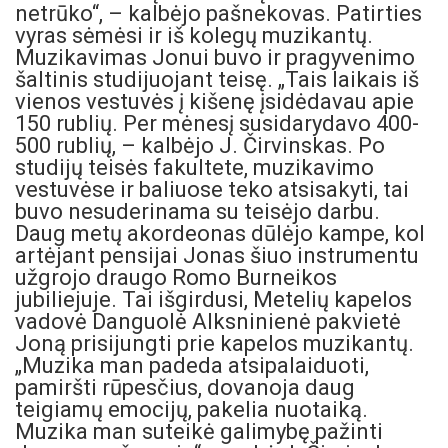
netrūko“, – kalbėjo pašnekovas. Patirties
vyras sėmėsi ir iš kolegų muzikantų.
Muzikavimas Jonui buvo ir pragyvenimo
šaltinis studijuojant teisę. „Tais laikais iš
vienos vestuvės į kišenę įsidėdavau apie
150 rublių. Per mėnesį susidarydavo 400-
500 rublių, – kalbėjo J. Čirvinskas. Po
studijų teisės fakultete, muzikavimo
vestuvėse ir baliuose teko atsisakyti, tai
buvo nesuderinama su teisėjo darbu.
Daug metų akordeonas dūlėjo kampe, kol
artėjant pensijai Jonas šiuo instrumentu
užgrojo draugo Romo Burneikos
jubiliejuje. Tai išgirdusi, Metelių kapelos
vadovė Danguolė Alksninienė pakvietė
Joną prisijungti prie kapelos muzikantų.
„Muzika man padeda atsipalaiduoti,
pamiršti rūpesčius, dovanoja daug
teigiamų emocijų, pakelia nuotaiką.
Muzika man suteikė galimybę pažinti