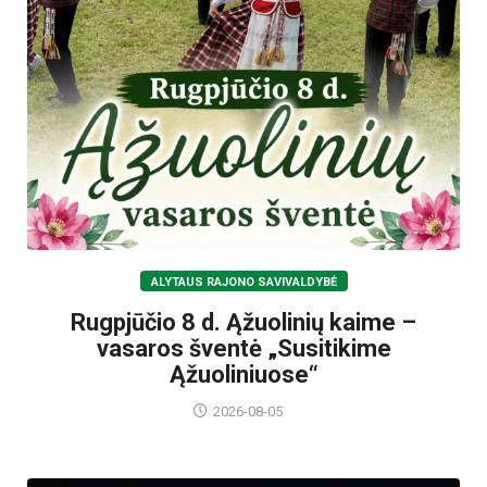
ALYTAUS RAJONO SAVIVALDYBĖ
Rugpjūčio 8 d. Ąžuolinių kaime –
vasaros šventė „Susitikime
Ąžuoliniuose“
2026-08-05