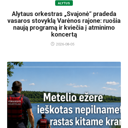
ALYTUS
Alytaus orkestras „Svajonė“ pradeda
vasaros stovyklą Varėnos rajone: ruošia
naują programą ir kviečia į atminimo
koncertą
2026-08-05