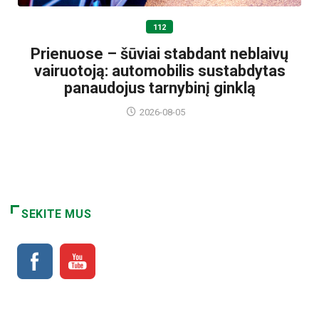
112
Prienuose – šūviai stabdant neblaivų
vairuotoją: automobilis sustabdytas
panaudojus tarnybinį ginklą
2026-08-05
SEKITE MUS