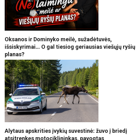
Oksanos ir Dominyko meilė, sužadėtuvės,
išsiskyrimai… O gal tiesiog geriausias viešųjų ryšių
planas?
Alytaus apskrities įvykių suvestinė: žuvo į briedį
atsitrenkęs motociklininkas, pavogtas