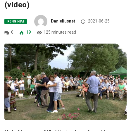
(video)
Danieliusnet
2021-06-25
RENGINIAI
0
19
125 minutes read