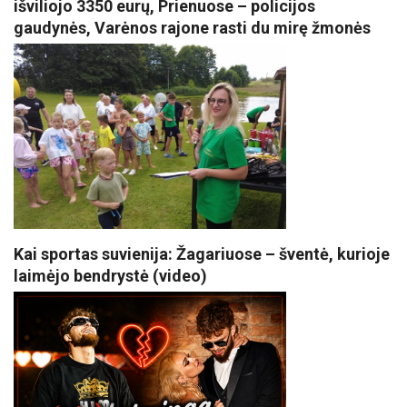
išviliojo 3350 eurų, Prienuose – policijos
gaudynės, Varėnos rajone rasti du mirę žmonės
Kai sportas suvienija: Žagariuose – šventė, kurioje
laimėjo bendrystė (video)