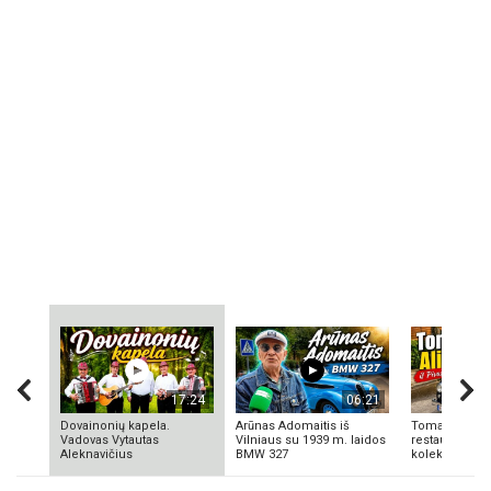
17:24
06:21
Dovainonių kapela.
Arūnas Adomaitis iš
Tomas Aliulis
Vadovas Vytautas
Vilniaus su 1939 m. laidos
restauratorius
Aleknavičius
BMW 327
kolekcionieriu