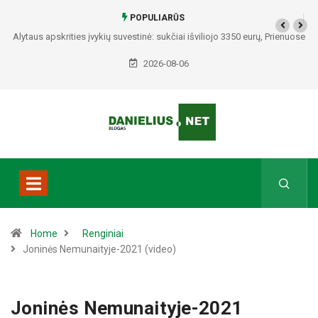
POPULIARŪS
Alytaus apskrities įvykių suvestinė: sukčiai išviliojo 3350 eurų, Prienuose
– policijos gaudynės, Varėnos rajone rasti du mirę žmonės
2026-08-06
Home
Renginiai
Joninės Nemunaityje-2021 (video)
Joninės Nemunaityje-2021