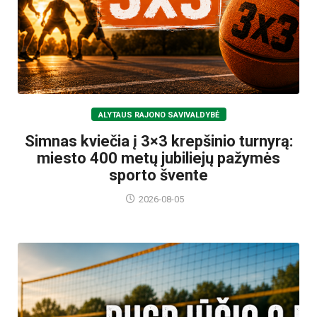
ALYTAUS RAJONO SAVIVALDYBĖ
Simnas kviečia į 3×3 krepšinio turnyrą:
miesto 400 metų jubiliejų pažymės
sporto švente
2026-08-05