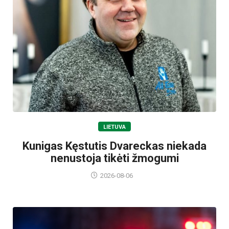
LIETUVA
Kunigas Kęstutis Dvareckas niekada
nenustoja tikėti žmogumi
2026-08-06