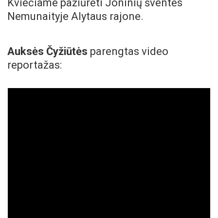
Kviečiame pažiūrėti Joninių šventės
Nemunaityje Alytaus rajone.
Auksės Čyžiūtės
parengtas video
reportažas: