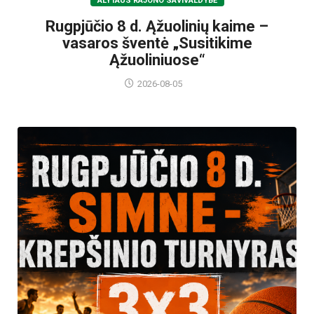
ALYTAUS RAJONO SAVIVALDYBĖ
Rugpjūčio 8 d. Ąžuolinių kaime –
vasaros šventė „Susitikime
Ąžuoliniuose“
2026-08-05