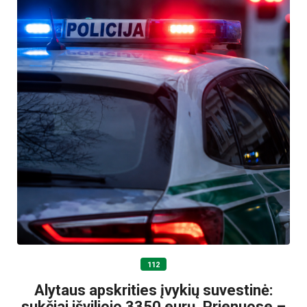
112
Alytaus apskrities įvykių suvestinė:
sukčiai išviliojo 3350 eurų, Prienuose –