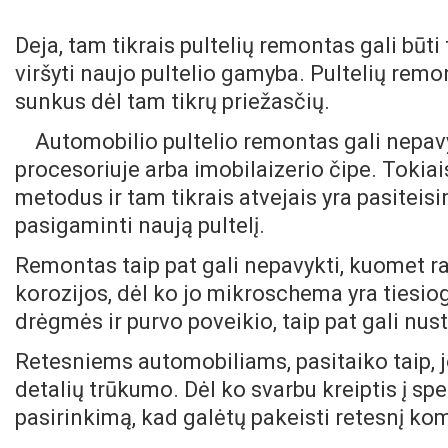
Deja, tam tikrais pultelių remontas gali būt
viršyti naujo pultelio gamyba. Pultelių rem
sunkus dėl tam tikrų priežasčių.
Automobilio pultelio remontas gali nepav
procesoriuje arba imobilaizerio čipe. Tokiai
metodus ir tam tikrais atvejais yra pasiteis
pasigaminti naują pultelį.
Remontas taip pat gali nepavykti, kuomet ra
korozijos, dėl ko jo mikroschema yra tiesiog
drėgmės ir purvo poveikio, taip pat gali nus
Retesniems automobiliams, pasitaiko taip, 
detalių trūkumo. Dėl ko svarbu kreiptis į speci
pasirinkimą, kad galėtų pakeisti retesnį k