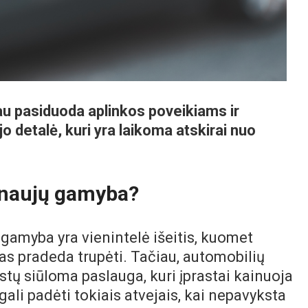
iau pasiduoda aplinkos poveikiams ir
jo detalė, kuri yra laikoma atskirai nuo
 naujų gamyba?
 gamyba yra vienintelė išeitis, kuomet
as pradeda trupėti. Tačiau, automobilių
istų siūloma paslauga, kuri įprastai kainuoja
ali padėti tokiais atvejais, kai nepavyksta