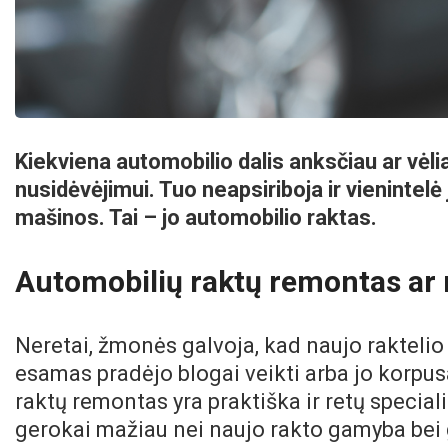
Kiekviena automobilio dalis anksčiau ar vėl
nusidėvėjimui. Tuo neapsiriboja ir vienintelė 
mašinos. Tai – jo automobilio raktas.
Automobilių raktų remontas ar
Neretai, žmonės galvoja, kad naujo raktelio
esamas pradėjo blogai veikti arba jo korpus
raktų remontas yra praktiška ir retų special
gerokai mažiau nei naujo rakto gamyba bei g