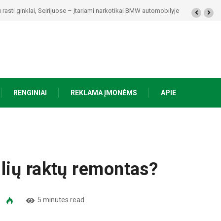
rasti ginklai, Seirijuose – įtariami narkotikai BMW automobilyje
RENGINIAI
REKLAMA ĮMONĖMS
APIE
lių raktų remontas?
5 minutes read