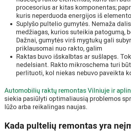
procesorius ar kitas komponentas; papra
kuris neperduoda energijos iš elemento į
Suplyšo pultelio gumytės. Nemaža dali
medžiagas, kurios suteikia patogumą, be
Dažnai, gumytės virš mygtukų gali subyrėti
priklausomai nuo rakto, galim
Raktas buvo išskalbtas ar sušlapęs. Toki
nedelsiant. Rakto mikroschema turi būti
perlituoti, kol niekas nebuvo paveikta k
Automobilių raktų remontas Vilniuje ir apli
siekia pasiūlyti optimaliausią problemos s
lūžo arba reikalingas naujas.
Kada pultelių remontas yra ne