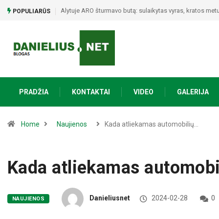
Alytuje ARO šturmavo butą: sulaikytas vyras, kratos metu 
POPULIARŪS
PRADŽIA
KONTAKTAI
VIDEO
GALERIJA
Home
Naujienos
Kada atliekamas automobilių…
Kada atliekamas automobi
Danieliusnet
2024-02-28
0
NAUJIENOS