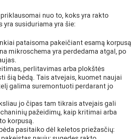
priklausomai nuo to, koks yra rakto
 yra susiduriama yra šie:
unkiai pataisoma pakeičiant esamą korpusą
Sena mikroschema yra perdedama atgal, po
aujas.
itimas, perlitavimas arba plokštės
ti šią bėdą. Tais atvejais, kuomet naujai
ltelį galima suremontuoti perdarant jo
sliau jo čipas tam tikrais atvejais gali
mechaninių pažeidimų, kaip kritimai arba
kto korpusą.
bėda pasitaiko dėl keletos priežasčių:
i pakeistas nauju; sugedęs rakto