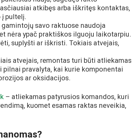
sčiausiai atkibęs arba iškritęs kontaktas,
 pultelį.
s gamintojų savo raktuose naudoja
t nėra ypač praktiškos ilguoju laikotarpiu.
, suplyšti ar iškristi. Tokiais atvejais,
ais atvejais, remontas turi būti atliekamas
 pilnai pravalyta, kai kurie komponentai
orozijos ar oksidacijos.
nk
– atliekamas patyrusios komandos, kuri
prendimą, kuomet esamas raktas neveikia,
įmanomas?