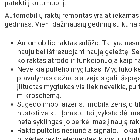
patekti į automobilį.
Automobilių raktų remontas yra atliekamas 
gedimas. Vieni dažniausių gedimų su kuriais
Automobilio raktas sulūžo. Tai yra nes
nauju bei išfrezuojant naują geležtę. 
ko raktas atrodo ir funkcionuoja kaip n
Neveikia pultelio mygtukas. Mygtuko ke
pravalymas dažnais atvejais gali išspręs
įlituotas mygtukas vis tiek neveikia, pu
mikroschemą.
Sugedo imobilaizeris. Imobilaizeris, o tik
nustoti veikti. Įprastai tai įvyksta dėl 
netaisyklingas jo perkėlimas į naują ra
Rakto pultelis nesiunčia signalo. Tokia 
nusėdęs rakto elementas, kuris turi būt