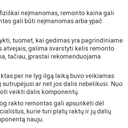
i fiziškai neįmanomas, remonto kaina gali
ontas gali būti neįmanomas arba ypač
ykti, tuomet, kai gedimas yra pagrindiniame
s atvejais, galima svarstyti kelis remonto
ina, tačiau, įprastai rekomenduojama
ktas per ne lyg ilgą laiką buvo veikiamas
 sutrupėjusi ar net jos dalis nebelikusi. Nuo
toti veikti dalis komponentų.
jog rakto remontas gali apsunkėti dėl
alistus, kurie turi platų raktų ir jų dalių
omponentą nauju.