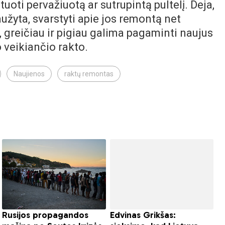
ti pervažiuotą ar sutrupintą pultelį. Deja,
žyta, svarstyti apie jos remontą net
, greičiau ir pigiau galima pagaminti naujus
o veikiančio rakto.
Naujienos
raktų remontas