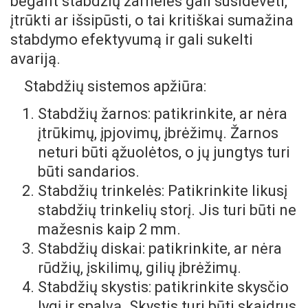
bėgant stabdžių žarnelės gali susidėvėti,
įtrūkti ar išsipūsti, o tai kritiškai sumažina
stabdymo efektyvumą ir gali sukelti
avariją.
Stabdžių sistemos apžiūra:
Stabdžių žarnos: patikrinkite, ar nėra
įtrūkimų, įpjovimų, įbrėžimų. Žarnos
neturi būti ąžuolėtos, o jų jungtys turi
būti sandarios.
Stabdžių trinkelės: Patikrinkite likusį
stabdžių trinkelių storį. Jis turi būti ne
mažesnis kaip 2 mm.
Stabdžių diskai: patikrinkite, ar nėra
rūdžių, įskilimų, gilių įbrėžimų.
Stabdžių skystis: patikrinkite skysčio
lygį ir spalvą. Skystis turi būti skaidrus