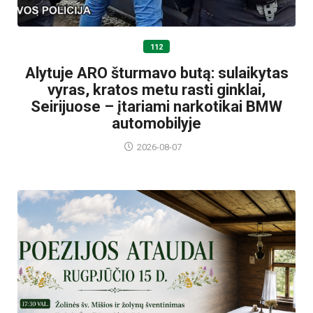
112
Alytuje ARO šturmavo butą: sulaikytas
vyras, kratos metu rasti ginklai,
Seirijuose – įtariami narkotikai BMW
automobilyje
2026-08-07