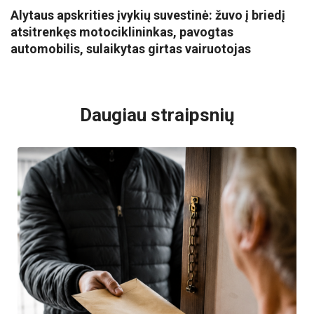
Alytaus apskrities įvykių suvestinė: žuvo į briedį
atsitrenkęs motociklininkas, pavogtas
automobilis, sulaikytas girtas vairuotojas
VISI POPULIARIAUSI
Daugiau straipsnių