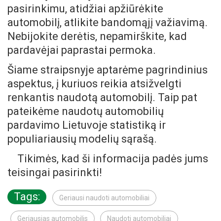
pasirinkimu, atidžiai apžiūrėkite
automobilį, atlikite bandomąjį važiavimą.
Nebijokite derėtis, nepamirškite, kad
pardavėjai paprastai permoka.
Šiame straipsnyje aptarėme pagrindinius
aspektus, į kuriuos reikia atsižvelgti
renkantis naudotą automobilį. Taip pat
pateikėme naudotų automobilių
pardavimo Lietuvoje statistiką ir
populiariausių modelių sąrašą.
Tikimės, kad ši informacija padės jums
teisingai pasirinkti!
Tags:
Geriausi naudoti automobiliai
Geriausias automobilis
Naudoti automobiliai