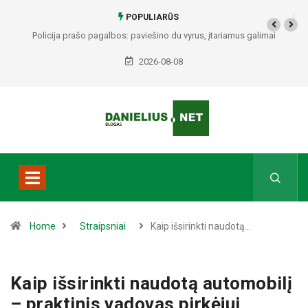
POPULIARŪS
Alytuje ARO šturmavo butą: sulaikytas vyras, kratos metu rasti ginklai,
Seirijuose – įtariami narkotikai BMW automobilyje
2026-08-08
Home
Straipsniai
Kaip išsirinkti naudotą…
Kaip išsirinkti naudotą automobilį
– praktinis vadovas pirkėjui