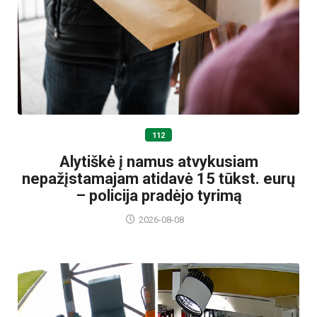
112
Alytiškė į namus atvykusiam
nepažįstamajam atidavė 15 tūkst. eurų
– policija pradėjo tyrimą
2026-08-08