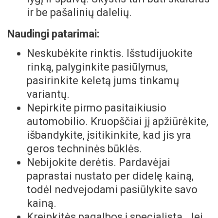
ir be pašalinių dalelių.
Naudingi patarimai:
Neskubėkite rinktis. Išstudijuokite
rinką, palyginkite pasiūlymus,
pasirinkite keletą jums tinkamų
variantų.
Nepirkite pirmo pasitaikiusio
automobilio. Kruopščiai jį apžiūrėkite,
išbandykite, įsitikinkite, kad jis yra
geros techninės būklės.
Nebijokite derėtis. Pardavėjai
paprastai nustato per didelę kainą,
todėl nedvejodami pasiūlykite savo
kainą.
Kreipkitės pagalbos į specialistą. Jei