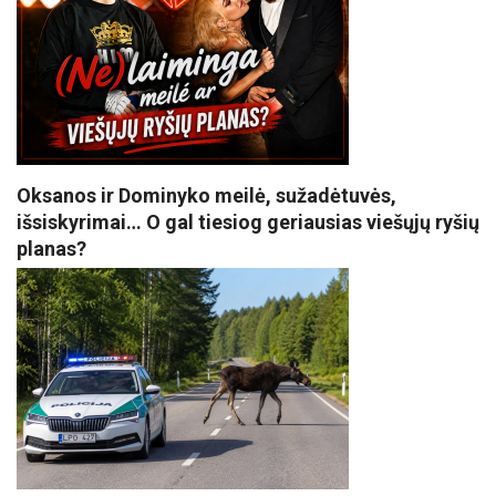
Oksanos ir Dominyko meilė, sužadėtuvės,
išsiskyrimai… O gal tiesiog geriausias viešųjų ryšių
planas?