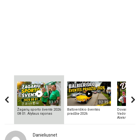
03:17
02:35
Žagarių sporto šventė 2026
Balbieriškio šventės
Dovainonių ka
08 01. Alytaus rajonas
pradžia-2026
Vadovas Vyta
Aleknavičius
Danieliusnet