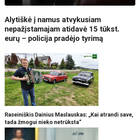
Alytiškė į namus atvykusiam
nepažįstamajam atidavė 15 tūkst.
eurų – policija pradėjo tyrimą
Raseiniškis Dainius Maslauskas: „Kai atrandi save,
tada žmogui nieko netrūksta“