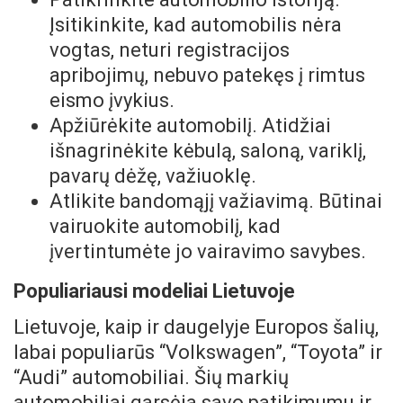
Įsitikinkite, kad automobilis nėra
vogtas, neturi registracijos
apribojimų, nebuvo patekęs į rimtus
eismo įvykius.
Apžiūrėkite automobilį. Atidžiai
išnagrinėkite kėbulą, saloną, variklį,
pavarų dėžę, važiuoklę.
Atlikite bandomąjį važiavimą. Būtinai
vairuokite automobilį, kad
įvertintumėte jo vairavimo savybes.
Populiariausi modeliai Lietuvoje
Lietuvoje, kaip ir daugelyje Europos šalių,
labai populiarūs “Volkswagen”, “Toyota” ir
“Audi” automobiliai. Šių markių
automobiliai garsėja savo patikimumu ir