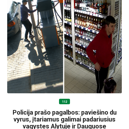
112
Policija prašo pagalbos: paviešino du
vyrus, įtariamus galimai padariusius
vagystes Alytuje ir Dauguose