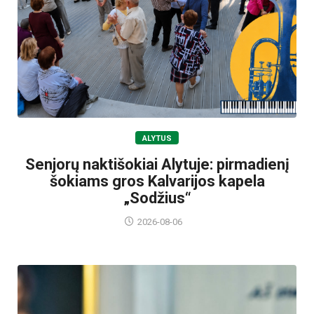
ALYTUS
Senjorų naktišokiai Alytuje: pirmadienį
šokiams gros Kalvarijos kapela
„Sodžius“
2026-08-06