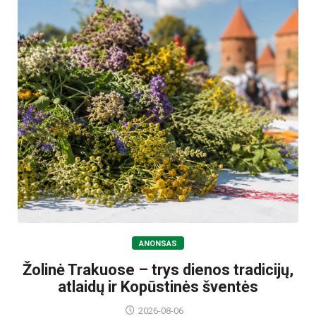
ANONSAS
Žolinė Trakuose – trys dienos tradicijų,
atlaidų ir Kopūstinės šventės
2026-08-06