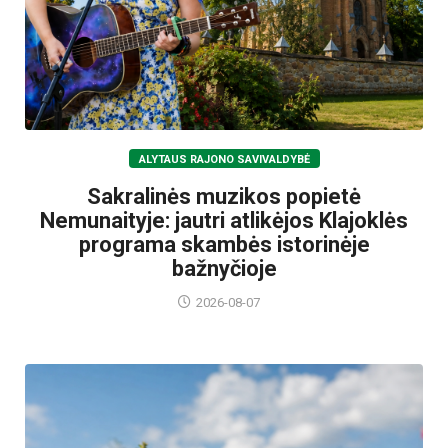
ALYTAUS RAJONO SAVIVALDYBĖ
Sakralinės muzikos popietė
Nemunaityje: jautri atlikėjos Klajoklės
programa skambės istorinėje
bažnyčioje
2026-08-07