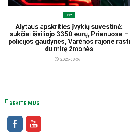
112
Alytaus apskrities įvykių suvestinė:
sukčiai išviliojo 3350 eurų, Prienuose –
policijos gaudynės, Varėnos rajone rasti
du mirę žmonės
2026-08-06
SEKITE MUS