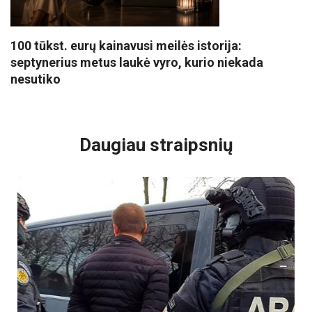
100 tūkst. eurų kainavusi meilės istorija:
septynerius metus laukė vyro, kurio niekada
nesutiko
VISI POPULIARIAUSI
Daugiau straipsnių