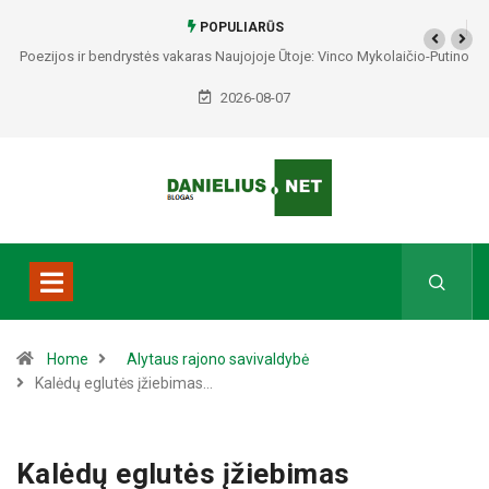
POPULIARŪS
Poezijos ir bendrystės vakaras Naujojoje Ūtoje: Vinco Mykolaičio-Putino
tėviškėje skambės eilės, dainos ir arbatos puodelių šiluma
2026-08-07
Home
Alytaus rajono savivaldybė
Kalėdų eglutės įžiebimas…
Kalėdų eglutės įžiebimas