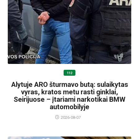
112
Alytuje ARO šturmavo butą: sulaikytas
vyras, kratos metu rasti ginklai,
Seirijuose – įtariami narkotikai BMW
automobilyje
2026-08-07