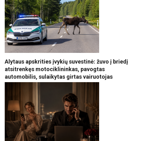
Alytaus apskrities įvykių suvestinė: žuvo į briedį
atsitrenkęs motociklininkas, pavogtas
automobilis, sulaikytas girtas vairuotojas