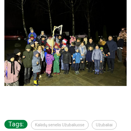
Tags:
Kalėdų senelis Užubaliuose
Užubaliai