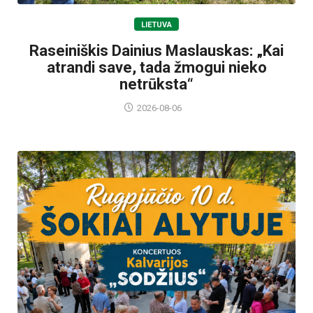
LIETUVA
Raseiniškis Dainius Maslauskas: „Kai
atrandi save, tada žmogui nieko
netrūksta“
2026-08-06