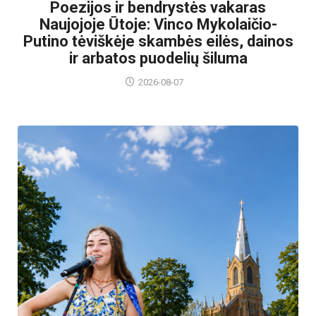
Poezijos ir bendrystės vakaras
Naujojoje Ūtoje: Vinco Mykolaičio-
Putino tėviškėje skambės eilės, dainos
ir arbatos puodelių šiluma
2026-08-07