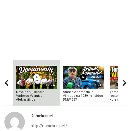
17:24
06:21
Dovainonių kapela.
Arūnas Adomaitis iš
Tomas Aliulis
Vadovas Vytautas
Vilniaus su 1939 m. laidos
restauratorius
Aleknavičius
BMW 327
kolekcionieriu
Danieliusnet
http://danielius.net/