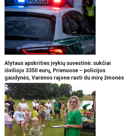
Alytaus apskrities įvykių suvestinė: sukčiai
išviliojo 3350 eurų, Prienuose – policijos
gaudynės, Varėnos rajone rasti du mirę žmonės