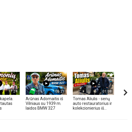
17:24
06:21
01:08
kapela.
Arūnas Adomaitis iš
Tomas Aliulis - senų
„Pune
tautas
Vilniaus su 1939 m.
auto restauratorius ir
2026 
s
laidos BMW 327
kolekcionierius iš...