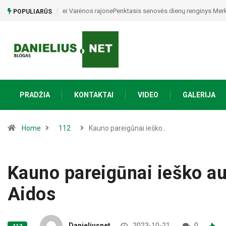
Penktasis senovės dienų renginys Merkinėje iškeliauja p
POPULIARŪS
PRADŽIA
KONTAKTAI
VIDEO
GALERIJA
Home
112
Kauno pareigūnai ieško…
Kauno pareigūnai ieško a
Aidos
Danieliusnet
2023-10-21
0