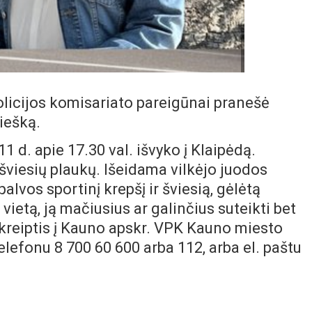
icijos komisariato pareigūnai pranešė
iešką.
1 d. apie 17.30 val. išvyko į Klaipėdą.
viesių plaukų. Išeidama vilkėjo juodos
alvos sportinį krepšį ir šviesią, gėlėtą
ietą, ją mačiusius ar galinčius suteikti bet
kreiptis į Kauno apskr. VPK Kauno miesto
efonu 8 700 60 600 arba 112, arba el. paštu