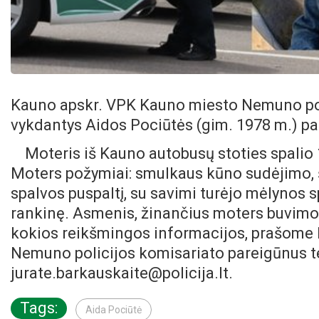
Kauno apskr. VPK Kauno miesto Nemuno pol
vykdantys Aidos Pociūtės (gim. 1978 m.) pa
Moteris iš Kauno autobusų stoties spalio 1
Moters požymiai: smulkaus kūno sudėjimo, š
spalvos puspaltį, su savimi turėjo mėlynos sp
rankinę. Asmenis, žinančius moters buvimo v
kokios reikšmingos informacijos, prašome 
Nemuno policijos komisariato pareigūnus tel
jurate.barkauskaite@policija.lt.
Tags:
Aida Pociūtė