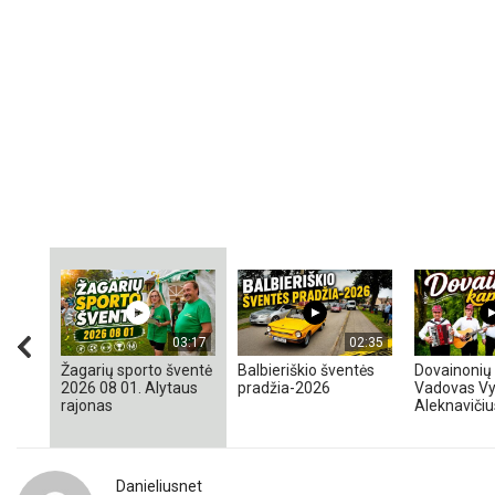
03:17
02:35
Žagarių sporto šventė
Balbieriškio šventės
Dovainonių 
2026 08 01. Alytaus
pradžia-2026
Vadovas Vy
rajonas
Aleknavičiu
Danieliusnet