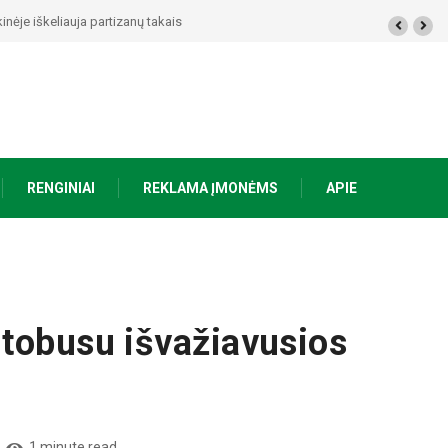
artizanų takais
RENGINIAI
REKLAMA ĮMONĖMS
APIE
utobusu išvažiavusios
1 minute read