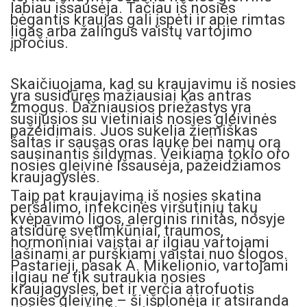
labiau išsausėja. Tačiau iš nosies
bėgantis kraujas gali įspėti ir apie rimtas
ligas arba žalingus vaistų vartojimo
įpročius.
Skaičiuojama, kad su kraujavimu iš nosies
yra susidūręs mažiausiai kas antras
žmogus. Dažniausios priežastys yra
susijusios su vietiniais nosies gleivinės
pažeidimais. Juos sukelia žiemiškas
šaltas ir sausas oras lauke bei namų orą
sausinantis šildymas. Veikiama tokio oro
nosies gleivinė išsausėja, pažeidžiamos
kraujagyslės.
Taip pat kraujavimą iš nosies skatina
peršalimo, infekcinės viršutinių takų
kvėpavimo ligos, alerginis rinitas, nosyje
atsidūrę svetimkūniai, traumos,
hormoniniai vaistai ar ilgiau vartojami
lašinami ar purškiami vaistai nuo slogos.
Pastarieji, pasak A. Mikelionio, vartojami
ilgiau ne tik sutraukia nosies
kraujagysles, bet ir verčia atrofuotis
nosies gleivinę – ši išplonėja ir atsiranda