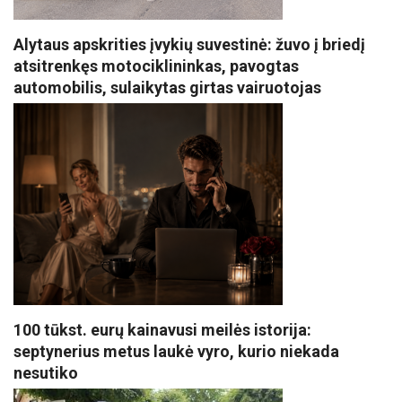
Alytaus apskrities įvykių suvestinė: žuvo į briedį
atsitrenkęs motociklininkas, pavogtas
automobilis, sulaikytas girtas vairuotojas
100 tūkst. eurų kainavusi meilės istorija:
septynerius metus laukė vyro, kurio niekada
nesutiko