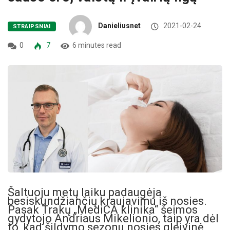
Danieliusnet
2021-02-24
STRAIPSNIAI
0
7
6 minutes read
Šaltuoju metų laiku padaugėja
besiskundžiančių kraujavimu iš nosies.
Pasak
Trakų
„MediCA klinika“
šeimos
gydytojo Andriaus Mikelionio, taip yra dėl
to, kad šildymo sezonu nosies gleivinė