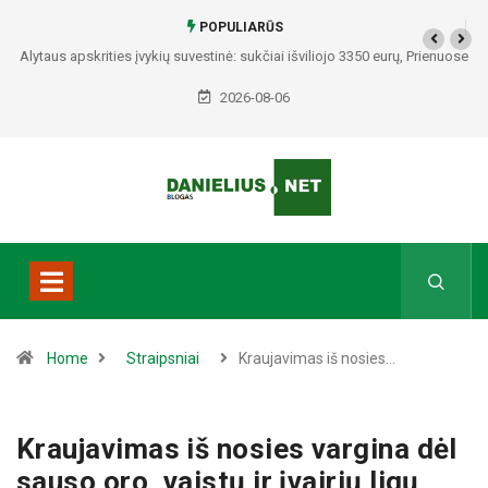
POPULIARŪS
Alytaus apskrities įvykių suvestinė: sukčiai išviliojo 3350 eurų, Prienuose
– policijos gaudynės, Varėnos rajone rasti du mirę žmonės
2026-08-06
Home
Straipsniai
Kraujavimas iš nosies…
Kraujavimas iš nosies vargina dėl
sauso oro, vaistų ir įvairių ligų