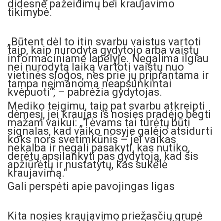
didesnė pažeidimų bei kraujavimo
tikimybė.
„Būtent dėl to itin svarbu vaistus vartoti
taip, kaip nurodyta gydytojo arba vaistų
informaciniame lapelyje. Negalima ilgiau
nei nurodytą laiką vartoti vaistų nuo
vietinės slogos, nes prie jų priprantama ir
tampa neįmanoma neapsunkintai
kvėpuoti“, – pabrėžia gydytojas.
Mediko teigimu, taip pat svarbu atkreipti
dėmesį, jei kraujas iš nosies pradėjo bėgti
mažam vaikui: „Tėvams tai turėtų būti
signalas, kad vaiko nosyje galėjo atsidurti
koks nors svetimkūnis – jei vaikas
nekalba ir negali pasakyti, kas nutiko,
derėtų apsilankyti pas gydytoją, kad šis
apžiūrėtų ir nustatytų, kas sukėlė
kraujavimą.“
Gali perspėti apie pavojingas ligas
Kita nosies kraujavimo priežasčių grupė