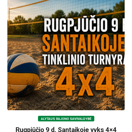
ALYTAUS RAJONO SAVIVALDYBĖ
Rugpjūčio 9 d. Santaikoje vyks 4×4