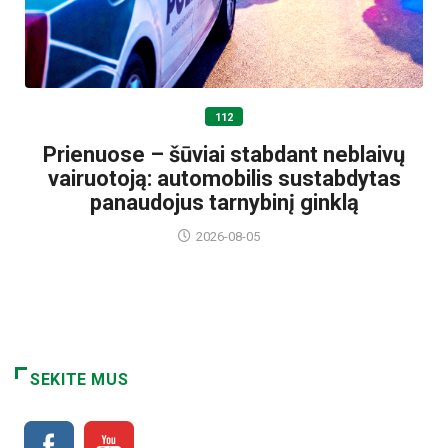
112
Prienuose – šūviai stabdant neblaivų
vairuotoją: automobilis sustabdytas
panaudojus tarnybinį ginklą
2026-08-05
SEKITE MUS