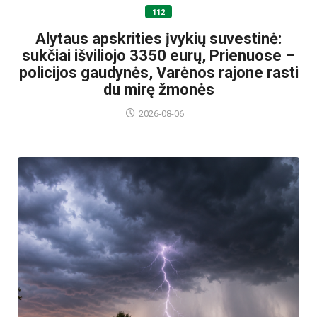
112
Alytaus apskrities įvykių suvestinė:
sukčiai išviliojo 3350 eurų, Prienuose –
policijos gaudynės, Varėnos rajone rasti
du mirę žmonės
2026-08-06