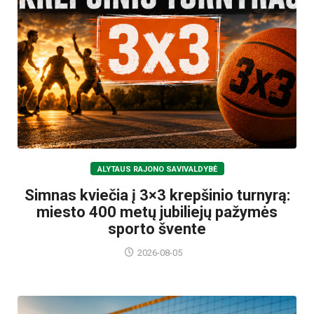
ALYTAUS RAJONO SAVIVALDYBĖ
Simnas kviečia į 3×3 krepšinio turnyrą:
miesto 400 metų jubiliejų pažymės
sporto švente
2026-08-05