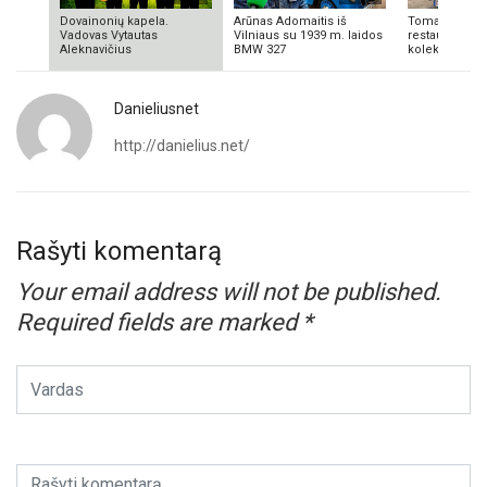
Dovainonių kapela.
Arūnas Adomaitis iš
Tomas Aliulis
Vadovas Vytautas
Vilniaus su 1939 m. laidos
restauratorius
Aleknavičius
BMW 327
kolekcionieriu
Danieliusnet
http://danielius.net/
Rašyti komentarą
Your email address will not be published.
Required fields are marked
*