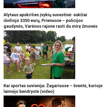
Alytaus apskrities įvykių suvestinė: sukčiai
išviliojo 3350 eurų, Prienuose – policijos
gaudynės, Varėnos rajone rasti du mirę žmonės
Kai sportas suvienija: Žagariuose – šventė, kurioje
laimėjo bendrystė (video)