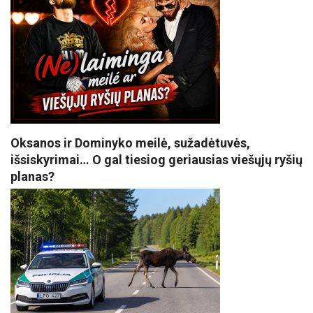
Oksanos ir Dominyko meilė, sužadėtuvės,
išsiskyrimai… O gal tiesiog geriausias viešųjų ryšių
planas?