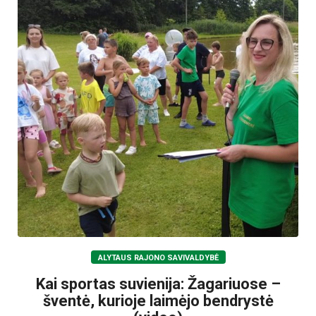
ALYTAUS RAJONO SAVIVALDYBĖ
Kai sportas suvienija: Žagariuose –
šventė, kurioje laimėjo bendrystė