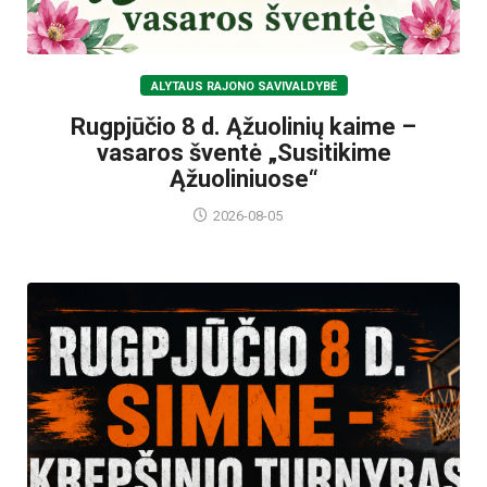
ALYTAUS RAJONO SAVIVALDYBĖ
Rugpjūčio 8 d. Ąžuolinių kaime –
vasaros šventė „Susitikime
Ąžuoliniuose“
2026-08-05