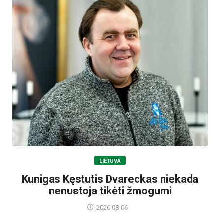
LIETUVA
Kunigas Kęstutis Dvareckas niekada
nenustoja tikėti žmogumi
2026-08-06