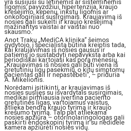
yra susijusi su lėtinėmis ar sisteminėmis
ligomis, pavyzdžiui, hipertenzija, kraujo
krešėjimo, kepenų, inkstų ligomis ar
onkologiniais susirgimais. Kraujavimą iš
nosies gali sukelti ir kraujo krešėjimą
mažinantys vaistai ar vaistai nuo
skausmo.
Anot Trakų „MediCA klinika“ šeimos
gydytojo, į specialistą būtina kreiptis tada,
kai kraujavimas iš nosies gausus ir
patiems jo sustabdyti nepavyksta arba kai
periodiškai kartojasi kas porą mėnesių.
„Kraujavimas iš nosies gali būti viena iš
gretutinių ligų pasekmių, o kitų simptomų
pacientas gali ir nepastebėti“, – priduria
A. Mikelionis.
Norėdami įsitikinti, ar kraujavimas iš
nosies susijęs su išvardytais susirgimais,
medikai pirmiausia įvertina paciento
gretutines ligas, vartojamus vaistus,
atlieka bendrą kraujo tyrimą ir kraujo
krešumo tyrimą. Taip pat atliekama
nosies apžiūra – otorinolaringologas gali
paskirti endoskopinį tyrimą ir su nedidele
kamera apžiūrėti nosies vidų.