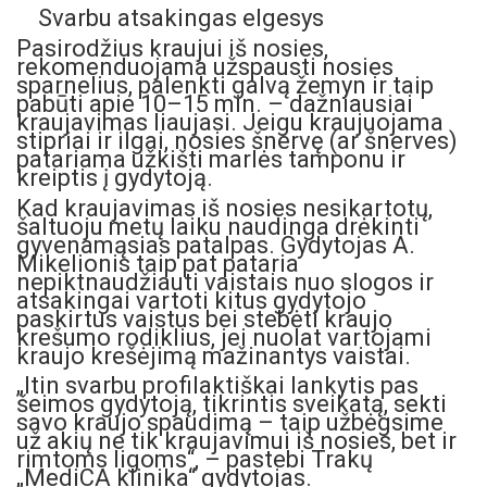
Svarbu atsakingas elgesys
Pasirodžius kraujui iš nosies,
rekomenduojama užspausti nosies
sparnelius, palenkti galvą žemyn ir taip
pabūti apie 10–15 min. – dažniausiai
kraujavimas liaujasi. Jeigu kraujuojama
stipriai ir ilgai, nosies šnervę (ar šnerves)
patariama užkišti marlės tamponu ir
kreiptis į gydytoją.
Kad kraujavimas iš nosies nesikartotų,
šaltuoju metų laiku naudinga drėkinti
gyvenamąsias patalpas. Gydytojas A.
Mikelionis taip pat pataria
nepiktnaudžiauti vaistais nuo slogos ir
atsakingai vartoti kitus gydytojo
paskirtus vaistus bei stebėti kraujo
krešumo rodiklius, jei nuolat vartojami
kraujo krešėjimą mažinantys vaistai.
„Itin svarbu profilaktiškai lankytis pas
šeimos gydytoją, tikrintis sveikatą, sekti
savo kraujo spaudimą – taip užbėgsime
už akių ne tik kraujavimui iš nosies, bet ir
rimtoms ligoms“, – pastebi Trakų
„MediCA klinika“ gydytojas.