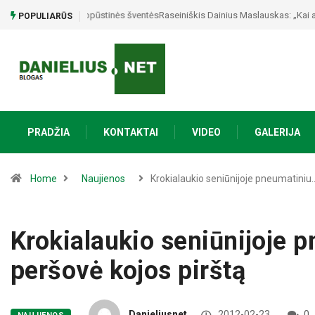
Raseiniškis Dainius Maslauskas: „Kai atrandi save, tada
POPULIARŪS
PRADŽIA
KONTAKTAI
VIDEO
GALERIJA
Home
Naujienos
Krokialaukio seniūnijoje pneumatiniu
Krokialaukio seniūnijoje 
peršovė kojos pirštą
Danieliusnet
2012-02-23
0