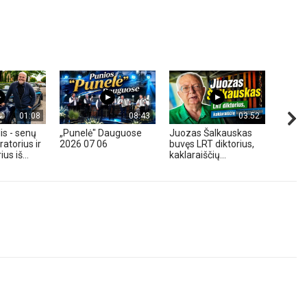
01:08
08:43
03:52
is - senų
„Punelė" Dauguose
Juozas Šalkauskas
„Hond
atorius ir
2026 07 06
buvęs LRT diktorius,
m. - A
us iš...
kaklaraiščių...
Zavadz