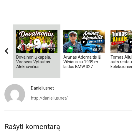
17:24
06:21
Dovainonių kapela.
Arūnas Adomaitis iš
Tomas Aliul
Vadovas Vytautas
Vilniaus su 1939 m.
auto restaur
Aleknavičius
laidos BMW 327
kolekcionieri
Danieliusnet
http://danielius.net/
Rašyti komentarą