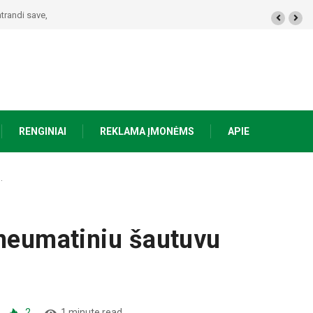
 žmogui nieko netrūksta“
RENGINIAI
REKLAMA ĮMONĖMS
APIE
…
pneumatiniu šautuvu
2
1 minute read