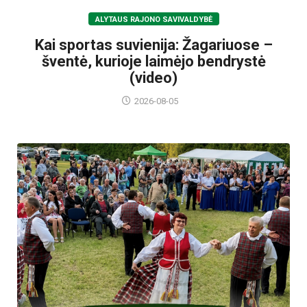
ALYTAUS RAJONO SAVIVALDYBĖ
Kai sportas suvienija: Žagariuose –
šventė, kurioje laimėjo bendrystė
(video)
2026-08-05