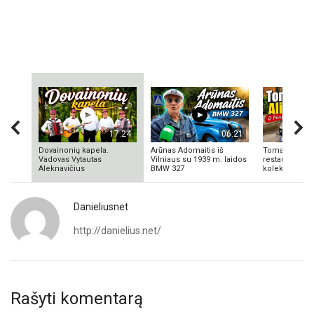
17:24
06:21
Dovainonių kapela.
Arūnas Adomaitis iš
Tomas Aliulis
Vadovas Vytautas
Vilniaus su 1939 m. laidos
restauratorius
Aleknavičius
BMW 327
kolekcionieriu
Danieliusnet
http://danielius.net/
Rašyti komentarą