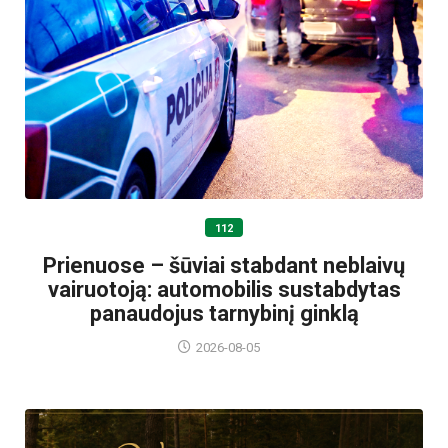
112
Prienuose – šūviai stabdant neblaivų
vairuotoją: automobilis sustabdytas
panaudojus tarnybinį ginklą
2026-08-05