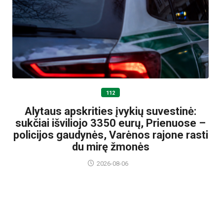
112
Alytaus apskrities įvykių suvestinė:
sukčiai išviliojo 3350 eurų, Prienuose –
policijos gaudynės, Varėnos rajone rasti
du mirę žmonės
2026-08-06