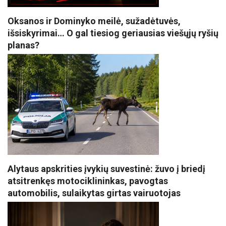
Oksanos ir Dominyko meilė, sužadėtuvės,
išsiskyrimai… O gal tiesiog geriausias viešųjų ryšių
planas?
Alytaus apskrities įvykių suvestinė: žuvo į briedį
atsitrenkęs motociklininkas, pavogtas
automobilis, sulaikytas girtas vairuotojas