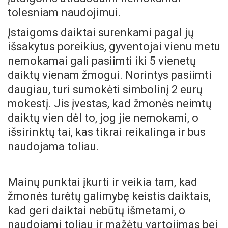
tolesniam naudojimui.
Įstaigoms daiktai surenkami pagal jų
išsakytus poreikius, gyventojai vienu metu
nemokamai gali pasiimti iki 5 vienetų
daiktų vienam žmogui. Norintys pasiimti
daugiau, turi sumokėti simbolinį 2 eurų
mokestį. Jis įvestas, kad žmonės neimtų
daiktų vien dėl to, jog jie nemokami, o
išsirinktų tai, kas tikrai reikalinga ir bus
naudojama toliau.
Mainų punktai įkurti ir veikia tam, kad
žmonės turėtų galimybę keistis daiktais,
kad geri daiktai nebūtų išmetami, o
naudojami toliau ir mažėtų vartojimas bei