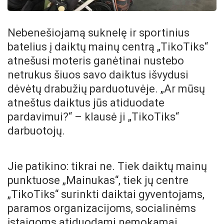
Nebenešiojamą suknelę ir sportinius
batelius į daiktų mainų centrą „TikoTiks“
atnešusi moteris ganėtinai nustebo
netrukus šiuos savo daiktus išvydusi
dėvėtų drabužių parduotuvėje. „Ar mūsų
atneštus daiktus jūs atiduodate
pardavimui?“ – klausė ji „TikoTiks“
darbuotojų.
Jie patikino: tikrai ne. Tiek daiktų mainų
punktuose „Mainukas“, tiek jų centre
„TikoTiks“ surinkti daiktai gyventojams,
paramos organizacijoms, socialinėms
įstaigoms atiduodami nemokamai