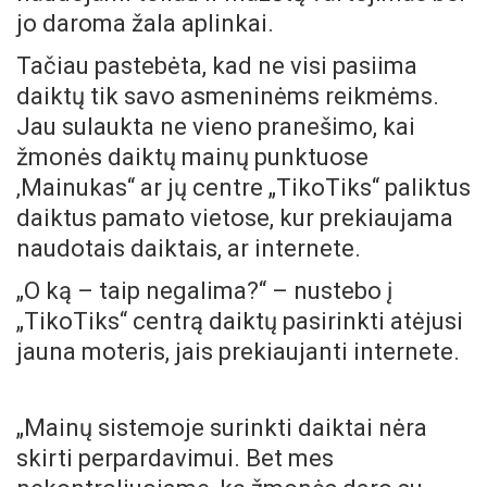
jo daroma žala aplinkai.
Tačiau pastebėta, kad ne visi pasiima
daiktų tik savo asmeninėms reikmėms.
Jau sulaukta ne vieno pranešimo, kai
žmonės daiktų mainų punktuose
‚Mainukas“ ar jų centre „TikoTiks“ paliktus
daiktus pamato vietose, kur prekiaujama
naudotais daiktais, ar internete.
„O ką – taip negalima?“ – nustebo į
„TikoTiks“ centrą daiktų pasirinkti atėjusi
jauna moteris, jais prekiaujanti internete.
„Mainų sistemoje surinkti daiktai nėra
skirti perpardavimui. Bet mes