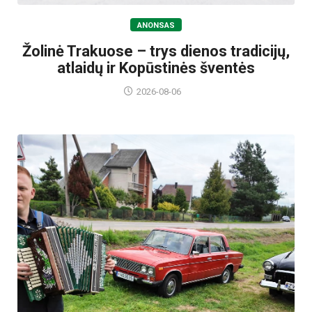
ANONSAS
Žolinė Trakuose – trys dienos tradicijų,
atlaidų ir Kopūstinės šventės
2026-08-06