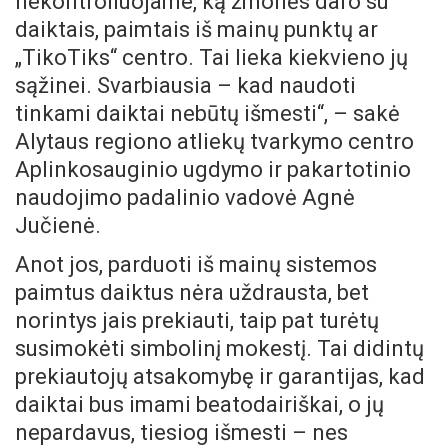
nekontroliuojame, ką žmonės daro su
daiktais, paimtais iš mainų punktų ar
„TikoTiks“ centro. Tai lieka kiekvieno jų
sąžinei. Svarbiausia – kad naudoti
tinkami daiktai nebūtų išmesti“, – sakė
Alytaus regiono atliekų tvarkymo centro
Aplinkosauginio ugdymo ir pakartotinio
naudojimo padalinio vadovė Agnė
Jučienė.
Anot jos, parduoti iš mainų sistemos
paimtus daiktus nėra uždrausta, bet
norintys jais prekiauti, taip pat turėtų
susimokėti simbolinį mokestį. Tai didintų
prekiautojų atsakomybę ir garantijas, kad
daiktai bus imami beatodairiškai, o jų
nepardavus, tiesiog išmesti – nes