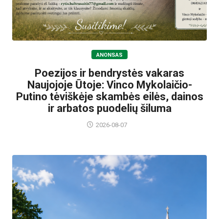
ANONSAS
Poezijos ir bendrystės vakaras
Naujojoje Ūtoje: Vinco Mykolaičio-
Putino tėviškėje skambės eilės, dainos
ir arbatos puodelių šiluma
2026-08-07