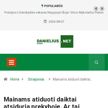
POPULIARŪS
Poezijos ir bendrystės vakaras Naujojoje Ūtoje: Vinco Mykolaičio-Putino
tėviškėje skambės eilės, dainos ir arbatos puodelių šiluma
2026-08-07
Home
Straipsniai
Mainams atiduoti daiktai…
Mainams atiduoti daiktai
atsiduria prekyboje. Ar tai