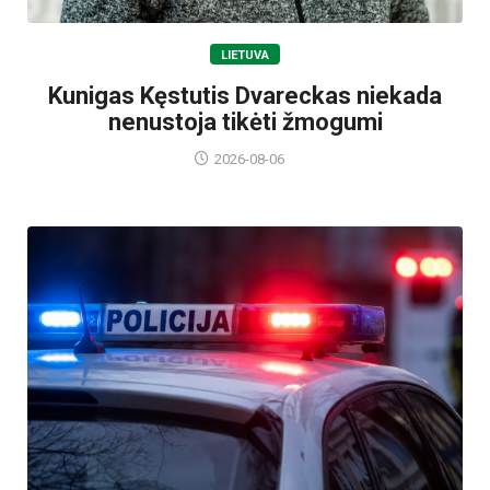
LIETUVA
Kunigas Kęstutis Dvareckas niekada
nenustoja tikėti žmogumi
2026-08-06