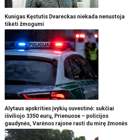
Kunigas Kęstutis Dvareckas niekada nenustoja
tikėti žmogumi
Alytaus apskrities įvykių suvestinė: sukčiai
išviliojo 3350 eurų, Prienuose – policijos
gaudynės, Varėnos rajone rasti du mirę žmonės