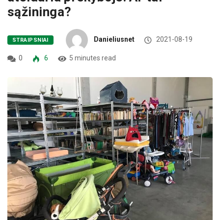
sąžininga?
Danieliusnet
2021-08-19
STRAIPSNIAI
0
6
5 minutes read