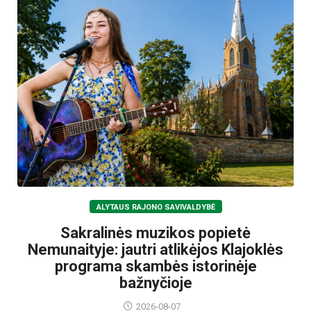
ALYTAUS RAJONO SAVIVALDYBĖ
Sakralinės muzikos popietė
Nemunaityje: jautri atlikėjos Klajoklės
programa skambės istorinėje
bažnyčioje
2026-08-07