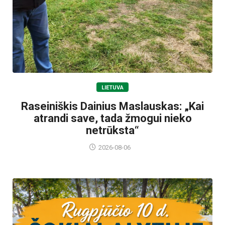
LIETUVA
Raseiniškis Dainius Maslauskas: „Kai
atrandi save, tada žmogui nieko
netrūksta“
2026-08-06