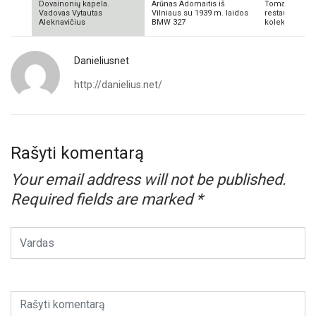
Dovainonių kapela.
Arūnas Adomaitis iš
Tomas Aliulis
Vadovas Vytautas
Vilniaus su 1939 m. laidos
restauratorius
Aleknavičius
BMW 327
kolekcionieriu
Danieliusnet
http://danielius.net/
Rašyti komentarą
Your email address will not be published.
Required fields are marked
*