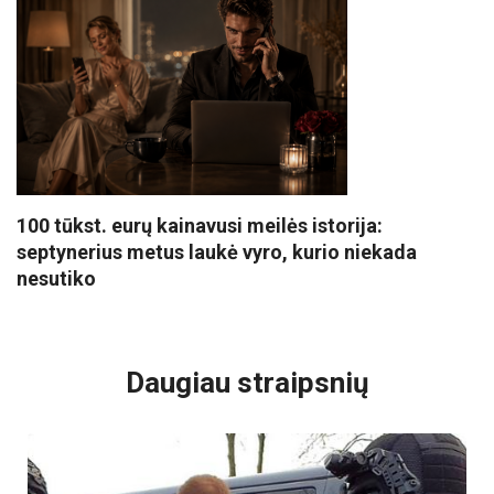
100 tūkst. eurų kainavusi meilės istorija:
septynerius metus laukė vyro, kurio niekada
nesutiko
VISI POPULIARIAUSI
Daugiau straipsnių