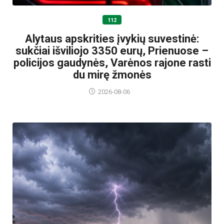
112
Alytaus apskrities įvykių suvestinė:
sukčiai išviliojo 3350 eurų, Prienuose –
policijos gaudynės, Varėnos rajone rasti
du mirę žmonės
2026-08-06