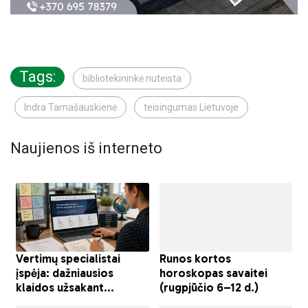
Tags:
bibliotekininkė nuteista
Indra Tamašauskienė
teisingumas Lietuvoje
Naujienos iš interneto