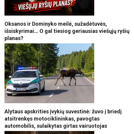
Oksanos ir Dominyko meilė, sužadėtuvės,
išsiskyrimai… O gal tiesiog geriausias viešųjų ryšių
planas?
Alytaus apskrities įvykių suvestinė: žuvo į briedį
atsitrenkęs motociklininkas, pavogtas
automobilis, sulaikytas girtas vairuotojas