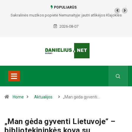
POPULIARŪS
Sakralinės muzikos popietė Nemunaityje: jautri atlikėjos Klajoklės
programa skambės istorinėje bažnyčioje
2026-08-07
Home
Aktualijos
„Man gėda gyventi…
„Man gėda gyventi Lietuvoje“ –
bibliotekininkės kova su