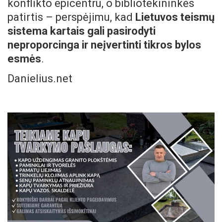
konflikto epicentru, o bibliotekininkės
patirtis – perspėjimu, kad
Lietuvos teismų
sistema kartais gali pasirodyti
neproporcinga ir neįvertinti tikros bylos
esmės
.
Danielius.net