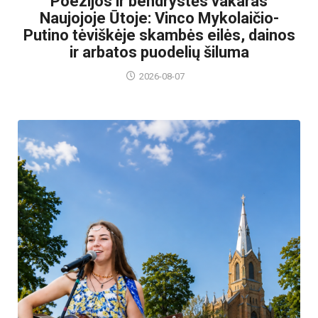
Poezijos ir bendrystės vakaras
Naujojoje Ūtoje: Vinco Mykolaičio-
Putino tėviškėje skambės eilės, dainos
ir arbatos puodelių šiluma
2026-08-07