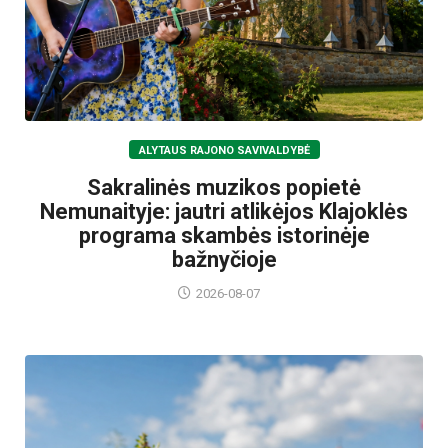
ALYTAUS RAJONO SAVIVALDYBĖ
Sakralinės muzikos popietė
Nemunaityje: jautri atlikėjos Klajoklės
programa skambės istorinėje
bažnyčioje
2026-08-07