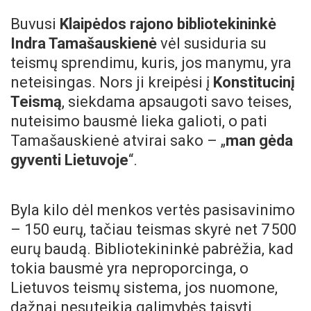
Buvusi
Klaipėdos rajono bibliotekininkė
Indra Tamašauskienė
vėl susiduria su
teismų sprendimu, kuris, jos manymu, yra
neteisingas. Nors ji kreipėsi į
Konstitucinį
Teismą
, siekdama apsaugoti savo teises,
nuteisimo bausmė lieka galioti, o pati
Tamašauskienė atvirai sako – „
man gėda
gyventi Lietuvoje
“.
Byla kilo dėl menkos vertės pasisavinimo
– 150 eurų, tačiau teismas skyrė net 7 500
eurų baudą. Bibliotekininkė pabrėžia, kad
tokia bausmė yra neproporcinga, o
Lietuvos teismų sistema, jos nuomone,
dažnai nesuteikia galimybės taisyti