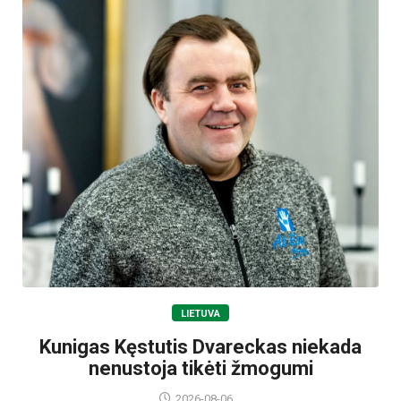
LIETUVA
Kunigas Kęstutis Dvareckas niekada
nenustoja tikėti žmogumi
2026-08-06