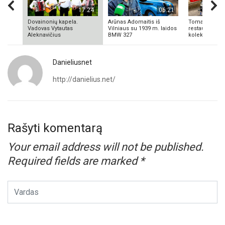
17:24
06:21
Dovainonių kapela.
Arūnas Adomaitis iš
Tomas Aliulis
Vadovas Vytautas
Vilniaus su 1939 m. laidos
restauratorius
Aleknavičius
BMW 327
kolekcionieriu
Danieliusnet
http://danielius.net/
Rašyti komentarą
Your email address will not be published.
Required fields are marked
*