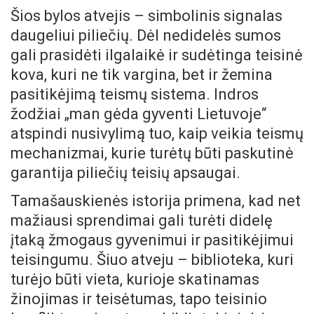
Šios bylos atvejis – simbolinis signalas
daugeliui piliečių. Dėl nedidelės sumos
gali prasidėti ilgalaikė ir sudėtinga teisinė
kova, kuri ne tik vargina, bet ir žemina
pasitikėjimą teismų sistema. Indros
žodžiai „man gėda gyventi Lietuvoje“
atspindi nusivylimą tuo, kaip veikia teismų
mechanizmai, kurie turėtų būti paskutinė
garantija piliečių teisių apsaugai.
Tamašauskienės istorija primena, kad net
mažiausi sprendimai gali turėti didelę
įtaką žmogaus gyvenimui ir pasitikėjimui
teisingumu. Šiuo atveju – biblioteka, kuri
turėjo būti vieta, kurioje skatinamas
žinojimas ir teisėtumas, tapo teisinio