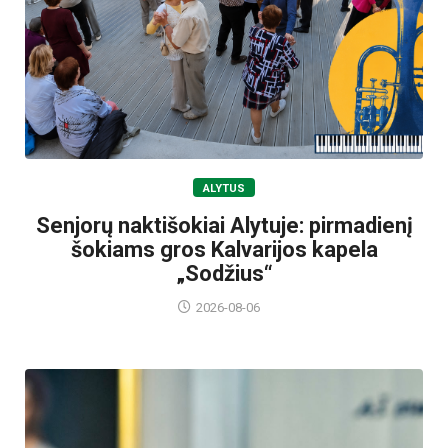
ALYTUS
Senjorų naktišokiai Alytuje: pirmadienį
šokiams gros Kalvarijos kapela
„Sodžius“
2026-08-06