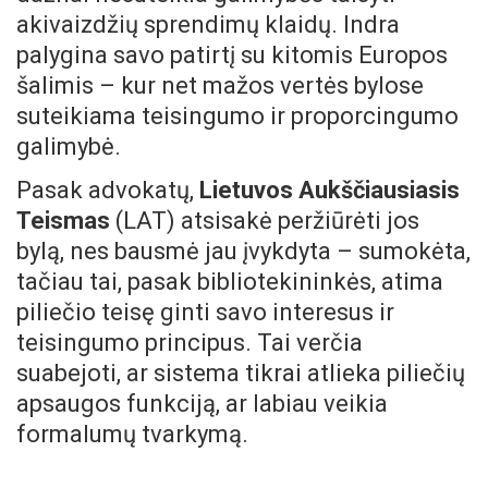
akivaizdžių sprendimų klaidų. Indra
palygina savo patirtį su kitomis Europos
šalimis – kur net mažos vertės bylose
suteikiama teisingumo ir proporcingumo
galimybė.
Pasak advokatų,
Lietuvos Aukščiausiasis
Teismas
(LAT) atsisakė peržiūrėti jos
bylą, nes bausmė jau įvykdyta – sumokėta,
tačiau tai, pasak bibliotekininkės, atima
piliečio teisę ginti savo interesus ir
teisingumo principus. Tai verčia
suabejoti, ar sistema tikrai atlieka piliečių
apsaugos funkciją, ar labiau veikia
formalumų tvarkymą.