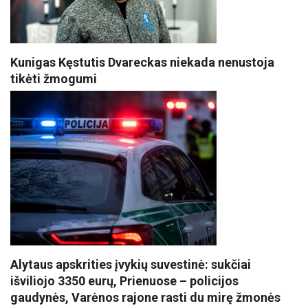
Kunigas Kęstutis Dvareckas niekada nenustoja
tikėti žmogumi
Alytaus apskrities įvykių suvestinė: sukčiai
išviliojo 3350 eurų, Prienuose – policijos
gaudynės, Varėnos rajone rasti du mirę žmonės