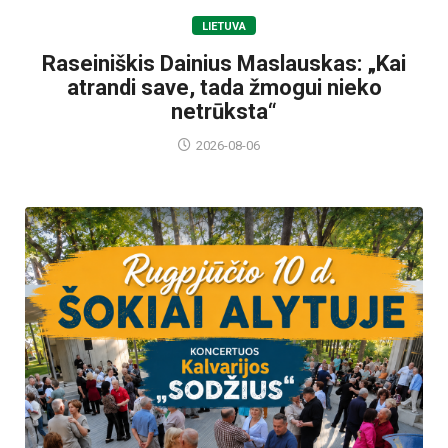
LIETUVA
Raseiniškis Dainius Maslauskas: „Kai
atrandi save, tada žmogui nieko
netrūksta“
2026-08-06