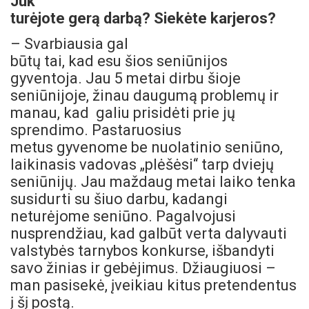
Juk
turėjote gerą darbą? Siekėte karjeros?
– Svarbiausia gal
būtų tai, kad esu šios seniūnijos
gyventoja. Jau 5 metai dirbu šioje
seniūnijoje, žinau daugumą problemų ir
manau, kad galiu prisidėti prie jų
sprendimo. Pastaruosius
metus gyvenome be nuolatinio seniūno,
laikinasis vadovas „plėšėsi“ tarp dviejų
seniūnijų. Jau maždaug metai laiko tenka
susidurti su šiuo darbu, kadangi
neturėjome seniūno. Pagalvojusi
nusprendžiau, kad galbūt verta dalyvauti
valstybės tarnybos konkurse, išbandyti
savo žinias ir gebėjimus. Džiaugiuosi –
man pasisekė, įveikiau kitus pretendentus
į šį postą.