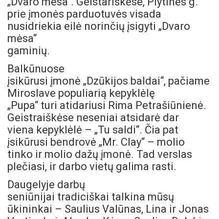
„Dvaro mėsa“. Geistariškėse, Plytinės g.
prie įmonės parduotuvės visada
nusidriekia eilė norinčių įsigyti „Dvaro
mėsa“
gaminių.
Balkūnuose
įsikūrusi įmonė „Dzūkijos baldai“, pačiame
Miroslave populiarią kepyklėlę
„Pupa“ turi atidariusi Rima Petrašiūnienė.
Geistraiškėse neseniai atsidarė dar
viena kepyklėlė – „Tu saldi“. Čia pat
įsikūrusi bendrovė „Mr. Clay“ – molio
tinko ir molio dažų įmonė. Tad verslas
plečiasi, ir darbo vietų galima rasti.
Daugelyje darbų
seniūnijai tradiciškai talkina mūsų
ūkininkai – Saulius Valūnas, Lina ir Jonas