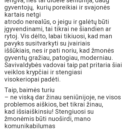
lengva, nes tai didelė seniūnija, daug
gyventojų, kurių poreikiai ir svajonės
kartais netgi
atrodo nerealūs, o jeigu ir galėtų būti
įgyvendinami, tai tikrai ne šiandien ar
rytoj. Vis dėlto, labai tikiuosi, kad man
pavyks susitvarkyti su įvairiais
iššūkiais, nes ir pati noriu, kad žmonės
gyventų gražiau, patogiau, moderniau.
Savivaldybės vadovai taip pat pritaria šiai
veiklos krypčiai ir stengiasi
visokeriopai padėti.
Taip, baimės turiu
– ne viską dar žinau seniūnijoje, ne visos
problemos aiškios, bet tikrai žinau,
kad išsiaiškinsiu! Stengiuosi su
žmonėmis būti nuoširdi, mano
komunikabilumas