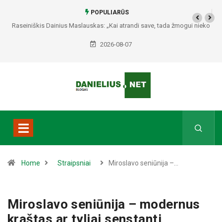
POPULIARŪS
Raseiniškis Dainius Maslauskas: „Kai atrandi save, tada žmogui nieko
netrūksta“
2026-08-07
Home
Straipsniai
Miroslavo seniūnija –…
Miroslavo seniūnija – modernus
kraštas ar tyliai senstanti