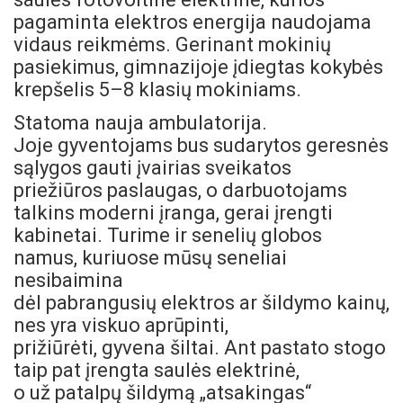
pagaminta elektros energija naudojama
vidaus reikmėms. Gerinant mokinių
pasiekimus, gimnazijoje įdiegtas kokybės
krepšelis 5–8 klasių mokiniams.
Statoma nauja ambulatorija.
Joje gyventojams bus sudarytos geresnės
sąlygos gauti įvairias sveikatos
priežiūros paslaugas, o darbuotojams
talkins moderni įranga, gerai įrengti
kabinetai. Turime ir senelių globos
namus, kuriuose mūsų seneliai
nesibaimina
dėl pabrangusių elektros ar šildymo kainų,
nes yra viskuo aprūpinti,
prižiūrėti, gyvena šiltai. Ant pastato stogo
taip pat įrengta saulės elektrinė,
o už patalpų šildymą „atsakingas“