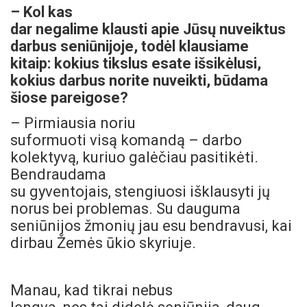
– Kol kas
dar negalime klausti apie Jūsų nuveiktus
darbus seniūnijoje, todėl klausiame
kitaip: kokius tikslus esate išsikėlusi,
kokius darbus norite nuveikti, būdama
šiose pareigose?
– Pirmiausia noriu
suformuoti visą komandą – darbo
kolektyvą, kuriuo galėčiau pasitikėti.
Bendraudama
su gyventojais, stengiuosi išklausyti jų
norus bei problemas. Su dauguma
seniūnijos žmonių jau esu bendravusi, kai
dirbau Žemės ūkio skyriuje.
Manau, kad tikrai nebus