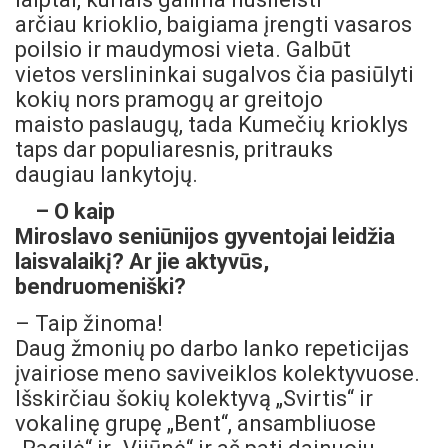
arčiau krioklio, baigiama įrengti vasaros
poilsio ir maudymosi vieta. Galbūt
vietos verslininkai sugalvos čia pasiūlyti
kokių nors pramogų ar greitojo
maisto paslaugų, tada Kumečių krioklys
taps dar populiaresnis, pritrauks
daugiau lankytojų.
– O kaip
Miroslavo seniūnijos gyventojai leidžia
laisvalaikį? Ar jie aktyvūs,
bendruomeniški?
– Taip žinoma!
Daug žmonių po darbo lanko repeticijas
įvairiose meno saviveiklos kolektyvuose.
Išskirčiau šokių kolektyvą „Svirtis“ ir
vokalinę grupę „Bent“, ansambliuose