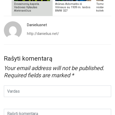
Dovainonių kapela.
Arūnas Adomaitis iš
Tomas Aliulis
Vadovas Vytautas
Vilniaus su 1939 m. laidos
restauratorius
Aleknavičius
BMW 327
kolekcionieriu
Danieliusnet
http://danielius.net/
Rašyti komentarą
Your email address will not be published.
Required fields are marked
*