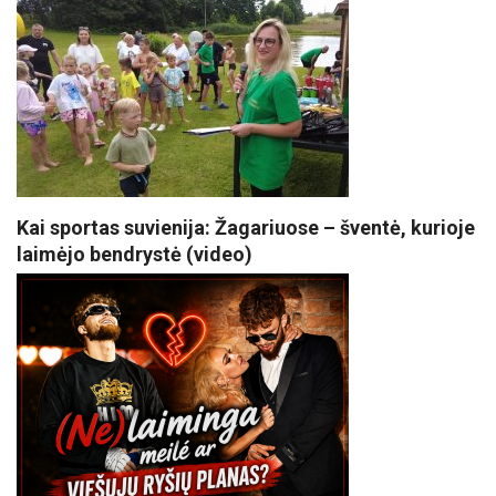
Kai sportas suvienija: Žagariuose – šventė, kurioje
laimėjo bendrystė (video)