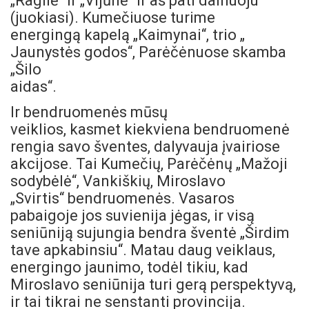
„Ragilė“ ir „Vijūnė“ ir aš pati dainuoju
(juokiasi). Kumečiuose turime
energingą kapelą „Kaimynai“, trio „
Jaunystės godos“, Parėčėnuose skamba
„Šilo
aidas“.
Ir bendruomenės mūsų
veiklios, kasmet kiekviena bendruomenė
rengia savo šventes, dalyvauja įvairiose
akcijose. Tai Kumečių, Parėčėnų „Mažoji
sodybėlė“, Vankiškių, Miroslavo
„Svirtis“ bendruomenės. Vasaros
pabaigoje jos suvienija jėgas, ir visą
seniūniją sujungia bendra šventė „Širdim
tave apkabinsiu“. Matau daug veiklaus,
energingo jaunimo, todėl tikiu, kad
Miroslavo seniūnija turi gerą perspektyvą,
ir tai tikrai ne senstanti provincija.