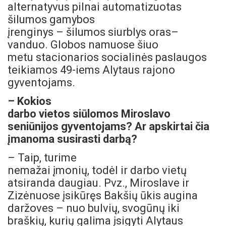
alternatyvus pilnai automatizuotas
šilumos gamybos
įrenginys – šilumos siurblys oras–
vanduo.
Globos namuose šiuo
metu stacionarios socialinės paslaugos
teikiamos 49-iems Alytaus rajono
gyventojams.
– Kokios
darbo vietos siūlomos Miroslavo
seniūnijos gyventojams? Ar apskirtai čia
įmanoma susirasti darbą?
– Taip, turime
nemažai įmonių, todėl ir darbo vietų
atsiranda daugiau. Pvz., Miroslave ir
Zizėnuose įsikūręs Bakšių ūkis augina
daržoves – nuo bulvių, svogūnų iki
braškių, kurių galima įsigyti Alytaus