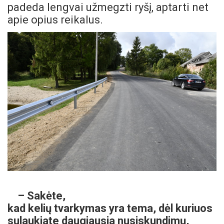
padeda lengvai užmegzti ryšį, aptarti net
apie opius reikalus.
– Sakėte,
kad kelių tvarkymas yra tema, dėl kuriuos
sulaukiate daugiausia nusiskundimų,