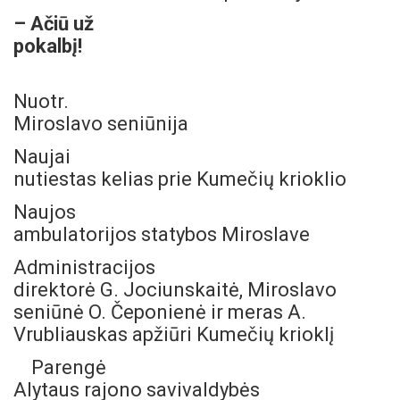
– Ačiū už
pokalbį!
Nuotr.
Miroslavo seniūnija
Naujai
nutiestas kelias prie Kumečių krioklio
Naujos
ambulatorijos statybos Miroslave
Administracijos
direktorė G. Jociunskaitė, Miroslavo
seniūnė O. Čeponienė ir meras A.
Vrubliauskas apžiūri Kumečių krioklį
Parengė
Alytaus rajono savivaldybės