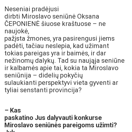
Neseniai pradėjusi
dirbti Miroslavo seniūnė Oksana
ČEPONIENĖ šiuose kraštuose – ne
naujokė,
pažįsta žmones, yra pasirengusi jiems
padėti, tačiau neslepia, kad užimant
tokias pareigas yra ir baimės, ir dar
nežinomų dalykų. Tad su naująja seniūne
ir kalbamės apie tai, kokia ta Miroslavo
seniūnija – didelių pokyčių
sulaukianti perspektyvi vieta gyventi ar
tyliai senstanti provincija?
– Kas
paskatino Jus dalyvauti konkurse
Miroslavo seniūnės pareigoms užimti?