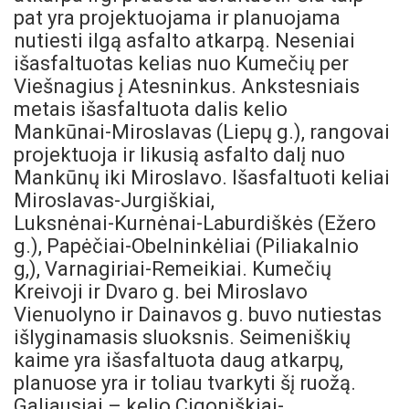
pat yra projektuojama ir planuojama
nutiesti ilgą asfalto atkarpą. Neseniai
išasfaltuotas kelias nuo Kumečių per
Viešnagius į Atesninkus. Ankstesniais
metais išasfaltuota dalis kelio
Mankūnai-Miroslavas (Liepų g.), rangovai
projektuoja ir likusią asfalto dalį nuo
Mankūnų iki Miroslavo. Išasfaltuoti keliai
Miroslavas-Jurgiškiai,
Luksnėnai-Kurnėnai-Laburdiškės (Ežero
g.), Papėčiai-Obelninkėliai (Piliakalnio
g,), Varnagiriai-Remeikiai. Kumečių
Kreivoji ir Dvaro g. bei Miroslavo
Vienuolyno ir Dainavos g. buvo nutiestas
išlyginamasis sluoksnis. Seimeniškių
kaime yra išasfaltuota daug atkarpų,
planuose yra ir toliau tvarkyti šį ruožą.
Galiausiai – kelio Cigoniškiai-