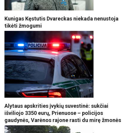
Kunigas Kęstutis Dvareckas niekada nenustoja
tikėti žmogumi
Alytaus apskrities įvykių suvestinė: sukčiai
išviliojo 3350 eurų, Prienuose – policijos
gaudynės, Varėnos rajone rasti du mirę žmonės