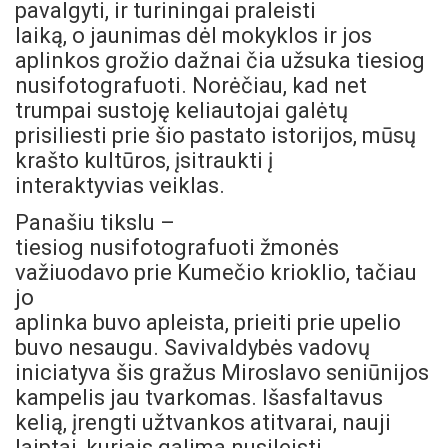
pavalgyti, ir turiningai praleisti
laiką, o jaunimas dėl mokyklos ir jos
aplinkos grožio dažnai čia užsuka tiesiog
nusifotografuoti. Norėčiau, kad net
trumpai sustoję keliautojai galėtų
prisiliesti prie šio pastato istorijos, mūsų
krašto kultūros, įsitraukti į
interaktyvias veiklas.
Panašiu tikslu –
tiesiog nusifotografuoti žmonės
važiuodavo prie Kumečio krioklio, tačiau
jo
aplinka buvo apleista, prieiti prie upelio
buvo nesaugu. Savivaldybės vadovų
iniciatyva šis gražus Miroslavo seniūnijos
kampelis jau tvarkomas. Išasfaltavus
kelią, įrengti užtvankos atitvarai, nauji
laiptai, kuriais galima nusileisti