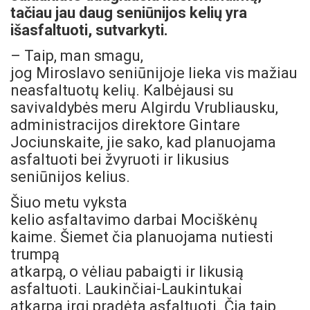
tačiau jau daug seniūnijos kelių yra
išasfaltuoti, sutvarkyti.
– Taip, man smagu,
jog Miroslavo seniūnijoje lieka vis mažiau
neasfaltuotų kelių. Kalbėjausi su
savivaldybės meru Algirdu Vrubliausku,
administracijos direktore Gintare
Jociunskaite, jie sako, kad planuojama
asfaltuoti bei žvyruoti ir likusius
seniūnijos kelius.
Šiuo metu vyksta
kelio asfaltavimo darbai Mociškėnų
kaime. Šiemet čia planuojama nutiesti
trumpą
atkarpą, o vėliau pabaigti ir likusią
asfaltuoti. Laukinčiai-Laukintukai
atkarpa irgi pradėta asfaltuoti. Čia taip