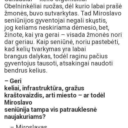
Obelninkėliai ruožas, dėl kurio labai prašė
žmonės, buvo sutvarkytas. Tad Miroslavo
seniūnijos gyventojai negali skųstis,
jog keliams neskiriama dėmesio, bet,
žinote, kai yra gerai – visada žmonės nori
dar geriau. Kaip seniūnė, noriu pastebėti,
kad kelių tvarkymas yra labai
brangus dalykas, todėl raginu pačius
gyventojus tausoti, atsakingai naudoti
bendrus kelius.
– Geri
keliai, infrastruktūra, gražus
kraštovaizdis, arti miesto – ar todėl
Miroslavo
seniūnija tampa vis patrauklesnė
naujakuriams?
– Miroslavas