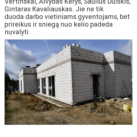
Vertinskai, Alvydas Kėrys, Saulius Dulskis,
Gintaras Kavaliauskas. Jie ne tik
duoda darbo vietiniams gyventojams, bet
prireikus ir sniegą nuo kelio padeda
nuvalyti.