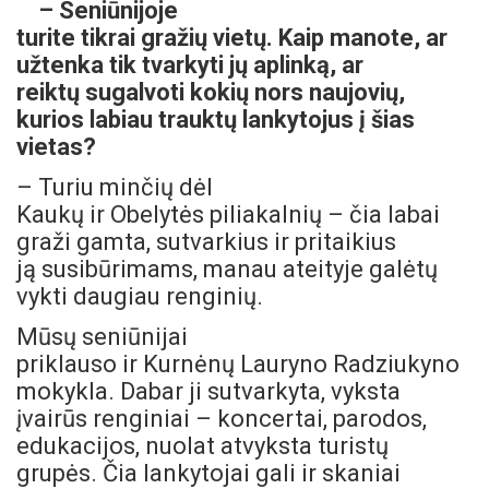
– Seniūnijoje
turite tikrai gražių vietų. Kaip manote, ar
užtenka tik tvarkyti jų aplinką, ar
reiktų sugalvoti kokių nors naujovių,
kurios labiau trauktų lankytojus į šias
vietas?
– Turiu minčių dėl
Kaukų ir Obelytės piliakalnių – čia labai
graži gamta, sutvarkius ir pritaikius
ją susibūrimams, manau ateityje galėtų
vykti daugiau renginių.
Mūsų seniūnijai
priklauso ir Kurnėnų Lauryno Radziukyno
mokykla. Dabar ji sutvarkyta, vyksta
įvairūs renginiai – koncertai, parodos,
edukacijos, nuolat atvyksta turistų
grupės. Čia lankytojai gali ir skaniai