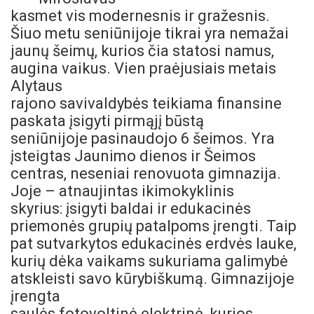
kasmet vis modernesnis ir gražesnis.
Šiuo metu seniūnijoje tikrai yra nemažai
jaunų šeimų, kurios čia statosi namus,
augina vaikus. Vien praėjusiais metais
Alytaus
rajono savivaldybės teikiama finansine
paskata įsigyti pirmąjį būstą
seniūnijoje pasinaudojo 6 šeimos. Yra
įsteigtas Jaunimo dienos ir Šeimos
centras, neseniai renovuota gimnazija.
Joje – atnaujintas ikimokyklinis
skyrius: įsigyti baldai ir edukacinės
priemonės grupių patalpoms įrengti. Taip
pat sutvarkytos edukacinės erdvės lauke,
kurių dėka vaikams sukuriama galimybė
atskleisti savo kūrybiškumą.
Gimnazijoje
įrengta
saulės fotovoltinė elektrinė, kurios