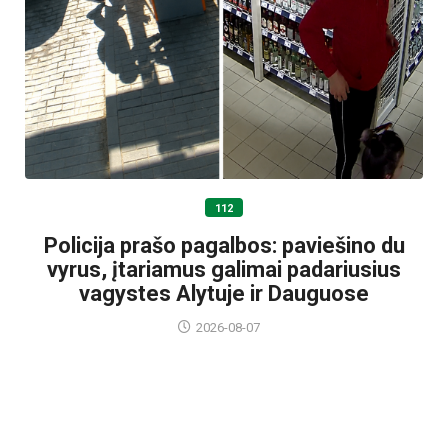
112
Policija prašo pagalbos: paviešino du
vyrus, įtariamus galimai padariusius
vagystes Alytuje ir Dauguose
2026-08-07