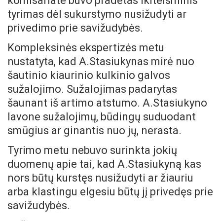
komisariate buvo pradėtas ikiteisminis
tyrimas dėl sukurstymo nusižudyti ar
privedimo prie savižudybės.
Kompleksinės ekspertizės metu
nustatyta, kad A.Stasiukynas mirė nuo
šautinio kiaurinio kulkinio galvos
sužalojimo. Sužalojimas padarytas
šaunant iš artimo atstumo. A.Stasiukyno
lavone sužalojimų, būdingų suduodant
smūgius ar ginantis nuo jų, nerasta.
Tyrimo metu nebuvo surinkta jokių
duomenų apie tai, kad A.Stasiukyną kas
nors būtų kurstęs nusižudyti ar žiauriu
arba klastingu elgesiu būtų jį privedęs prie
savižudybės.