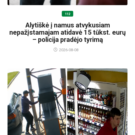
112
Alytiškė į namus atvykusiam
nepažįstamajam atidavė 15 tūkst. eurų
– policija pradėjo tyrimą
2026-08-08