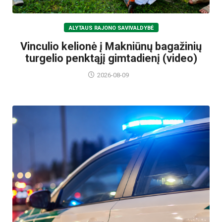
ALYTAUS RAJONO SAVIVALDYBĖ
Vinculio kelionė į Makniūnų bagažinių
turgelio penktąjį gimtadienį (video)
2026-08-09