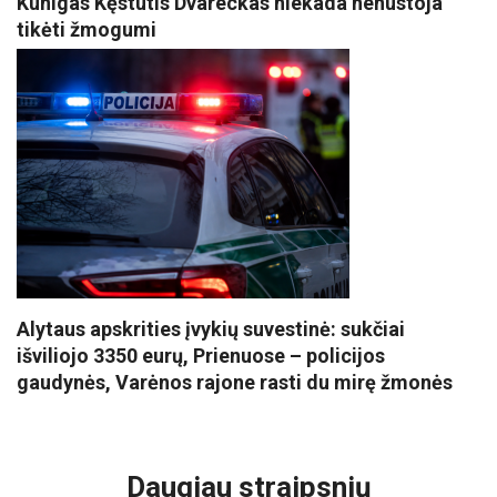
Kunigas Kęstutis Dvareckas niekada nenustoja
tikėti žmogumi
Alytaus apskrities įvykių suvestinė: sukčiai
išviliojo 3350 eurų, Prienuose – policijos
gaudynės, Varėnos rajone rasti du mirę žmonės
VISI POPULIARIAUSI
Daugiau straipsnių