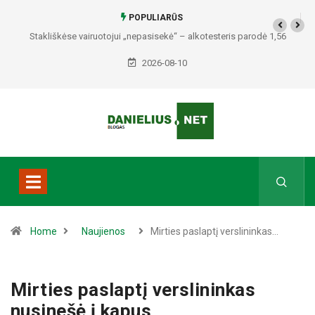
POPULIARŪS
Stakliškėse vairuotojui „nepasisekė“ – alkotesteris parodė 1,56
promilės
2026-08-10
Home
Naujienos
Mirties paslaptį verslininkas…
Mirties paslaptį verslininkas
nusinešė į kapus