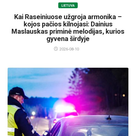
LIETUVA
Kai Raseiniuose užgroja armonika –
kojos pačios kilnojasi: Dainius
Maslauskas priminė melodijas, kurios
gyvena širdyje
2026-08-10