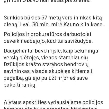
grindinio buvo numestas pistoletas.
Sunkios būklės 57 metų verslininkas kitą
dieną 1 val. 30 min. mirė Kauno klinikose.
Policijos ir prokuratūros darbuotojai
beveik neabejojo, kad tai savižudybė.
Daugeliui tai buvo mįslė, kaip sėkmingai
verslą plėtojęs, vienos stambiausių
Dzūkijos krašto statybos bendrovių
savininkas, visada skubėjęs kitiems į
pagalbą, galėjo palūžti ir prieš save
pakelti ranką.
Alytaus apskrities vyriausiajame policijos