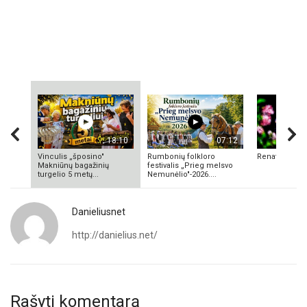
18:10
07:12
Vinculis „šposino"
Rumbonių folkloro
Renata Valuk
Makniūnų bagažinių
festivalis „Prieg melsvo
turgelio 5 metų...
Nemunėlio"-2026....
Danieliusnet
http://danielius.net/
Rašyti komentarą