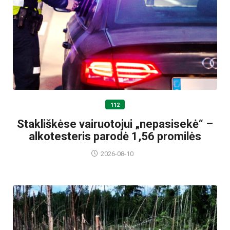
112
Stakliškėse vairuotojui „nepasisekė“ –
alkotesteris parodė 1,56 promilės
2026-08-10