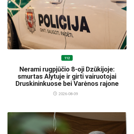
112
Nerami rugpjūčio 8-oji Dzūkijoje:
smurtas Alytuje ir girti vairuotojai
Druskininkuose bei Varėnos rajone
2026-08-09