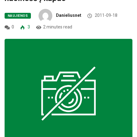
Danieliusnet
2011-09-18
NAUJIENOS
0
3
2 minutes read