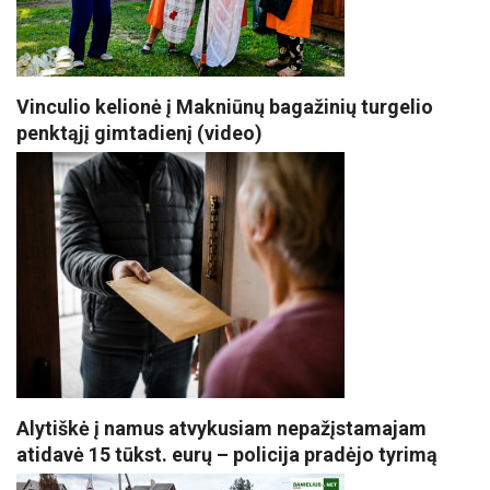
Vinculio kelionė į Makniūnų bagažinių turgelio
penktąjį gimtadienį (video)
Alytiškė į namus atvykusiam nepažįstamajam
atidavė 15 tūkst. eurų – policija pradėjo tyrimą