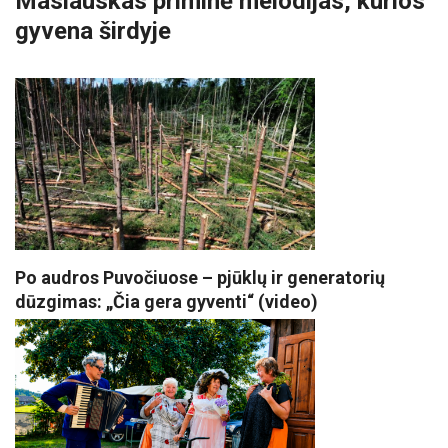
Maslauskas priminė melodijas, kurios
gyvena širdyje
Po audros Puvočiuose – pjūklų ir generatorių
dūzgimas: „Čia gera gyventi“ (video)