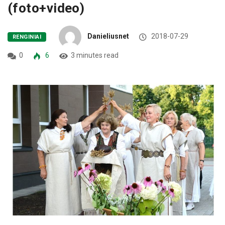
(foto+video)
Danieliusnet
2018-07-29
RENGINIAI
0
6
3 minutes read