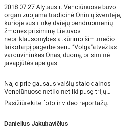
2018 07 27 Alytaus r. Venciūnuose buvo
organizuojama tradicinė Oninių šventėje,
kurioje susirinkę dviejų bendruomenių
žmonės prisiminę Lietuvos
nepriklausomybės atkūrimo šimtmečio
laikotarpį pagerbė senu “Volga”atvežtas
varduvininkes Onas, duoną, prisiminė
javapjūtės apeigas.
Na, o prie gausaus vaišių stalo dainos
Venciūnuose netilo net iki pusę trijų…
Pasižiūrėkite foto ir video reportažų:
Danielius Jakubavičius