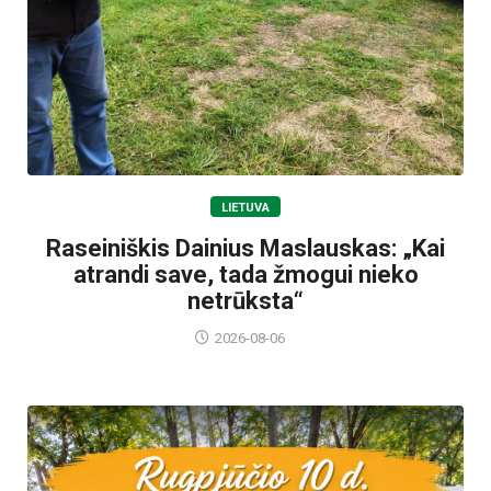
LIETUVA
Raseiniškis Dainius Maslauskas: „Kai
atrandi save, tada žmogui nieko
netrūksta“
2026-08-06