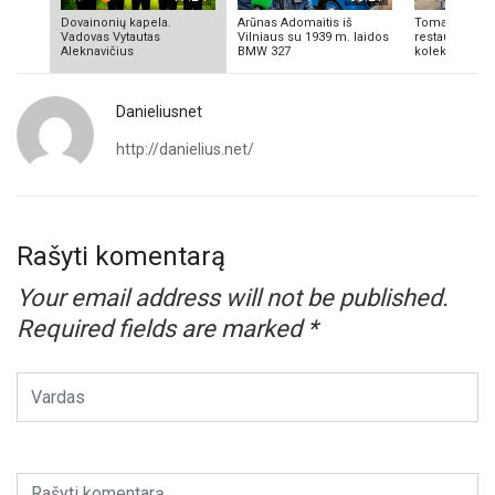
Dovainonių kapela.
Arūnas Adomaitis iš
Tomas Aliulis
Vadovas Vytautas
Vilniaus su 1939 m. laidos
restauratorius
Aleknavičius
BMW 327
kolekcionieriu
Danieliusnet
http://danielius.net/
Rašyti komentarą
Your email address will not be published.
Required fields are marked
*