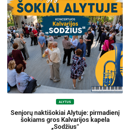
ALYTUS
Senjorų naktišokiai Alytuje: pirmadienį
šokiams gros Kalvarijos kapela
„Sodžius“