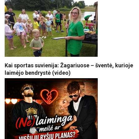
Kai sportas suvienija: Žagariuose – šventė, kurioje
laimėjo bendrystė (video)