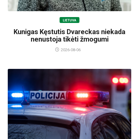
LIETUVA
Kunigas Kęstutis Dvareckas niekada
nenustoja tikėti žmogumi
2026-08-06