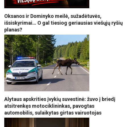
Oksanos ir Dominyko meilė, sužadėtuvės,
išsiskyrimai… O gal tiesiog geriausias viešųjų ryšių
planas?
Alytaus apskrities įvykių suvestinė: žuvo į briedį
atsitrenkęs motociklininkas, pavogtas
automobilis, sulaikytas girtas vairuotojas