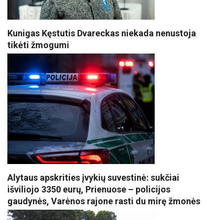
Kunigas Kęstutis Dvareckas niekada nenustoja
tikėti žmogumi
Alytaus apskrities įvykių suvestinė: sukčiai
išviliojo 3350 eurų, Prienuose – policijos
gaudynės, Varėnos rajone rasti du mirę žmonės