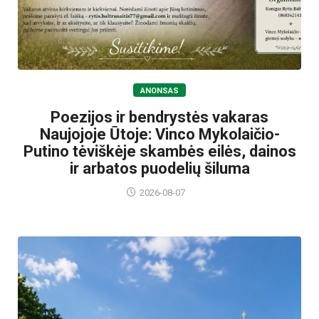
ANONSAS
Poezijos ir bendrystės vakaras
Naujojoje Ūtoje: Vinco Mykolaičio-
Putino tėviškėje skambės eilės, dainos
ir arbatos puodelių šiluma
2026-08-07