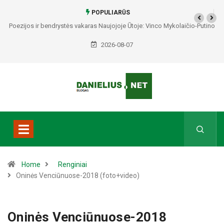
POPULIARŪS
Poezijos ir bendrystės vakaras Naujojoje Ūtoje: Vinco Mykolaičio-Putino
tėviškėje skambės eilės, dainos ir arbatos puodelių šiluma
2026-08-07
Home
Renginiai
Oninės Venciūnuose-2018 (foto+video)
Oninės Venciūnuose-2018