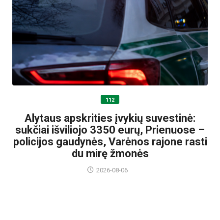
112
Alytaus apskrities įvykių suvestinė:
sukčiai išviliojo 3350 eurų, Prienuose –
policijos gaudynės, Varėnos rajone rasti
du mirę žmonės
2026-08-06