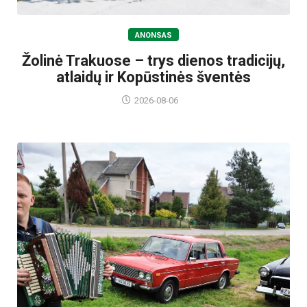
ANONSAS
Žolinė Trakuose – trys dienos tradicijų,
atlaidų ir Kopūstinės šventės
2026-08-06