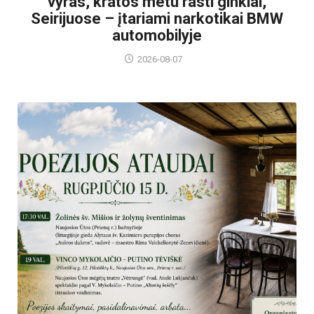
vyras, kratos metu rasti ginklai,
Seirijuose – įtariami narkotikai BMW
automobilyje
2026-08-07