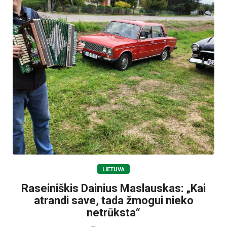
LIETUVA
Raseiniškis Dainius Maslauskas: „Kai
atrandi save, tada žmogui nieko
netrūksta“