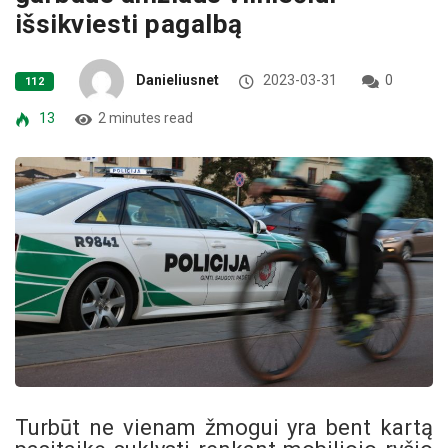
išsikviesti pagalbą
Danieliusnet
2023-03-31
0
112
13
2 minutes read
Turbūt ne vienam žmogui yra bent kartą