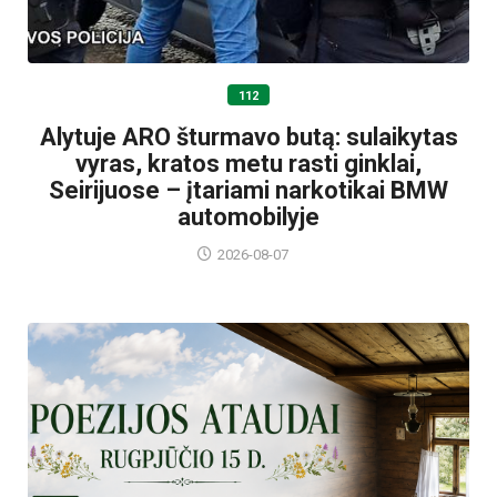
112
Alytuje ARO šturmavo butą: sulaikytas
vyras, kratos metu rasti ginklai,
Seirijuose – įtariami narkotikai BMW
automobilyje
2026-08-07