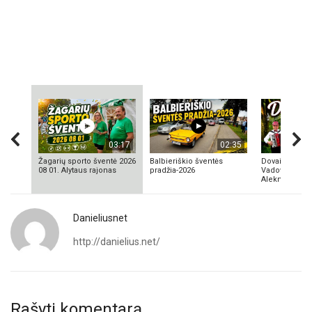
03:17
02:35
Žagarių sporto šventė 2026
Balbieriškio šventės
Dovainonių ka
08 01. Alytaus rajonas
pradžia-2026
Vadovas Vyta
Aleknavičius
Danieliusnet
http://danielius.net/
Rašyti komentarą