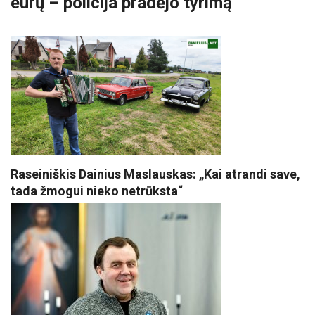
eurų – policija pradėjo tyrimą
Raseiniškis Dainius Maslauskas: „Kai atrandi save,
tada žmogui nieko netrūksta“