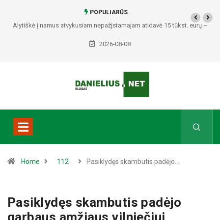
POPULIARŪS
Alytiškė į namus atvykusiam nepažįstamajam atidavė 15 tūkst. eurų –
policija pradėjo tyrimą
2026-08-08
Home
112
Pasiklydęs skambutis padėjo…
Pasiklydęs skambutis padėjo
garbaus amžiaus vilniečiui