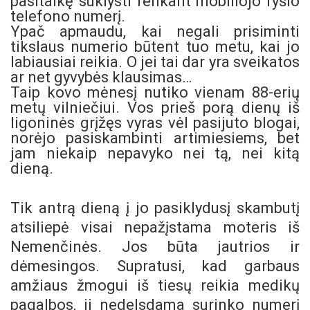
pasitaikę suklysti renkant mobiliojo ryšio
telefono numerį.
Ypač apmaudu, kai negali prisiminti
tikslaus numerio būtent tuo metu, kai jo
labiausiai reikia. O jei tai dar yra sveikatos
ar net gyvybės klausimas…
Taip kovo mėnesį nutiko vienam 88-erių
metų vilniečiui. Vos prieš porą dienų iš
ligoninės grįžęs vyras vėl pasijuto blogai,
norėjo pasiskambinti artimiesiems, bet
jam niekaip nepavyko nei tą, nei kitą
dieną.
Tik antrą dieną į jo pasiklydusį skambutį
atsiliepė visai nepažįstama moteris iš
Nemenčinės. Jos būta jautrios ir
dėmesingos. Supratusi, kad garbaus
amžiaus žmogui iš tiesų reikia medikų
pagalbos, ji nedelsdama surinko numerį