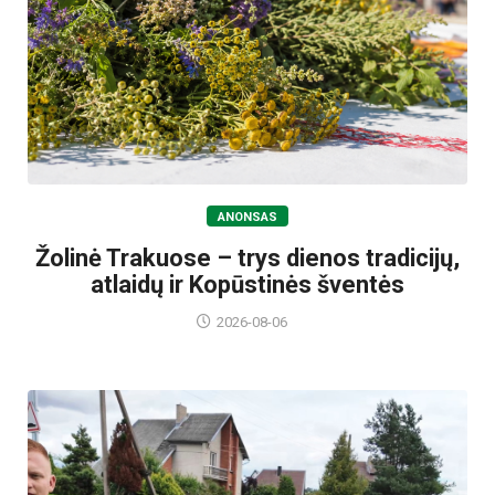
ANONSAS
Žolinė Trakuose – trys dienos tradicijų,
atlaidų ir Kopūstinės šventės
2026-08-06