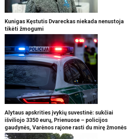
Kunigas Kęstutis Dvareckas niekada nenustoja
tikėti žmogumi
Alytaus apskrities įvykių suvestinė: sukčiai
išviliojo 3350 eurų, Prienuose – policijos
gaudynės, Varėnos rajone rasti du mirę žmonės