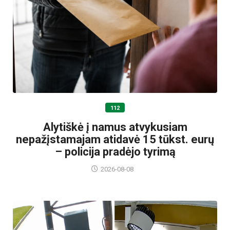
112
Alytiškė į namus atvykusiam
nepažįstamajam atidavė 15 tūkst. eurų
– policija pradėjo tyrimą
2026-08-08