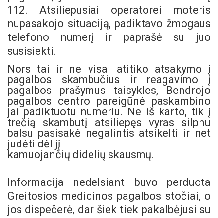
112. Atsiliepusiai operatorei moteris
nupasakojo situaciją, padiktavo žmogaus
telefono numerį ir paprašė su juo
susisiekti.
Nors tai ir ne visai atitiko atsakymo į
pagalbos skambučius ir reagavimo į
pagalbos prašymus taisykles, Bendrojo
pagalbos centro pareigūnė paskambino
jai padiktuotu numeriu. Ne iš karto, tik į
trečią skambutį atsiliepęs vyras silpnu
balsu pasisakė negalintis atsikelti ir net
judėti dėl jį
kamuojančių didelių skausmų.
Informacija nedelsiant buvo perduota
Greitosios medicinos pagalbos stočiai, o
jos dispečerė, dar šiek tiek pakalbėjusi su