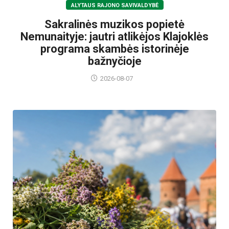
ALYTAUS RAJONO SAVIVALDYBĖ
Sakralinės muzikos popietė
Nemunaityje: jautri atlikėjos Klajoklės
programa skambės istorinėje
bažnyčioje
2026-08-07