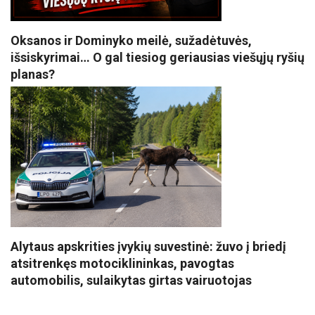
Oksanos ir Dominyko meilė, sužadėtuvės,
išsiskyrimai… O gal tiesiog geriausias viešųjų ryšių
planas?
Alytaus apskrities įvykių suvestinė: žuvo į briedį
atsitrenkęs motociklininkas, pavogtas
automobilis, sulaikytas girtas vairuotojas
VISI POPULIARIAUSI