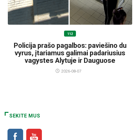
112
Policija prašo pagalbos: paviešino du
vyrus, įtariamus galimai padariusius
vagystes Alytuje ir Dauguose
2026-08-07
SEKITE MUS