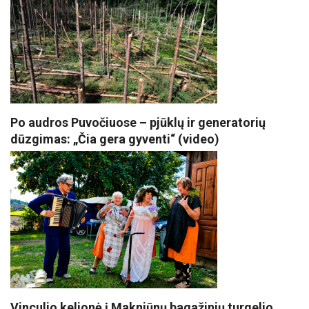
Po audros Puvočiuose – pjūklų ir generatorių
dūzgimas: „Čia gera gyventi“ (video)
Vinculio kelionė į Makniūnų bagažinių turgelio