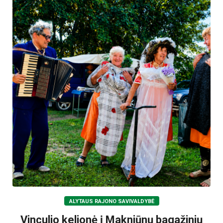
ALYTAUS RAJONO SAVIVALDYBĖ
Vinculio kelionė į Makniūnų bagažinių