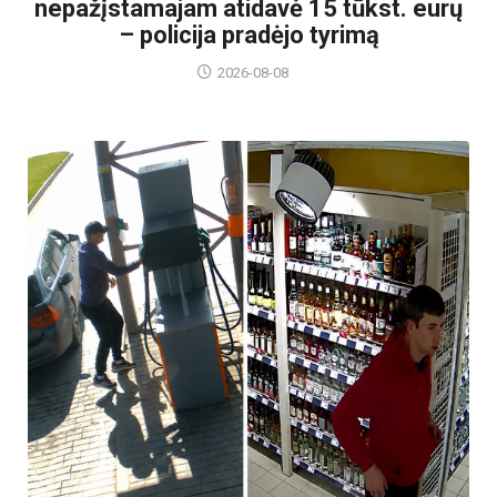
nepažįstamajam atidavė 15 tūkst. eurų
– policija pradėjo tyrimą
2026-08-08