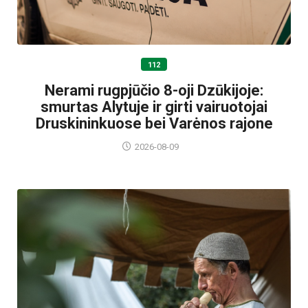
112
Nerami rugpjūčio 8-oji Dzūkijoje:
smurtas Alytuje ir girti vairuotojai
Druskininkuose bei Varėnos rajone
2026-08-09