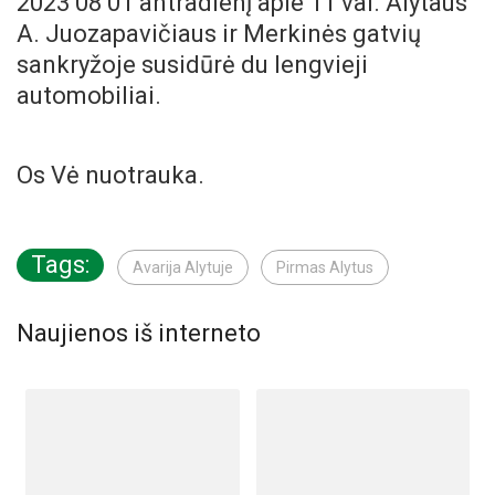
2023 08 01 antradienį apie 11 val. Alytaus
A. Juozapavičiaus ir Merkinės gatvių
sankryžoje susidūrė du lengvieji
automobiliai.
Os Vė nuotrauka.
Tags:
Avarija Alytuje
Pirmas Alytus
Naujienos iš interneto