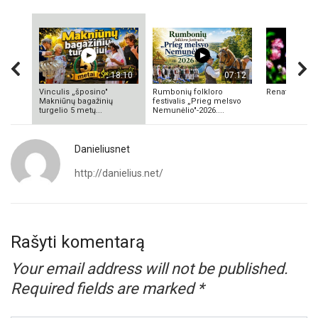
18:10
07:12
Vinculis „šposino"
Rumbonių folkloro
Renata Valuk
Makniūnų bagažinių
festivalis „Prieg melsvo
turgelio 5 metų...
Nemunėlio"-2026....
Danieliusnet
http://danielius.net/
Rašyti komentarą
Your email address will not be published.
Required fields are marked
*