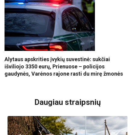
Alytaus apskrities įvykių suvestinė: sukčiai
išviliojo 3350 eurų, Prienuose – policijos
gaudynės, Varėnos rajone rasti du mirę žmonės
VISI POPULIARIAUSI
Daugiau straipsnių