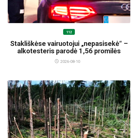
112
Stakliškėse vairuotojui „nepasisekė“ –
alkotesteris parodė 1,56 promilės
2026-08-10