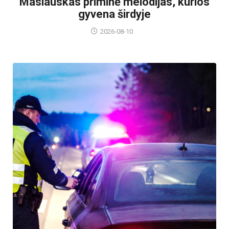
Maslauskas priminė melodijas, kurios
gyvena širdyje
2026-08-10