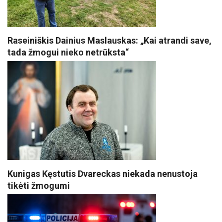
Raseiniškis Dainius Maslauskas: „Kai atrandi save,
tada žmogui nieko netrūksta“
Kunigas Kęstutis Dvareckas niekada nenustoja
tikėti žmogumi