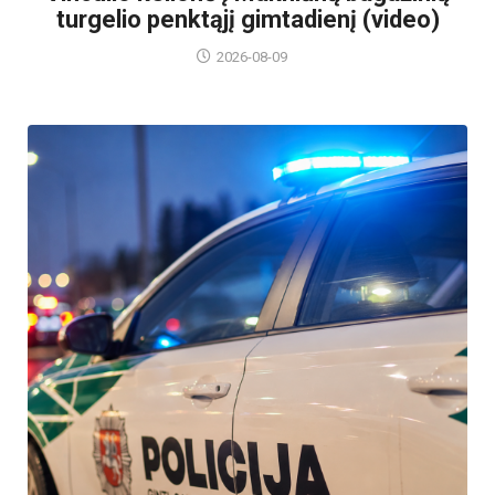
turgelio penktąjį gimtadienį (video)
2026-08-09