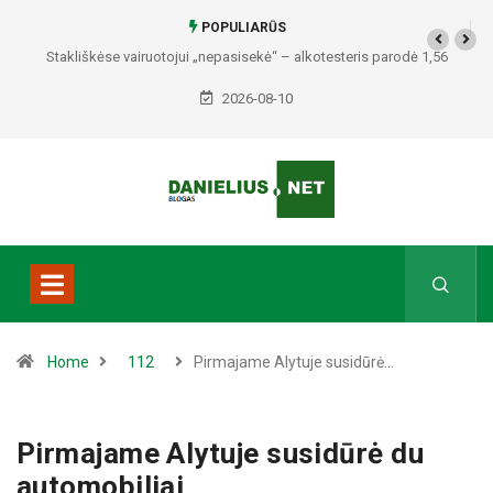
POPULIARŪS
Stakliškėse vairuotojui „nepasisekė“ – alkotesteris parodė 1,56
promilės
2026-08-10
Home
112
Pirmajame Alytuje susidūrė…
Pirmajame Alytuje susidūrė du
automobiliai